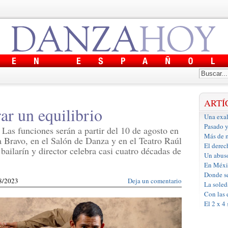
ARTÍ
ar un equilibrio
Una exal
Pasado y
Las funciones serán a partir del 10 de agosto en
Más de m
a Bravo, en el Salón de Danza y en el Teatro Raúl
El derec
bailarín y director celebra casi cuatro décadas de
Un abus
En Méxic
Donde se
08/2023
Deja un comentario
La soled
Con las 
El 2 x 4