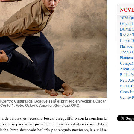
NOV
2026 Que
Graziell
DUMBO D
Red de T
Libro: “
Philadel
The Sa 
Flamenc
Compañí
Alvin A
Ballet N
New Adv
Boddytra
Circo J
Centro 
l Centro Cultural del Bosque será el primero en recibir a Óscar
“Center”. Foto: Octavio Amador. Gentileza ORC.
a de valores, es necesario buscar un equilibrio con la conciencia
ro centro para no ser presa fácil de una sociedad en crisis”. Tal es
lcaba Pérez, destacado bailarín y coreógrafo mexicano, la cual fue