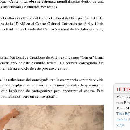
ica: “Center”. La obra se estrenará mundialmente dentro de una
s instituciones culturales mexicanas.
za Guillermina Bravo del Centro Cultural del Bosque (del 10 al 13
nza de la UNAM en el Centro Cultural Universitario (8, 9 y 10 de
tro Raúl Flores Canelo del Centro Nacional de las Artes (28, 20 y
stema Nacional de Creadores de Arte-, explica que “Center” forma
eneficiario de este estímulo federal. La primera coreografía fue
er” cierra el ciclo de este proceso creativo.
e las reflexiones del coreógrafo tras la emergencia sanitaria vivida
tíamos desplazamos a la periferia de nuestras vidas, lo que originó
ULTI
a que habíamos de protagonizar para encontrar el centro. Para
e habitábamos, pero un centro igual”.
Mano e
nora Pin
JOSE M
Tinh Bộ
mobile p
vieja