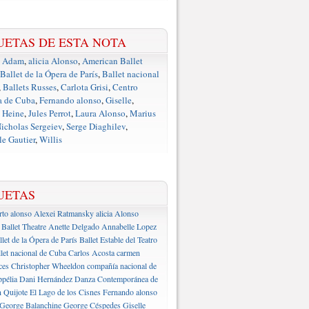
UETAS DE ESTA NOTA
e Adam
,
alicia Alonso
,
American Ballet
Ballet de la Ópera de París
,
Ballet nacional
,
Ballets Russes
,
Carlota Grisi
,
Centro
a de Cuba
,
Fernando alonso
,
Giselle
,
 Heine
,
Jules Perrot
,
Laura Alonso
,
Marius
icholas Sergeiev
,
Serge Diaghilev
,
e Gautier
,
Willis
UETAS
rto alonso
Alexei Ratmansky
alicia Alonso
Ballet Theatre
Anette Delgado
Annabelle Lopez
llet de la Ópera de París
Ballet Estable del Teatro
let nacional de Cuba
Carlos Acosta
carmen
ces
Christopher Wheeldon
compañía nacional de
pélia
Dani Hernández
Danza Contemporánea de
 Quijote
El Lago de los Cisnes
Fernando alonso
George Balanchine
George Céspedes
Giselle