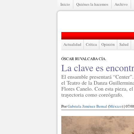
Inicio
Quiénes la hacemos
Archivo
Actualidad
Crítica
Opinión
Salud
ÓSCAR RUVALCABA CÍA.
La clave es encontr
El ensamble presentará “Center”. 
el Teatro de la Danza Guillermin
Flores Canelo. Con esta pieza, el 
trayectoria como coreógrafo.
Por
Gabriela Jiménez Bernal
(
México
) | 07/