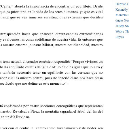
Herman C
“Center” aborda la importancia de encontrar un equilibrio. Desde
Kennedy 
 que es prioritaria en la vida de los seres humanos, ya que es vital
Marcelo 
es hasta que se ven inmersos en situaciones extremas que deciden
duato
New
Julieta
Sa
Webre
Th
trospección hasta que aparecen circunstancias extraordinarias
Reyes
y evaluemos las cosas cotidianas de nuestra vida. Es entonces que
 nuestro entorno, nuestro hábitat, nuestra cotidianeidad, nuestro
un tema actual, el creador escénico respondió: “Porque vivimos un
 ha adquirido estatus de igualdad: lo bajo es igual que lo alto y
es también necesario tener un equilibrio con las certezas que no
aber cuál es nuestro centro, pues no tenerlo claro nos hace presa
spectáculo que nos define en este momento”.
tá conformada por cuatro secciones coreográficas que representan
maestro Ruvalcaba Pérez: la montaña sagrada, el árbol del fin del
 en un día lluvioso.
e ver con el centro: el centro como lugar mágico y de poder, sea