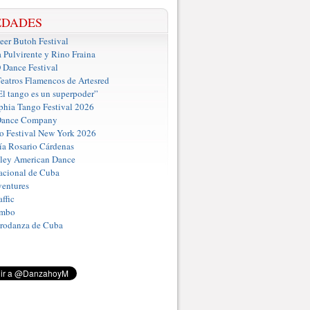
EDADES
er Butoh Festival
a Pulvirente y Rino Fraina
ance Festival
eatros Flamencos de Artesred
El tango es un superpoder”
phia Tango Festival 2026
Dance Company
o Festival New York 2026
a Rosario Cárdenas
iley American Dance
acional de Cuba
entures
ffic
umbo
Prodanza de Cuba