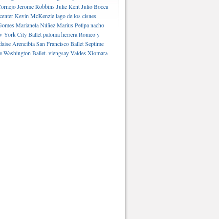
ornejo
Jerome Robbins
Julie Kent
Julio Bocca
center
Kevin McKenzie
lago de los cisnes
Gomes
Marianela Núñez
Marius Petipa
nacho
 York City Ballet
paloma herrera
Romeo y
daise Arencibia
San Francisco Ballet
Septime
e Washington Ballet.
viengsay Valdes
Xiomara