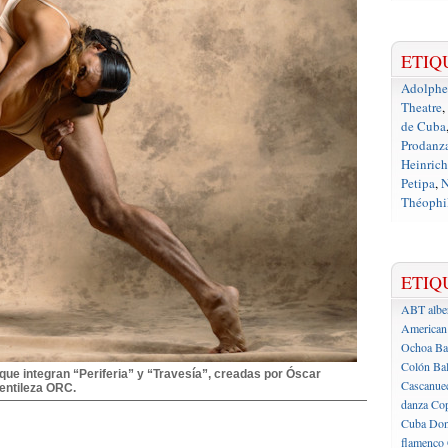
ETIQ
Adolph
Theatre
,
de Cuba
Prodanz
Heinrich
Petipa
,
N
Théophil
ETIQ
ABT
albe
American 
Ochoa
Ba
Colón
Bal
a que integran “Periferia” y “Travesía”, creadas por Óscar
Cascanue
entileza ORC.
danza
Cop
Cuba
Don
flamenco