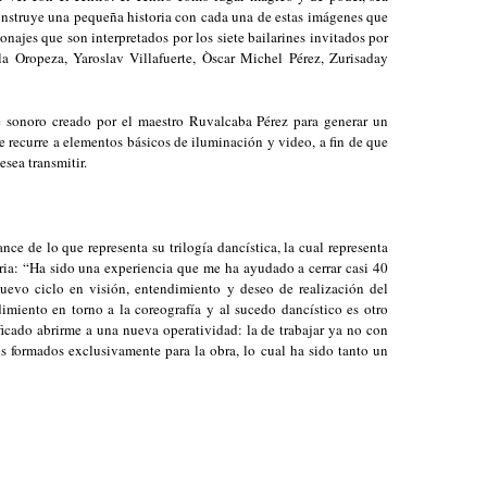
construye una pequeña historia con cada una de estas imágenes que
sonajes que son interpretados por los siete bailarines invitados por
a Oropeza, Yaroslav Villafuerte, Òscar Michel Pérez, Zurisaday
e sonoro creado por el maestro Ruvalcaba Pérez para generar un
e recurre a elementos básicos de iluminación y video, a fin de que
esea transmitir.
nce de lo que representa su trilogía dancística, la cual representa
oria: “Ha sido una experiencia que me ha ayudado a cerrar casi 40
nuevo ciclo en visión, entendimiento y deseo de realización del
iento en torno a la coreografía y al sucedo dancístico es otro
ficado abrirme a una nueva operatividad: la de trabajar ya no con
os formados exclusivamente para la obra, lo cual ha sido tanto un