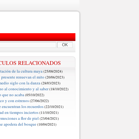
OK
CULOS RELACIONADOS
tación de la cultura maya
(25/08/2024)
 presente renuevan el mito
(20/06/2023)
edio siglo con la danza
(28/03/2023)
ho al conocimiento y al saber
(18/10/2022)
o que no acaba
(05/10/2022)
o y con estrenos
(27/06/2022)
 encuentran los recuerdos
(22/10/2021)
ad en tiempos inciertos
(11/10/2021)
emociones a flor de piel
(23/04/2021)
 se apodera del bosque
(10/04/2021)