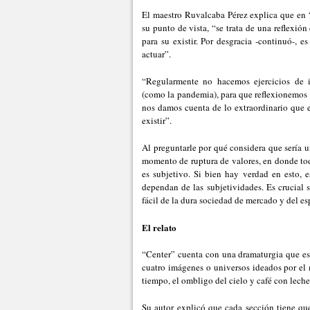
El maestro Ruvalcaba Pérez explica que en 
su punto de vista, “se trata de una reflexión
para su existir. Por desgracia -continuó-, 
actuar”.
“Regularmente no hacemos ejercicios de in
(como la pandemia), para que reflexionemos 
nos damos cuenta de lo extraordinario que es
existir”.
Al preguntarle por qué considera que sería 
momento de ruptura de valores, en donde todo
es subjetivo. Si bien hay verdad en esto, 
dependan de las subjetividades. Es crucial s
fácil de la dura sociedad de mercado y del e
El relato
“Center” cuenta con una dramaturgia que es
cuatro imágenes o universos ideados por el 
tiempo, el ombligo del cielo y café con leche
Su autor explicó que cada sección tiene qu