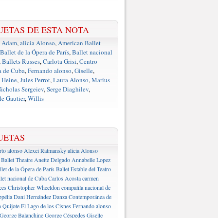
UETAS DE ESTA NOTA
e Adam
,
alicia Alonso
,
American Ballet
Ballet de la Ópera de París
,
Ballet nacional
,
Ballets Russes
,
Carlota Grisi
,
Centro
a de Cuba
,
Fernando alonso
,
Giselle
,
 Heine
,
Jules Perrot
,
Laura Alonso
,
Marius
icholas Sergeiev
,
Serge Diaghilev
,
e Gautier
,
Willis
UETAS
rto alonso
Alexei Ratmansky
alicia Alonso
Ballet Theatre
Anette Delgado
Annabelle Lopez
llet de la Ópera de París
Ballet Estable del Teatro
let nacional de Cuba
Carlos Acosta
carmen
ces
Christopher Wheeldon
compañía nacional de
pélia
Dani Hernández
Danza Contemporánea de
 Quijote
El Lago de los Cisnes
Fernando alonso
George Balanchine
George Céspedes
Giselle