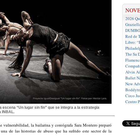
NOV
2026 Que
Graziell
DUMBO D
Red de T
Libro: “
Philadel
The Sa 
Flamenc
Compañí
Alvin A
Ballet N
New Adv
Boddytra
Circo J
Centro 
 escena “Un lugar sin fin” que se integra a la estrategia
a INBAL.
de vulnerabilidad, la bailarina y coreógrafa Sara Montero preparó
a una de las historias de abuso que ha sufrido este sector de la