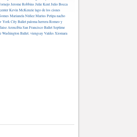
ornejo
Jerome Robbins
Julie Kent
Julio Bocca
center
Kevin McKenzie
lago de los cisnes
Gomes
Marianela Núñez
Marius Petipa
nacho
 York City Ballet
paloma herrera
Romeo y
daise Arencibia
San Francisco Ballet
Septime
e Washington Ballet.
viengsay Valdes
Xiomara