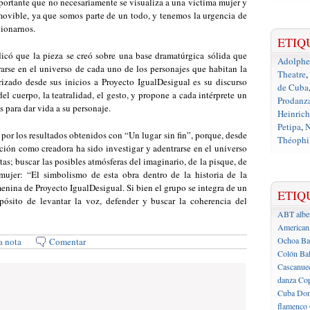
portante que no necesariamente se visualiza a una víctima mujer y
vible, ya que somos parte de un todo, y tenemos la urgencia de
cionarnos.
ETIQ
dicó que la pieza se creó sobre una base dramatúrgica sólida que
Adolph
rarse en el universo de cada uno de los personajes que habitan la
Theatre
,
rizado desde sus inicios a Proyecto IgualDesigual es su discurso
de Cuba
el cuerpo, la teatralidad, el gesto, y propone a cada intérprete un
Prodanz
s para dar vida a su personaje.
Heinrich
Petipa
,
N
 por los resultados obtenidos con “Un lugar sin fin”, porque, desde
Théophil
nción como creadora ha sido investigar y adentrarse en el universo
s; buscar las posibles atmósferas del imaginario, de la pisque, de
mujer: “El simbolismo de esta obra dentro de la historia de la
 femenina de Proyecto IgualDesigual. Si bien el grupo se integra de un
ETIQ
opósito de levantar la voz, defender y buscar la coherencia del
ABT
albe
American 
Ochoa
Ba
a nota
Comentar
Colón
Bal
Cascanue
danza
Cop
Cuba
Don
flamenco