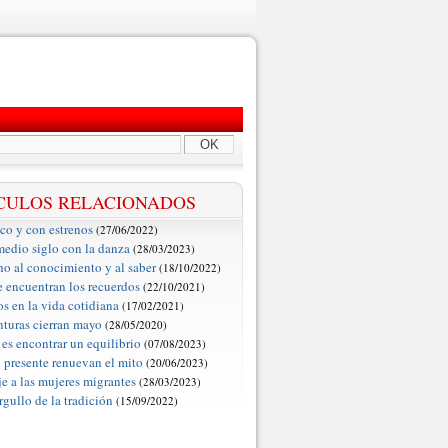
OK
CULOS RELACIONADOS
o y con estrenos
(27/06/2022)
edio siglo con la danza
(28/03/2023)
ho al conocimiento y al saber
(18/10/2022)
 encuentran los recuerdos
(22/10/2021)
os en la vida cotidiana
(17/02/2021)
nturas cierran mayo
(28/05/2020)
 es encontrar un equilibrio
(07/08/2023)
 presente renuevan el mito
(20/06/2023)
 a las mujeres migrantes
(28/03/2023)
rgullo de la tradición
(15/09/2022)