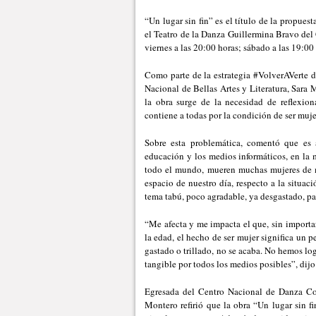
“Un lugar sin fin” es el título de la propues
el Teatro de la Danza Guillermina Bravo del 
viernes a las 20:00 horas; sábado a las 19:0
Como parte de la estrategia #VolverAVerte de
Nacional de Bellas Artes y Literatura, Sar
la obra surge de la necesidad de reflexiona
contiene a todas por la condición de ser muje
Sobre esta problemática, comentó que es 
educación y los medios informáticos, en la m
todo el mundo, mueren muchas mujeres de man
espacio de nuestro día, respecto a la situa
tema tabú, poco agradable, ya desgastado, pa
“Me afecta y me impacta el que, sin importar l
la edad, el hecho de ser mujer significa un 
gastado o trillado, no se acaba. No hemos log
tangible por todos los medios posibles”, dijo
Egresada del Centro Nacional de Danza Con
Montero refirió que la obra “Un lugar sin f