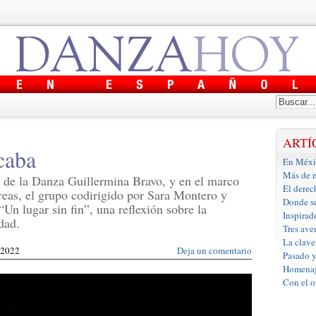
ARTÍ
caba
En Méxic
Más de m
ro de la Danza Guillermina Bravo, y en el marco
El derec
eas, el grupo codirigido por Sara Montero y
Donde se
Un lugar sin fin”, una reflexión sobre la
Inspirad
dad.
Tres ave
La clave
0/2022
Deja un comentario
Pasado y
Homenaje
Con el o