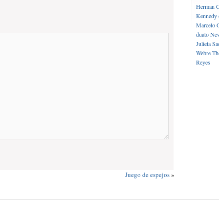
Herman C
Kennedy 
Marcelo 
duato
New
Julieta
Sa
Webre
Th
Reyes
Juego de espejos
»