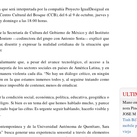
ta que será interpretada por la compañía Proyecto IgualDesigual en
Centro Cultural del Bosque (CCB), del 6 al 9 de octubre, jueves y
0 y domingo a las 18:00 horas.
 la Secretaría de Cultura del Gobierno de México y del Instituto
a Montero —codirectora del grupo con Antonio Soria— explicó que
r, disentir y expresar la realidad cotidiana de la situación que
r.
alarmante que, a pesar del avance tecnológico, el acceso a la
ayoría de los sectores sociales en países de América Latina, y en
era violenta cada día. “No hay un diálogo crítico, en ningún
ción en la que estamos inmersos todos y, al seguirse tratando como
rece imposible de contener, menos de erradicar.
ULTI
a condición social, económica, política, educativa, geográfica o
Mano e
peligro. Si bien es un tema del que hemos hablado mucho, y parece
nora Pin
rado bajar las cifras. Es urgente seguir hablando, hacerlo visible y
JOSE M
.
Tinh Bộ
mobile p
temporánea y de la Universidad Autónoma de Querétaro, Sara
vieja
in” busca generar una experiencia sensorial a través de elementos