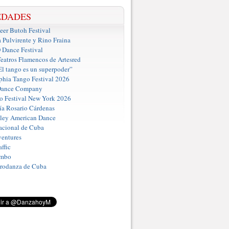
EDADES
er Butoh Festival
a Pulvirente y Rino Fraina
ance Festival
eatros Flamencos de Artesred
El tango es un superpoder”
phia Tango Festival 2026
Dance Company
o Festival New York 2026
a Rosario Cárdenas
iley American Dance
acional de Cuba
entures
ffic
umbo
Prodanza de Cuba