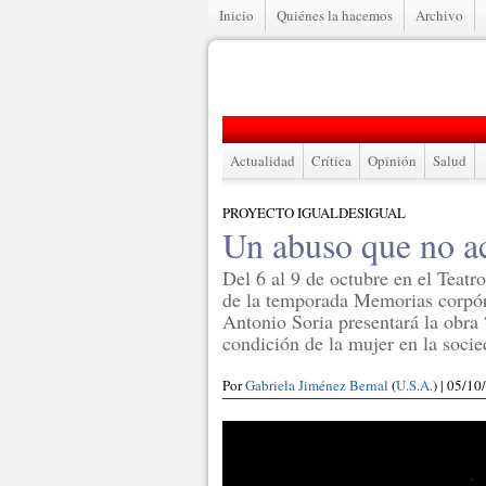
Inicio
Quiénes la hacemos
Archivo
Actualidad
Crítica
Opinión
Salud
PROYECTO IGUALDESIGUAL
Un abuso que no a
Del 6 al 9 de octubre en el Teat
de la temporada Memorias corpór
Antonio Soria presentará la obra “
condición de la mujer en la socie
Por
Gabriela Jiménez Bernal
(
U.S.A.
) | 05/1