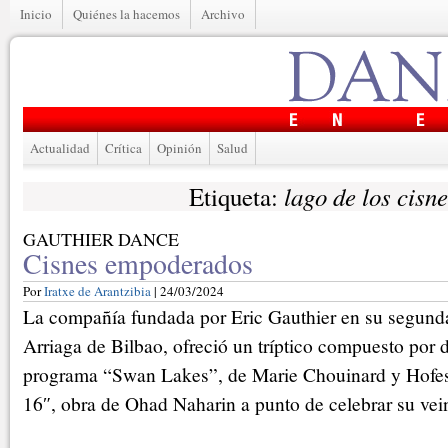
Inicio
Quiénes la hacemos
Archivo
Actualidad
Crítica
Opinión
Salud
lago de los cisne
Etiqueta:
GAUTHIER DANCE
Cisnes empoderados
Por
Iratxe de Arantzibia
| 24/03/2024
La compañía fundada por Eric Gauthier en su segunda 
Arriaga de Bilbao, ofreció un tríptico compuesto por 
programa “Swan Lakes”, de Marie Chouinard y Hofes
16″, obra de Ohad Naharin a punto de celebrar su vein