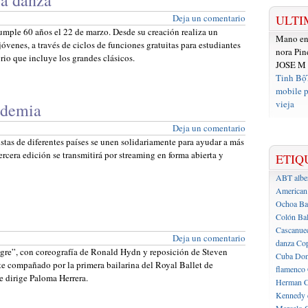
la danza
Deja un comentario
ULTI
umple 60 años el 22 de marzo. Desde su creación realiza un
Mano e
óvenes, a través de ciclos de funciones gratuitas para estudiantes
nora Pin
rio que incluye los grandes clásicos.
JOSE M
Tinh Bộ
mobile p
vieja
ndemia
Deja un comentario
stas de diferentes países se unen solidariamente para ayudar a más
ercera edición se transmitirá por streaming en forma abierta y
ETIQ
ABT
albe
American 
Ochoa
Ba
Colón
Bal
Cascanue
Deja un comentario
danza
Cop
legre”, con coreografía de Ronald Hydn y reposición de Steven
Cuba
Don
e compañado por la primera bailarina del Royal Ballet de
flamenco
 dirige Paloma Herrera.
Herman C
Kennedy 