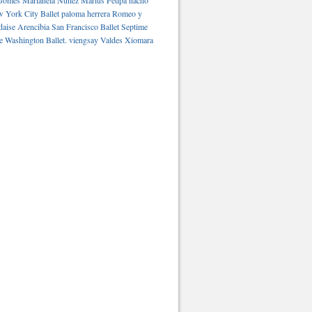
Gomes
Marianela Núñez
Marius Petipa
nacho
 York City Ballet
paloma herrera
Romeo y
daise Arencibia
San Francisco Ballet
Septime
e Washington Ballet.
viengsay Valdes
Xiomara