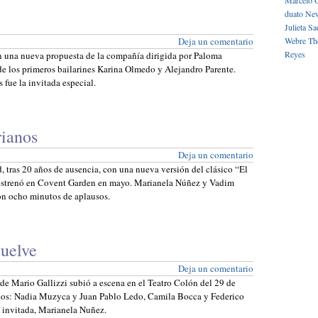
Marcelo 
duato
New
Julieta
Sa
Deja un comentario
Webre
Th
Reyes
n una nueva propuesta de la compañía dirigida por Paloma
 de los primeros bailarines Karina Olmedo y Alejandro Parente.
fue la invitada especial.
rianos
Deja un comentario
 tras 20 años de ausencia, con una nueva versión del clásico “El
se estrenó en Covent Garden en mayo. Marianela Núñez y Vadim
on ocho minutos de aplausos.
vuelve
Deja un comentario
de Mario Gallizzi subió a escena en el Teatro Colón del 29 de
icos: Nadia Muzyca y Juan Pablo Ledo, Camila Bocca y Federico
a invitada, Marianela Nuñez.