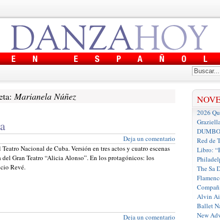
eta:
Marianela Núñez
NOV
2026 Que
Graziell
na
DUMBO D
Deja un comentario
Red de T
l Teatro Nacional de Cuba. Versión en tres actos y cuatro escenas
Libro: “
 del Gran Teatro “Alicia Alonso”. En los protagónicos: los
Philadel
icio Revé.
The Sa 
Flamenc
Compañí
Alvin A
Ballet N
New Adv
Deja un comentario