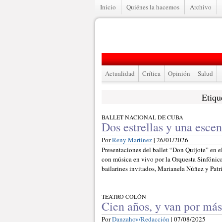
Inicio
Quiénes la hacemos
Archivo
Actualidad
Crítica
Opinión
Salud
Etiqu
BALLET NACIONAL DE CUBA
Dos estrellas y una esce
Por
Reny Martínez
| 26/01/2026
Presentaciones del ballet “Don Quijote” en e
con música en vivo por la Orquesta Sinfónica
bailarines invitados, Marianela Núñez y Patr
TEATRO COLÓN
Cien años, y van por más
Por
Danzahoy/Redacción
| 07/08/2025