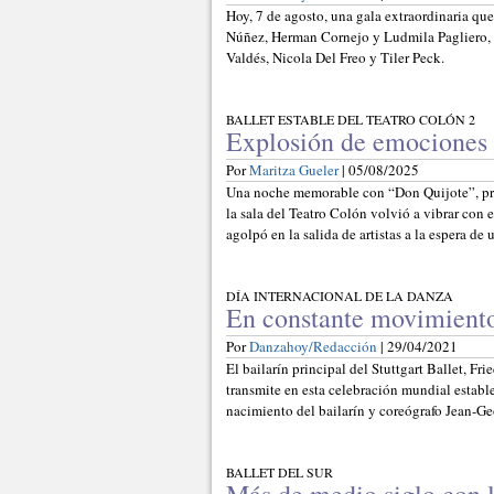
Hoy, 7 de agosto, una gala extraordinaria que
Núñez, Herman Cornejo y Ludmila Pagliero, e
Valdés, Nicola Del Freo y Tiler Peck.
BALLET ESTABLE DEL TEATRO COLÓN 2
Explosión de emociones 
Por
Maritza Gueler
| 05/08/2025
Una noche memorable con “Don Quijote”, pro
la sala del Teatro Colón volvió a vibrar con e
agolpó en la salida de artistas a la espera de 
DÍA INTERNACIONAL DE LA DANZA
En constante movimient
Por
Danzahoy/Redacción
| 29/04/2021
El bailarín principal del Stuttgart Ballet, Fr
transmite en esta celebración mundial estab
nacimiento del bailarín y coreógrafo Jean-G
BALLET DEL SUR