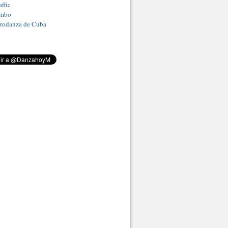
ffic
umbo
Prodanza de Cuba