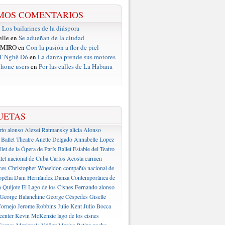
MOS COMENTARIOS
n
Los bailarines de la diáspora
elle en
Se adueñan de la ciudad
 MIRO en
Con la pasión a flor de piel
T Nghệ Đỏ
en
La danza prende sus motores
hone users
en
Por las calles de La Habana
UETAS
rto alonso
Alexei Ratmansky
alicia Alonso
Ballet Theatre
Anette Delgado
Annabelle Lopez
llet de la Ópera de París
Ballet Estable del Teatro
let nacional de Cuba
Carlos Acosta
carmen
ces
Christopher Wheeldon
compañía nacional de
pélia
Dani Hernández
Danza Contemporánea de
 Quijote
El Lago de los Cisnes
Fernando alonso
George Balanchine
George Céspedes
Giselle
ornejo
Jerome Robbins
Julie Kent
Julio Bocca
center
Kevin McKenzie
lago de los cisnes