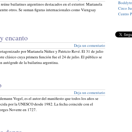
Boddytra
 reúne bailarines argentinos destacados en el exterior: Marianela
Circo J
ntre otros. Se suman figuras internacionales como Viengsay
Centro 
y encanto
Deja un comentario
tagonizado por Marianela Núñez y Patricio Revé. El 31 de julio
ste clásico cuya primera función fue el 24 de julio. El público se
un autógrafo de la bailarina argentina.
o
Deja un comentario
iedemann Vogel, es el autor del manifiesto que todos los años se
lecida por la UNESCO desde 1982. La fecha coincide con el
eorges Noverre en 1727.