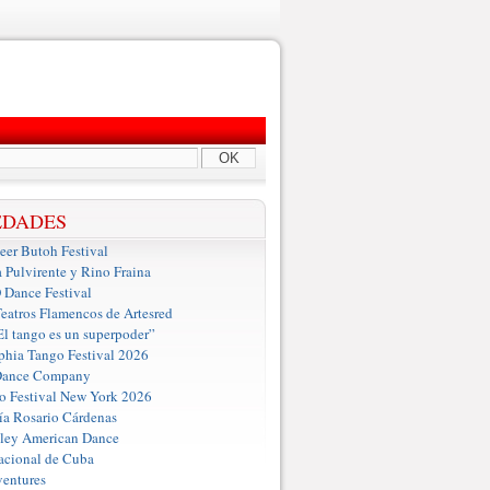
OK
EDADES
er Butoh Festival
a Pulvirente y Rino Fraina
ance Festival
eatros Flamencos de Artesred
El tango es un superpoder”
phia Tango Festival 2026
Dance Company
o Festival New York 2026
a Rosario Cárdenas
iley American Dance
acional de Cuba
entures