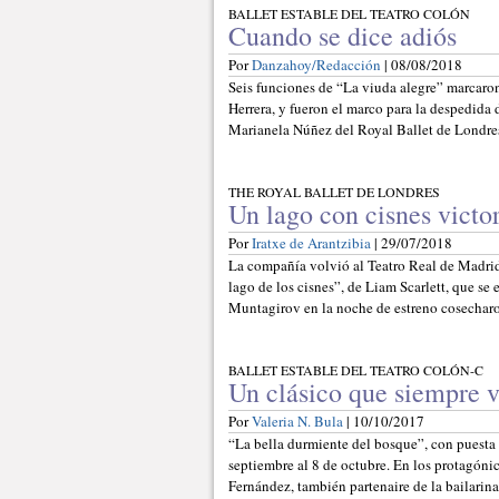
BALLET ESTABLE DEL TEATRO COLÓN
Cuando se dice adiós
Por
Danzahoy/Redacción
| 08/08/2018
Seis funciones de “La viuda alegre” marcaro
Herrera, y fueron el marco para la despedida
Marianela Núñez del Royal Ballet de Londres 
THE ROYAL BALLET DE LONDRES
Un lago con cisnes victo
Por
Iratxe de Arantzibia
| 29/07/2018
La compañía volvió al Teatro Real de Madrid,
lago de los cisnes”, de Liam Scarlett, que 
Muntagirov en la noche de estreno cosechar
BALLET ESTABLE DEL TEATRO COLÓN-C
Un clásico que siempre 
Por
Valeria N. Bula
| 10/10/2017
“La bella durmiente del bosque”, con puesta 
septiembre al 8 de octubre. En los protagón
Fernández, también partenaire de la bailarin