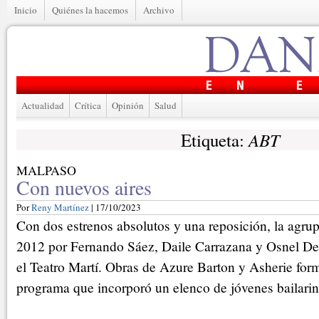
Inicio
Quiénes la hacemos
Archivo
Actualidad
Crítica
Opinión
Salud
ABT
Etiqueta:
MALPASO
Con nuevos aires
Por
Reny Martínez
| 17/10/2023
Con dos estrenos absolutos y una reposición, la agru
2012 por Fernando Sáez, Daile Carrazana y Osnel De
el Teatro Martí. Obras de Azure Barton y Asherie for
programa que incorporó un elenco de jóvenes bailarin