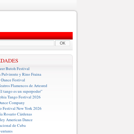
OK
EDADES
er Butoh Festival
a Pulvirente y Rino Fraina
ance Festival
eatros Flamencos de Artesred
El tango es un superpoder”
phia Tango Festival 2026
Dance Company
o Festival New York 2026
a Rosario Cárdenas
iley American Dance
acional de Cuba
entures