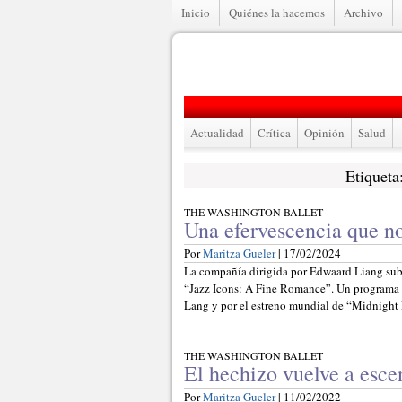
Inicio
Quiénes la hacemos
Archivo
Actualidad
Crítica
Opinión
Salud
Etiqueta
THE WASHINGTON BALLET
Una efervescencia que n
Por
Maritza Gueler
| 17/02/2024
La compañía dirigida por Edwaard Liang subi
“Jazz Icons: A Fine Romance”. Un programa i
Lang y por el estreno mundial de “Midnight
THE WASHINGTON BALLET
El hechizo vuelve a esce
Por
Maritza Gueler
| 11/02/2022