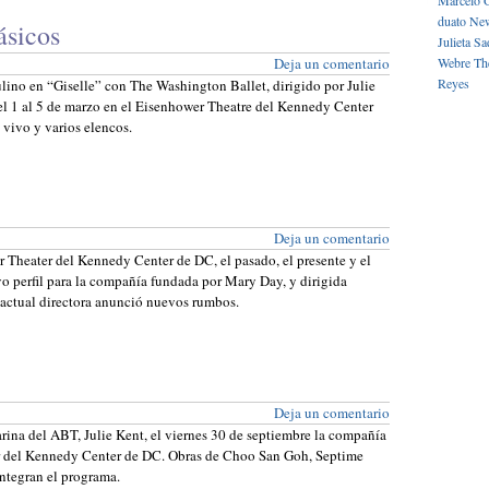
Marcelo 
duato
New
ásicos
Julieta
Sa
Deja un comentario
Webre
Th
Reyes
ulino en “Giselle” con The Washington Ballet, dirigido por Julie
 el 1 al 5 de marzo en el Eisenhower Theatre del Kennedy Center
vivo y varios elencos.
Deja un comentario
r Theater del Kennedy Center de DC, el pasado, el presente y el
o perfil para la compañía fundada por Mary Day, y dirigida
 actual directora anunció nuevos rumbos.
Deja un comentario
arina del ABT, Julie Kent, el viernes 30 de septiembre la compañía
er del Kennedy Center de DC. Obras de Choo San Goh, Septime
ntegran el programa.