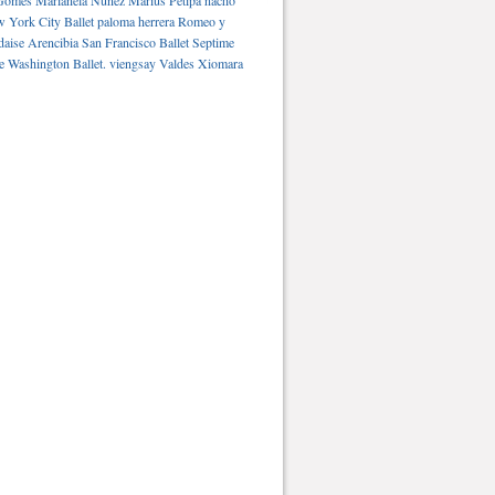
Gomes
Marianela Núñez
Marius Petipa
nacho
 York City Ballet
paloma herrera
Romeo y
daise Arencibia
San Francisco Ballet
Septime
e Washington Ballet.
viengsay Valdes
Xiomara