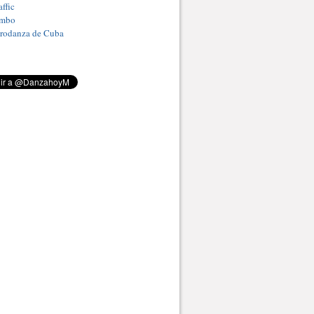
ffic
umbo
Prodanza de Cuba