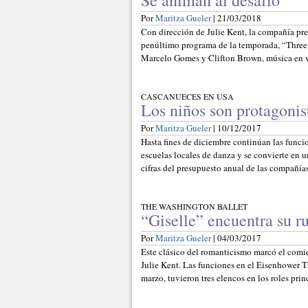
Se animan al desafío
Por
Maritza Gueler
| 21/03/2018
Con dirección de Julie Kent, la compañía pre
penúltimo programa de la temporada, “Three
Marcelo Gomes y Clifton Brown, música en vi
CASCANUECES EN USA
Los niños son protagonis
Por
Maritza Gueler
| 10/12/2017
Hasta fines de diciembre continúan las funci
escuelas locales de danza y se convierte en un
cifras del presupuesto anual de las compañías 
THE WASHINGTON BALLET
“Giselle” encuentra su 
Por
Maritza Gueler
| 04/03/2017
Este clásico del romanticismo marcó el comi
Julie Kent. Las funciones en el Eisenhower 
marzo, tuvieron tres elencos en los roles prin