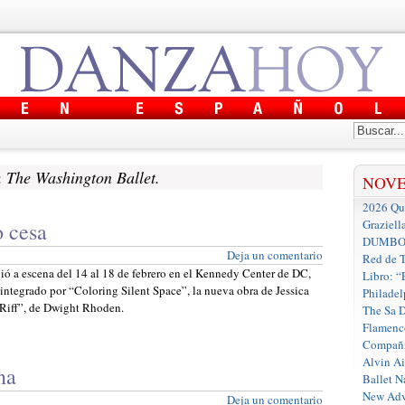
:
The Washington Ballet.
NOV
2026 Que
Graziell
o cesa
DUMBO D
Deja un comentario
Red de T
ó a escena del 14 al 18 de febrero en el Kennedy Center de DC,
Libro: “
ntegrado por “Coloring Silent Space”, la nueva obra de Jessica
Philadel
 Riff”, de Dwight Rhoden.
The Sa 
Flamenc
Compañí
Alvin A
na
Ballet N
New Adv
Deja un comentario