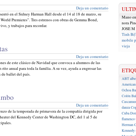
Deja un comentario
ULTI
sentó en el Sidney Harman Hall desde el 14 al 18 de marzo, su
Mano e
 World Premieres”. Tres estrenos con obras de Gemma Bond,
nora Pin
vo, y trabajos para recordar.
JOSE M
Tinh Bộ
mobile p
vieja
tas
Deja un comentario
ones de este clásico de Navidad que convoca a alumnos de las
 rito anual para toda la familia. A su vez, ayuda a engrosar las
ETIQ
de ballet del país.
ABT
albe
American 
Ochoa
Ba
rumbo
Colón
Bal
Cascanue
Deja un comentario
danza
Cop
enzo de la temporada de primavera de la compañía dirigida por
Cuba
Don
Theater del Kennedy Center de Washington DC, del 1 al 5 de
flamenco
cipales.
Herman C
Kennedy 