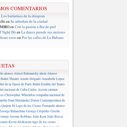
MOS COMENTARIOS
n
Los bailarines de la diáspora
elle en
Se adueñan de la ciudad
 MIRO en
Con la pasión a flor de piel
T Nghệ Đỏ
en
La danza prende sus motores
hone users
en
Por las calles de La Habana
UETAS
rto alonso
Alexei Ratmansky
alicia Alonso
Ballet Theatre
Anette Delgado
Annabelle Lopez
llet de la Ópera de París
Ballet Estable del Teatro
let nacional de Cuba
Carlos Acosta
carmen
ces
Christopher Wheeldon
compañía nacional de
pélia
Dani Hernández
Danza Contemporánea de
 Quijote
El Lago de los Cisnes
Fernando alonso
George Balanchine
George Céspedes
Giselle
ornejo
Jerome Robbins
Julie Kent
Julio Bocca
center
Kevin McKenzie
lago de los cisnes