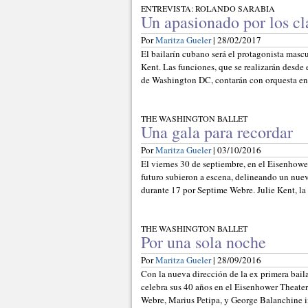
ENTREVISTA: ROLANDO SARABIA
Un apasionado por los cl
Por
Maritza Gueler
| 28/02/2017
El bailarín cubano será el protagonista masc
Kent. Las funciones, que se realizarán desde
de Washington DC, contarán con orquesta en 
THE WASHINGTON BALLET
Una gala para recordar
Por
Maritza Gueler
| 03/10/2016
El viernes 30 de septiembre, en el Eisenhowe
futuro subieron a escena, delineando un nuev
durante 17 por Septime Webre. Julie Kent, la
THE WASHINGTON BALLET
Por una sola noche
Por
Maritza Gueler
| 28/09/2016
Con la nueva dirección de la ex primera bail
celebra sus 40 años en el Eisenhower Theat
Webre, Marius Petipa, y George Balanchine i