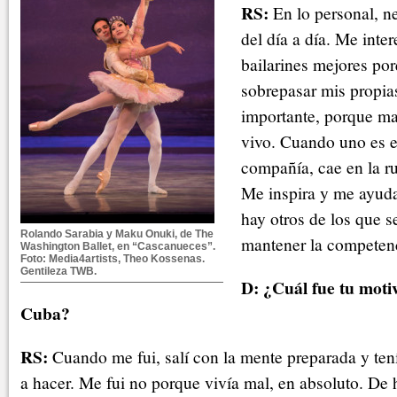
RS:
En lo personal, n
del día a día. Me inte
bailarines mejores po
sobrepasar mis propia
importante, porque ma
vivo. Cuando uno es e
compañía, cae en la ru
Me inspira y me ayuda
hay otros de los que 
Rolando Sarabia y Maku Onuki, de The
mantener la competenc
Washington Ballet, en “Cascanueces”.
Foto: Media4artists, Theo Kossenas.
Gentileza TWB.
D
: ¿Cuál fue tu moti
Cuba?
RS:
Cuando me fui, salí con la mente preparada y ten
a hacer. Me fui no porque vivía mal, en absoluto. De 