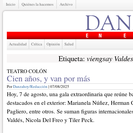
Inicio
Quiénes la hacemos
Archivo
Actualidad
Crítica
Opinión
Salud
viengsay Valde
Etiqueta:
TEATRO COLÓN
Cien años, y van por más
Por
Danzahoy/Redacción
| 07/08/2025
Hoy, 7 de agosto, una gala extraordinaria que reúne ba
destacados en el exterior: Marianela Núñez, Herman
Pagliero, entre otros. Se suman figuras internaciona
Valdés, Nicola Del Freo y Tiler Peck.