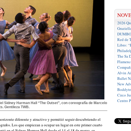
NOV
2026 Que
Graziell
DUMBO D
Red de T
Libro: “
Philadel
The Sa 
Flamenc
Compañí
Alvin A
Ballet N
New Adv
Boddytra
Circo J
Centro 
del Sidney Harman Hall “The Outset”, con coreografía de Marcelo
s. Gentileza TWB.
orizonte diferente y atractivo y permitió seguir descubriendo el
grafos. Los que empiezan a ocupar un lugar en este primer cuarto
ntó en el Sidney Harman Hall desde el 14 al 18 de marzo, su