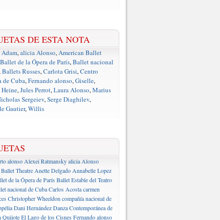
UETAS DE ESTA NOTA
e Adam
,
alicia Alonso
,
American Ballet
Ballet de la Ópera de París
,
Ballet nacional
,
Ballets Russes
,
Carlota Grisi
,
Centro
a de Cuba
,
Fernando alonso
,
Giselle
,
 Heine
,
Jules Perrot
,
Laura Alonso
,
Marius
icholas Sergeiev
,
Serge Diaghilev
,
e Gautier
,
Willis
UETAS
rto alonso
Alexei Ratmansky
alicia Alonso
Ballet Theatre
Anette Delgado
Annabelle Lopez
llet de la Ópera de París
Ballet Estable del Teatro
let nacional de Cuba
Carlos Acosta
carmen
ces
Christopher Wheeldon
compañía nacional de
pélia
Dani Hernández
Danza Contemporánea de
 Quijote
El Lago de los Cisnes
Fernando alonso