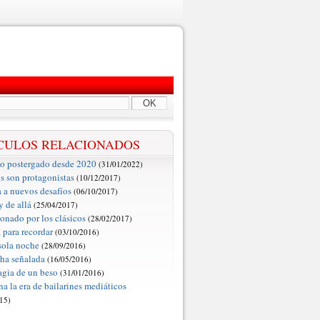
OK
CULOS RELACIONADOS
so postergado desde 2020
(31/01/2022)
s son protagonistas
(10/12/2017)
 a nuevos desafíos
(06/10/2017)
y de allá
(25/04/2017)
onado por los clásicos
(28/02/2017)
 para recordar
(03/10/2016)
sola noche
(28/09/2016)
cha señalada
(16/05/2016)
agia de un beso
(31/01/2016)
na la era de bailarines mediáticos
15)