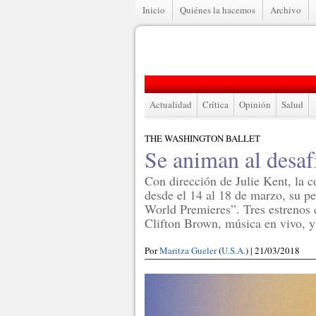
Inicio
Quiénes la hacemos
Archivo
Actualidad
Crítica
Opinión
Salud
THE WASHINGTON BALLET
Se animan al desaf
Con dirección de Julie Kent, la 
desde el 14 al 18 de marzo, su p
World Premieres”. Tres estreno
Clifton Brown, música en vivo, y 
Por
Maritza Gueler
(
U.S.A.
) | 21/03/2018