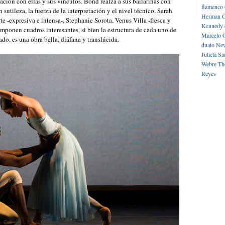
elación con ellas y sus vínculos. Bond realza a sus bailarinas con
flamenco
 sutileza, la fuerza de la interpretación y el nivel técnico. Sarah
Herman C
 -expresiva e intensa-, Stephanie Sorota, Venus Villa -fresca y
Kennedy 
componen cuadros interesantes, si bien la estructura de cada uno de
Marcelo 
ado, es una obra bella, diáfana y translúcida.
duato
New
Julieta
Sa
Webre
Th
Reyes