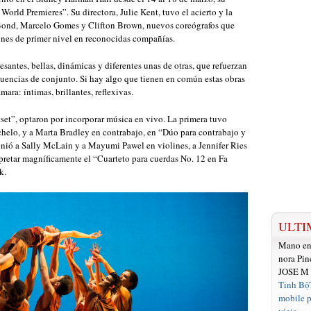
orld Premieres”. Su directora, Julie Kent, tuvo el acierto y la
 Bond, Marcelo Gomes y Clifton Brown, nuevos coreógrafos que
ines de primer nivel en reconocidas compañías.
esantes, bellas, dinámicas y diferentes unas de otras, que refuerzan
ecuencias de conjunto. Si hay algo que tienen en común estas obras
ara: íntimas, brillantes, reflexivas.
t”, optaron por incorporar música en vivo. La primera tuvo
helo, y a Marta Bradley en contrabajo, en “Dúo para contrabajo y
unió a Sally McLain y a Mayumi Pawel en violines, a Jennifer Ries
rpretar magníficamente el “Cuarteto para cuerdas No. 12 en Fa
k.
ULTI
Mano e
nora Pin
JOSE M
Tinh Bộ
mobile p