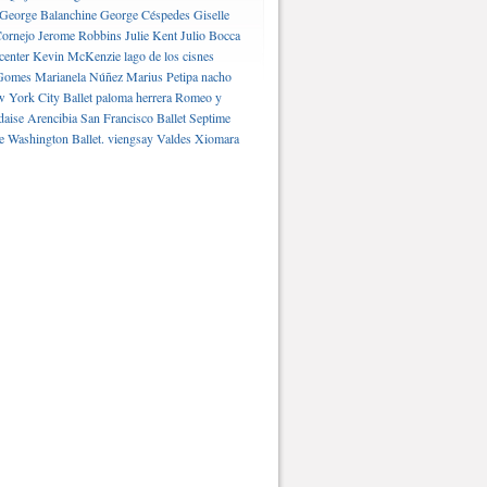
George Balanchine
George Céspedes
Giselle
ornejo
Jerome Robbins
Julie Kent
Julio Bocca
center
Kevin McKenzie
lago de los cisnes
Gomes
Marianela Núñez
Marius Petipa
nacho
 York City Ballet
paloma herrera
Romeo y
daise Arencibia
San Francisco Ballet
Septime
e Washington Ballet.
viengsay Valdes
Xiomara