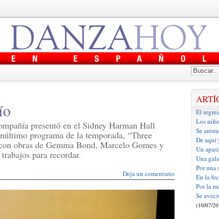
ARTÍ
ío
El regre
Los niño
compañía presentó en el Sidney Harman Hall
Se anima
enúltimo programa de la temporada, “Three
De aquí 
s con obras de Gemma Bond, Marcelo Gomes y
Un apasi
trabajos para recordar.
Una gala
Por una 
Deja un comentario
En la fe
Por la m
Se aveci
(10/07/20