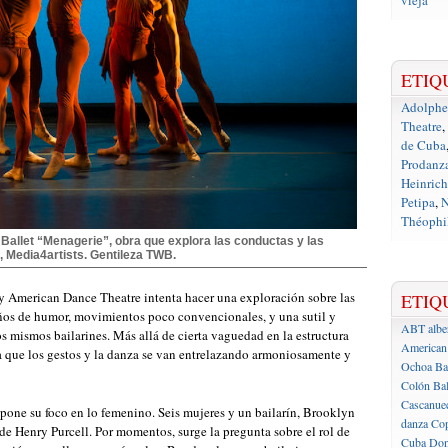
vieja
ETIQ
Adolph
Theatre
,
de Cuba
Prodanz
Heinrich
Petipa
,
N
Théophil
Ballet “Menagerie”, obra que explora las conductas y las
 Media4artists. Gentileza TWB.
ey American Dance Theatre intenta hacer una exploración sobre las
ETIQ
ños de humor, movimientos poco convencionales, y una sutil y
ABT
albe
os mismos bailarines. Más allá de cierta vaguedad en la estructura
American 
 que los gestos y la danza se van entrelazando armoniosamente y
Ochoa
Ba
Colón
Bal
Cascanue
pone su foco en lo femenino. Seis mujeres y un bailarín, Brooklyn
danza
Cop
de Henry Purcell. Por momentos, surge la pregunta sobre el rol de
Cuba
Don