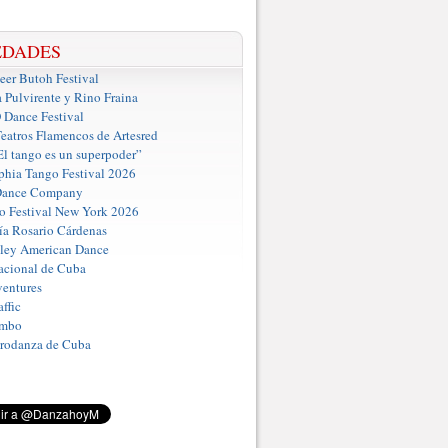
EDADES
er Butoh Festival
a Pulvirente y Rino Fraina
ance Festival
eatros Flamencos de Artesred
El tango es un superpoder”
phia Tango Festival 2026
Dance Company
o Festival New York 2026
a Rosario Cárdenas
iley American Dance
acional de Cuba
entures
ffic
umbo
Prodanza de Cuba