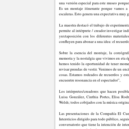
una versión especial para este museo porque 
Es un montaje itinerante porque vamos a o
escaleras. Esto genera una expectativa muy g
La maestra destacó el trabajo de experiment
permite al intérprete / creador investigar i
yuxtaposición con los diferentes materiale
confluyen para abonar a una idea: el recuerdo
Sobre la esencia del montaje, la coreógraf
memoria y la nostalgia que vivimos en eta ép
hemos tenido la oportunidad de tener moment
revisar prendas de vestir. Venimos de un en
cosas. Estamos rodeados de recuerdos y est
encuentre resonancia en el espectador”,
Los intérpretes/creadores que hacen posib
Luisa González, Cinthia Portes, Elisa Ro
Welsh; todos cobijados con la música origin
Las presentaciones de la Compañía El Cue
Intersticios dirigido para todo público, segui
conversatorio que tiene la intención de inte