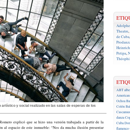
ETIQ
Adolph
Theatre
,
de Cuba
Prodanz
Heinrich
Petipa
,
N
Théophil
ETIQ
ABT
albe
American 
Ochoa
Ba
artístico y social realizado en las salas de esperas de los
Colón
Bal
Cascanue
danza
Cop
 Romero explicó que se hizo una versión trabajada a partir de la
Cuba
Don
n al espacio de este inmueble: “Nos da mucha ilusión presentar
flamenco