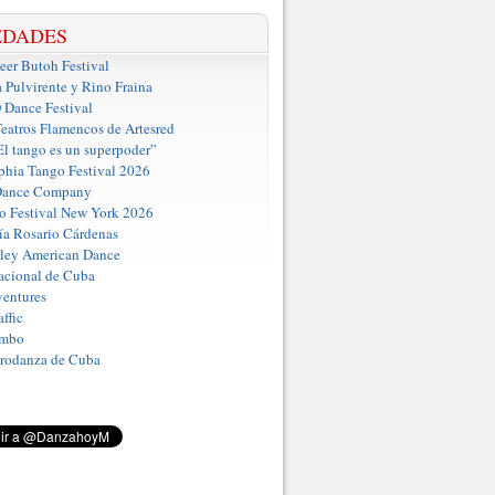
EDADES
er Butoh Festival
a Pulvirente y Rino Fraina
ance Festival
eatros Flamencos de Artesred
El tango es un superpoder”
phia Tango Festival 2026
Dance Company
o Festival New York 2026
a Rosario Cárdenas
iley American Dance
acional de Cuba
entures
ffic
umbo
Prodanza de Cuba