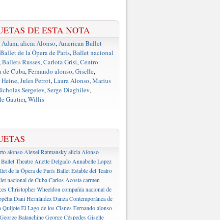
UETAS DE ESTA NOTA
e Adam
,
alicia Alonso
,
American Ballet
Ballet de la Ópera de París
,
Ballet nacional
,
Ballets Russes
,
Carlota Grisi
,
Centro
a de Cuba
,
Fernando alonso
,
Giselle
,
 Heine
,
Jules Perrot
,
Laura Alonso
,
Marius
icholas Sergeiev
,
Serge Diaghilev
,
e Gautier
,
Willis
UETAS
rto alonso
Alexei Ratmansky
alicia Alonso
Ballet Theatre
Anette Delgado
Annabelle Lopez
llet de la Ópera de París
Ballet Estable del Teatro
let nacional de Cuba
Carlos Acosta
carmen
ces
Christopher Wheeldon
compañía nacional de
pélia
Dani Hernández
Danza Contemporánea de
 Quijote
El Lago de los Cisnes
Fernando alonso
George Balanchine
George Céspedes
Giselle