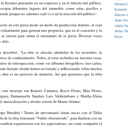
la hicimos pensando en sus espacios y en el tránsito del público.
Herman C
cupar diferentes lugares del inmueble, como salas, pasillos y
Kennedy 
rande porque no sabemos cuál va a ser la reacción del público”.
Marcelo 
duato
New
ación en esta pieza desde un modo de producción distinto, el cual
Julieta
Sa
ndividualmente para generar una propuesta, que en el concierto y la
Webre
Th
s se entona para armar el entramado de la pieza. Diversas voces
Reyes
, dijo.
a describió: “La obra se articula alrededor de los recuerdos, la
oca de confinamiento. Todos, al estar recluidos en nuestras casas,
os de introspección, como ver álbumes fotográficos, leer cartas,
cierro forzado donde hemos revisitado y reflexionado sobre muchas
a obra es un ejercicio de memoria. Así que queremos que la obra
le este montaje son Ramsés Carranco, Rocío Flores, Max Flores,
dríguez, Emmanuelle Sanders, Luis Valderrabano y Martha Elena
al, musicalización y diseño sonoro de Mauro Gómez.
rpo Mutable / Teatro de movimiento darán inicio con el Taller
da de la obra itinerante “Vidrio obscurecido”, para finalizar con un
rcambiar experiencias con los espectadores, así como compartir el