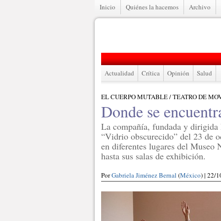
Inicio
Quiénes la hacemos
Archivo
Actualidad
Crítica
Opinión
Salud
EL CUERPO MUTABLE / TEATRO DE MO
Donde se encuentra
La compañía, fundada y dirigida 
“Vidrio obscurecido” del 23 de o
en diferentes lugares del Museo N
hasta sus salas de exhibición.
Por
Gabriela Jiménez Bernal
(
México
) | 22/