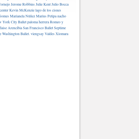
ornejo
Jerome Robbins
Julie Kent
Julio Bocca
center
Kevin McKenzie
lago de los cisnes
Gomes
Marianela Núñez
Marius Petipa
nacho
 York City Ballet
paloma herrera
Romeo y
daise Arencibia
San Francisco Ballet
Septime
e Washington Ballet.
viengsay Valdes
Xiomara