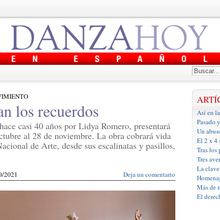
VIMIENTO
ARTÍ
n los recuerdos
Así en l
Pasado y
hace casi 40 años por Lidya Romero, presentará
Un abus
ctubre al 28 de noviembre. La obra cobrará vida
El 2 x 4
acional de Arte, desde sus escalinatas y pasillos,
Tras los
Tres ave
La clave
10/2021
Deja un comentario
Homenaje
Más de m
El derec