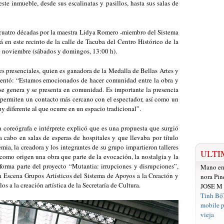
este inmueble, desde sus escalinatas y pasillos, hasta sus salas de
 cuatro décadas por la maestra Lidya Romero -miembro del Sistema
á en este recinto de la calle de Tacuba del Centro Histórico de la
e noviembre (sábados y domingos, 13:00 h).
s presenciales, quien es ganadora de la Medalla de Bellas Artes y
entó: “Estamos emocionados de hacer comunidad entre la obra y
se genera y se presenta en comunidad. Es importante la presencia
s permiten un contacto más cercano con el espectador, así como un
y diferente al que ocurre en un espacio tradicional”.
 coreógrafa e intérprete explicó que es una propuesta que surgió
a cabo en salas de esperas de hospitales y que llevaba por título
mia, la creadora y los integrantes de su grupo impartieron talleres
ULTI
como origen una obra que parte de la evocación, la nostalgia y la
forma parte del proyecto “Mutantia: irrupciones y disrupciones”,
Mano e
Escena Grupos Artísticos del Sistema de Apoyos a la Creación y
nora Pin
s a la creación artística de la Secretaría de Cultura.
JOSE M
Tinh Bộ
mobile p
vieja