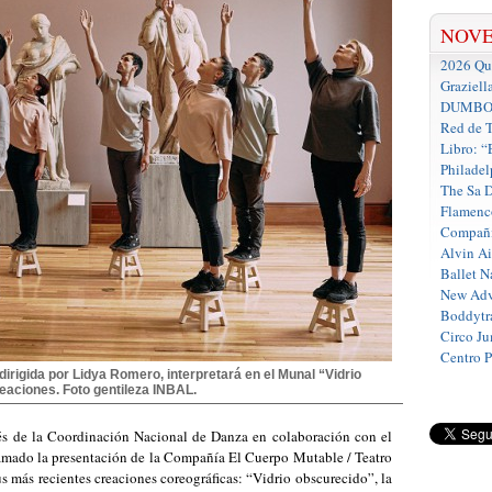
NOV
2026 Que
Graziell
DUMBO D
Red de T
Libro: “
Philadel
The Sa 
Flamenc
Compañí
Alvin A
Ballet N
New Adv
Boddytra
Circo J
Centro 
dirigida por Lidya Romero, interpretará en el Munal “Vidrio
eaciones. Foto gentileza INBAL.
vés de la Coordinación Nacional de Danza en colaboración con el
mado la presentación de la Compañía El Cuerpo Mutable / Teatro
us más recientes creaciones coreográficas: “Vidrio obscurecido”, la