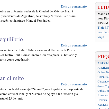
Deja un comentario
ULTI
ctubre en diferentes sedes de la Ciudad de México. Habrá
Mano e
as procedentes de Argentina, Australia y México. Este es un
nora Pin
sta escénico Santiago Manuel Fernández.
JOSE M
Tinh Bộ
mobile p
vieja
equilibrio
Deja un comentario
s serán a partir del 10 de agosto en el Teatro de la Danza
el Teatro Raúl Flores Canelo. Con esta pieza, el bailarín y
ETIQ
ctoria como coreógrafo.
ABT
albe
American 
Ochoa
Ba
an el mito
Colón
Bal
Cascanue
Deja un comentario
danza
Cop
ia a través del montaje “Nahual”, una inquietante propuesta del
Cuba
Don
cción entre el Inbal y el Sistema de Apoyo a la Creación y a
flamenco
sta el 25 de junio.
Herman C
Kennedy 