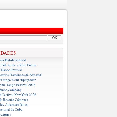
OK
EDADES
er Butoh Festival
a Pulvirente y Rino Fraina
ance Festival
eatros Flamencos de Artesred
El tango es un superpoder”
phia Tango Festival 2026
Dance Company
o Festival New York 2026
a Rosario Cárdenas
iley American Dance
acional de Cuba
entures