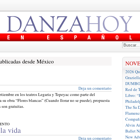
ublicadas desde México
NOV
2026 Que
Graziell
DUMBO D
Deja un comentario
Red de T
ptiembre en los teatros Legaria y Tepeyac como parte del
Libro: “
 su obra “Flores blancas” (Cuando llorar no se puede), propuesta
Philadel
 son gratuitas.
The Sa 
Flamenc
Compañí
IENTO
Alvin A
la vida
Ballet N
New Adv
Deja un comentario