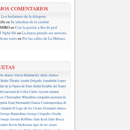
MOS COMENTARIOS
n
Los bailarines de la diáspora
elle en
Se adueñan de la ciudad
 MIRO en
Con la pasión a flor de piel
T Nghệ Đỏ
en
La danza prende sus motores
hone users
en
Por las calles de La Habana
UETAS
rto alonso
Alexei Ratmansky
alicia Alonso
Ballet Theatre
Anette Delgado
Annabelle Lopez
llet de la Ópera de París
Ballet Estable del Teatro
let nacional de Cuba
Carlos Acosta
carmen
ces
Christopher Wheeldon
compañía nacional de
pélia
Dani Hernández
Danza Contemporánea de
 Quijote
El Lago de los Cisnes
Fernando alonso
George Balanchine
George Céspedes
Giselle
ornejo
Jerome Robbins
Julie Kent
Julio Bocca
center
Kevin McKenzie
lago de los cisnes