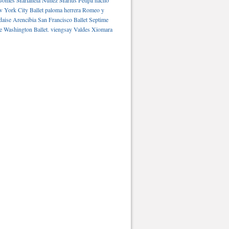
Gomes
Marianela Núñez
Marius Petipa
nacho
 York City Ballet
paloma herrera
Romeo y
daise Arencibia
San Francisco Ballet
Septime
e Washington Ballet.
viengsay Valdes
Xiomara