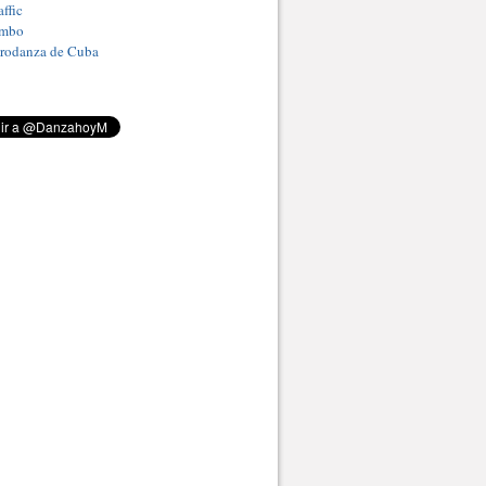
ffic
umbo
Prodanza de Cuba