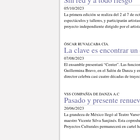
Sin red y a todo riesgo
05/10/2023
La primera edición se realiza del 2 al 7 de o
espectáculos y talleres, y participarán artist
proyecto independiente dirigido por el arti
ÓSCAR RUVALCABA CÍA.
La clave es encontrar un 
07/08/2023
El ensamble presentará “Center”. Las funcione
Guillermina Bravo, en el Salón de Danza y en 
director celebra casi cuatro décadas de traye
VSS COMPAÑÍA DE DANZA A.C
Pasado y presente renuev
20/06/2023
La grandeza de México llegó al Teatro Varsov
maestro Vicente Silva Sanjinés. Esta coprodu
Proyectos Culturales permanecerá en cartel ha