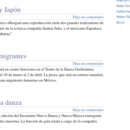
Marcelo 
duato
New
y Japón
Julieta
Sa
Deja un comentario
Webre
Th
Reyes
énico albergará una coproducción entre dos grandes realizadores de
ante de la icónica compañía Sankai Juku, y el mexicano Espartaco
Marina”.
migrantes
Deja un comentario
ará en cuatro funciones en el Teatro de la Danza Guillermina
l 30 de marzo al 2 de abril. La pieza, que será un estreno mundial,
 tema migratorio femenino en México.
la danza
Deja un comentario
ra edición del Encuentro Nueva Danza y Nueva Música entregarán
das maestras. La función de gala estará a cargo de la compañía
.