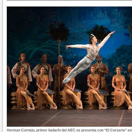
Herman Cornejo, primer bailarín del ABT, se presenta con “El Corsario” en e