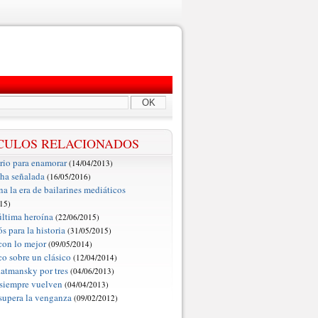
OK
CULOS RELACIONADOS
rio para enamorar
(14/04/2013)
cha señalada
(16/05/2016)
na la era de bailarines mediáticos
15)
 última heroína
(22/06/2015)
s para la historia
(31/05/2015)
con lo mejor
(09/05/2014)
co sobre un clásico
(12/04/2014)
atmansky por tres
(04/06/2013)
siempre vuelven
(04/04/2013)
supera la venganza
(09/02/2012)