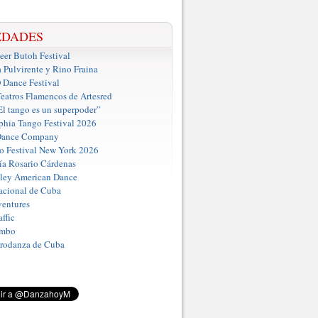
EDADES
er Butoh Festival
a Pulvirente y Rino Fraina
ance Festival
eatros Flamencos de Artesred
El tango es un superpoder”
phia Tango Festival 2026
Dance Company
o Festival New York 2026
a Rosario Cárdenas
iley American Dance
acional de Cuba
entures
ffic
umbo
Prodanza de Cuba