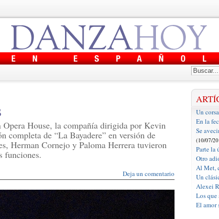
ARTÍ
s
Un corsa
En la fe
n Opera House, la compañía dirigida por Kevin
Se aveci
ón completa de “La Bayadere” en versión de
(10/07/20
s, Herman Cornejo y Paloma Herrera tuvieron
Parte la
s funciones.
Otro adió
Al Met, 
Deja un comentario
Un clási
Alexei R
Los que 
El amor 