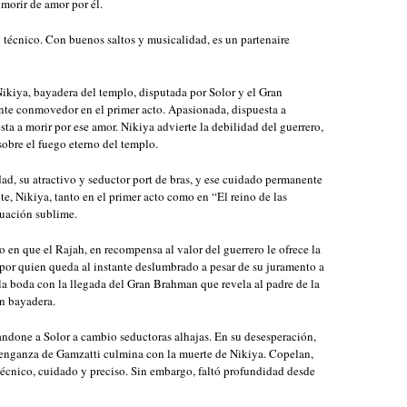
morir de amor por él.
 técnico. Con buenos saltos y musicalidad, es un partenaire
ikiya, bayadera del templo, disputada por Solor y el Gran
e conmovedor en el primer acto. Apasionada, dispuesta a
ta a morir por ese amor. Nikiya advierte la debilidad del guerrero,
obre el fuego eterno del templo.
ad, su atractivo y seductor port de bras, y ese cuidado permanente
te, Nikiya, tanto en el primer acto como en “El reino de las
tuación sublime.
 en que el Rajah, en recompensa al valor del guerrero le ofrece la
por quien queda al instante deslumbrado a pesar de su juramento a
 la boda con la llegada del Gran Brahman que revela al padre de la
en bayadera.
andone a Solor a cambio seductoras alhajas. En su desesperación,
a venganza de Gamzatti culmina con la muerte de Nikiya. Copelan,
écnico, cuidado y preciso. Sin embargo, faltó profundidad desde