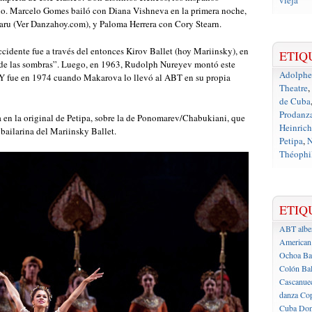
vieja
ilo. Marcelo Gomes bailó con Diana Vishneva en la primera noche,
ru (Ver Danzahoy.com), y Paloma Herrera con Cory Stearn.
cidente fue a través del entonces Kirov Ballet (hoy Mariinsky), en
ETIQ
no de las sombras”. Luego, en 1963, Rudolph Nureyev montó este
Adolph
 Y fue en 1974 cuando Makarova lo llevó al ABT en su propia
Theatre
,
de Cuba
Prodanz
 en la original de Petipa, sobre la de Ponomarev/Chabukiani, que
Heinrich
bailarina del Mariinsky Ballet.
Petipa
,
N
Théophil
ETIQ
ABT
albe
American 
Ochoa
Ba
Colón
Bal
Cascanue
danza
Cop
Cuba
Don