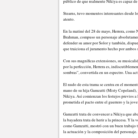
público de que realmente Nikiya es capaz de 
Stearns, tuvo momentos interesantes desde lo
atento.
En la matiné del 28 de mayo, Herrera, como N
Brahman, compuso un personaje absolutament
defender su amor por Solor y también, dispues
que traiciona el juramento hecho por ambos s
Con sus magníficas extensiones, su musicalid
por la perfección, Herrera es, indiscutiblemen
sombras”, convertida en un espectro. Una ac
El nudo de esta trama se centra en el momento
mano de su hija Gamzatti (Misty Copeland), 
Nikiya. Así comienzan los festejos previos a
prometida el pacto entre el guerrero y la jov
Gamzatti trata de convencer a Nikiya que ab
la bayadera trata de herir a la princesa. Y l
como Gamzatti, mostró con un buen trabajo t
la actuación y la composición del personaje.