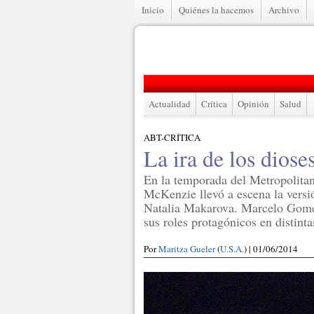
Inicio
Quiénes la hacemos
Archivo
Actualidad
Crítica
Opinión
Salud
ABT-CRÍTICA
La ira de los diose
En la temporada del Metropolita
McKenzie llevó a escena la versi
Natalia Makarova. Marcelo Gome
sus roles protagónicos en distinta
Por
Maritza Gueler
(
U.S.A.
) | 01/06/2014