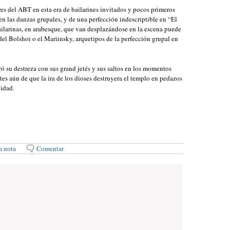
res del ABT en esta era de bailarines invitados y pocos primeros
 en las danzas grupales, y de una perfección indescriptible en “El
bailarinas, en arabesque, que van desplazándose en la escena puede
l Bolshoi o el Mariinsky, arquetipos de la perfección grupal en
 su destreza con sus grand jetés y sus saltos en los momentos
tes aún de que la ira de los dioses destruyera el templo en pedazos
nidad.
a nota
Comentar