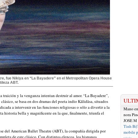
re, fue Nikiya en “La Bayadere” en el Metropolitan Opera House
tileza ABT.
 traición y la venganza intentan destruir al amor. “La Bayadere”,
ULTI
 clásico, se basa en dos dramas del poeta indio Kālidāsa, situados
dicada a intervenir en las funciones religiosas o sólo a divertir a la
Mano e
ta historia bella y magnificente en la que, finalmente, triunfa el
nora Pin
JOSE M
Tinh Bộ
e del American Ballet Theatre (ABT), la compañía dirigida por
mobile p
pleta de este clásico. Con distintos elencos, los hispanos