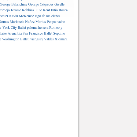
George Balanchine
George Céspedes
Giselle
ornejo
Jerome Robbins
Julie Kent
Julio Bocca
center
Kevin McKenzie
lago de los cisnes
Gomes
Marianela Núñez
Marius Petipa
nacho
 York City Ballet
paloma herrera
Romeo y
daise Arencibia
San Francisco Ballet
Septime
e Washington Ballet.
viengsay Valdes
Xiomara