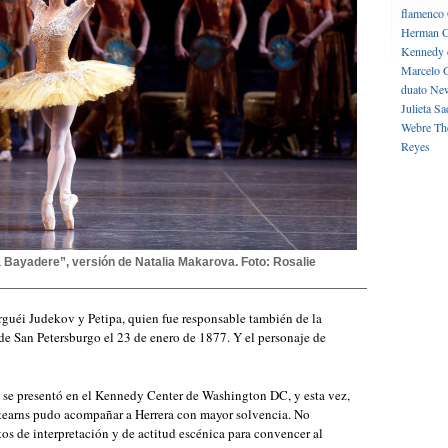
flamenco
Herman C
Kennedy 
Marcelo 
duato
New
Julieta
Sa
Webre
Th
Reyes
a Bayadere”, versión de Natalia Makarova. Foto: Rosalie
guéi Judekov y Petipa, quien fue responsable también de la
 de San Petersburgo el 23 de enero de 1877. Y el personaje de
s se presentó en el Kennedy Center de Washington DC, y esta vez,
 Stearns pudo acompañar a Herrera con mayor solvencia. No
ctos de interpretación y de actitud escénica para convencer al