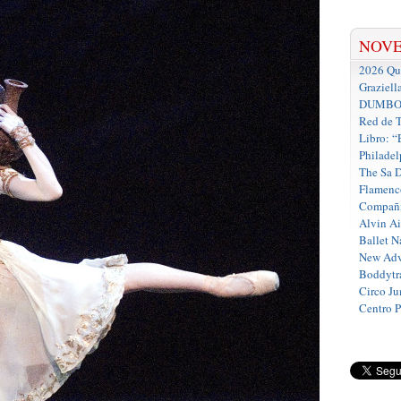
NOV
2026 Que
Graziell
DUMBO D
Red de T
Libro: “
Philadel
The Sa 
Flamenc
Compañí
Alvin A
Ballet N
New Adv
Boddytra
Circo J
Centro 