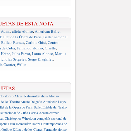
UETAS DE ESTA NOTA
e Adam
,
alicia Alonso
,
American Ballet
Ballet de la Ópera de París
,
Ballet nacional
,
Ballets Russes
,
Carlota Grisi
,
Centro
a de Cuba
,
Fernando alonso
,
Giselle
,
 Heine
,
Jules Perrot
,
Laura Alonso
,
Marius
icholas Sergeiev
,
Serge Diaghilev
,
e Gautier
,
Willis
UETAS
rto alonso
Alexei Ratmansky
alicia Alonso
Ballet Theatre
Anette Delgado
Annabelle Lopez
llet de la Ópera de París
Ballet Estable del Teatro
let nacional de Cuba
Carlos Acosta
carmen
ces
Christopher Wheeldon
compañía nacional de
pélia
Dani Hernández
Danza Contemporánea de
 Quijote
El Lago de los Cisnes
Fernando alonso