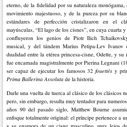
eterno, de la fidelidad por su naturaleza monógama, 
movimiento majestuoso, y de la pureza por su blan
estándares de perfección cristalizaron en el cl
mayúsculas, “El lago de los cisnes”, en cuya cuarta y
confluyeron los genios de Piotr Ilich Tchaikovs
musical, y del tándem Marius Petipa-Lev Ivanov e
dualidad entre la etérea princesa-cisne, Odette, y su
fue encarnada magistralmente por Pierina Legnani (1
ser capaz de ejecutar los famosos 32
fouettés
y pri
Prima Ballerina Assoluta
de la historia.
Darle una vuelta de tuerca al clásico de los clásicos n
pero, sin embargo, resulta muy tentador para numeros
años 90 del pasado siglo, Matthew Bourne asumió
enfoque totalmente original: el príncipe pertenece a u
y se enamora de un cisne masculino, muy lejos de