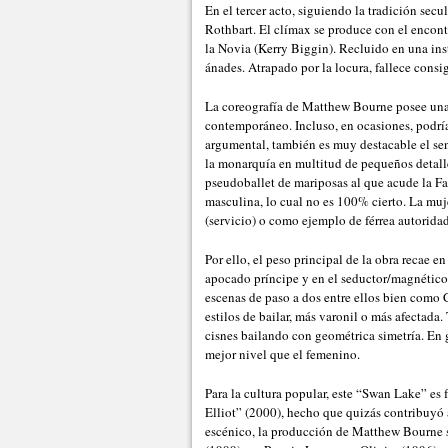
En el tercer acto, siguiendo la tradición secul
Rothbart. El clímax se produce con el encont
la Novia (Kerry Biggin). Recluido en una ins
ánades. Atrapado por la locura, fallece consi
La coreografía de Matthew Bourne posee una f
contemporáneo. Incluso, en ocasiones, podría
argumental, también es muy destacable el sen
la monarquía en multitud de pequeños detalles
pseudoballet de mariposas al que acude la Fa
masculina, lo cual no es 100% cierto. La mujer
(servicio) o como ejemplo de férrea autoridad
Por ello, el peso principal de la obra recae e
apocado príncipe y en el seductor/magnético
escenas de paso a dos entre ellos bien como
estilos de bailar, más varonil o más afectad
cisnes bailando con geométrica simetría. En
mejor nivel que el femenino.
Para la cultura popular, este “Swan Lake” es 
Elliot” (2000), hecho que quizás contribuyó a
escénico, la producción de Matthew Bourne s