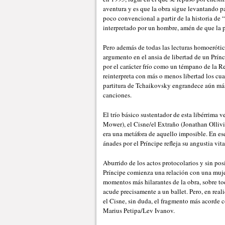
aventura y es que la obra sigue levantando p
poco convencional a partir de la historia de “
interpretado por un hombre, amén de que la 
Pero además de todas las lecturas homoerótic
argumento en el ansia de libertad de un Prín
por el carácter frío como un témpano de la R
reinterpreta con más o menos libertad los cuat
partitura de Tchaikovsky engrandece aún más
canciones.
El trío básico sustentador de esta libérrima
Mower), el Cisne/el Extraño (Jonathan Ollivi
era una metáfora de aquello imposible. En es
ánades por el Príncipe refleja su angustia vit
Aburrido de los actos protocolarios y sin pos
Príncipe comienza una relación con una muje
momentos más hilarantes de la obra, sobre to
acude precisamente a un ballet. Pero, en real
el Cisne, sin duda, el fragmento más acorde 
Marius Petipa/Lev Ivanov.