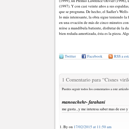
(1999), un Premio Lawrence Olivier (1996), u
(1997). Y con casi veinte años a sus espaldas
que se programa. De hecho, el Sadler’s Wells
lo más interesante, la obra sigue teniendo la 
en una ovación de más de cinco minutos con e
reírse a mandíbula batiente, disfrutar de la 
bien rodada-amortizada, ésta es la pieza. Al
Twitter
Facebook
RSS a est
1 Comentario para
“
Cisnes viri
Puedes seguir todos los comentarios a este artículo
manouchehr- farahani
me gusta , y me interesa saber mas de eso y
By on
17/02/2015 at 11:50 am