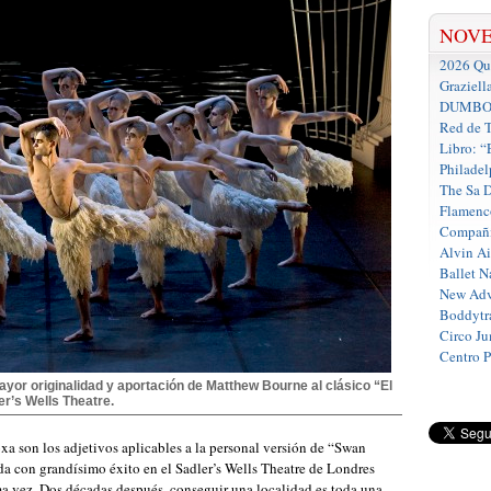
NOV
2026 Que
Graziell
DUMBO D
Red de T
Libro: “
Philadel
The Sa 
Flamenc
Compañí
Alvin A
Ballet N
New Adv
Boddytra
Circo J
Centro 
yor originalidad y aportación de Matthew Bourne al clásico “El
er’s Wells Theatre.
oxa son los adjetivos aplicables a la personal versión de “Swan
a con grandísimo éxito en el Sadler’s Wells Theatre de Londres
ma vez. Dos décadas después, conseguir una localidad es toda una