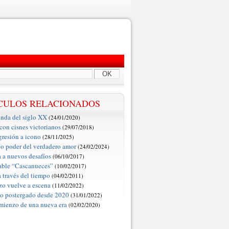
OK
CULOS RELACIONADOS
nda del siglo XX
(24/01/2020)
con cisnes victorianos
(29/07/2018)
gresión a icono
(28/11/2025)
o poder del verdadero amor
(24/02/2024)
 a nuevos desafíos
(06/10/2017)
table “Cascanueces”
(10/02/2017)
a través del tiempo
(04/02/2011)
zo vuelve a escena
(11/02/2022)
so postergado desde 2020
(31/01/2022)
mienzo de una nueva era
(02/02/2020)