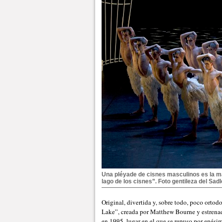
Una pléyade de cisnes masculinos es la ma
lago de los cisnes”. Foto gentileza del Sadl
Original, divertida y, sobre todo, poco ortod
Lake”, creada por Matthew Bourne y estrenad
en 1995, lugar en el que se repuso por enési