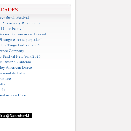
EDADES
er Butoh Festival
a Pulvirente y Rino Fraina
ance Festival
eatros Flamencos de Artesred
El tango es un superpoder”
phia Tango Festival 2026
Dance Company
o Festival New York 2026
a Rosario Cárdenas
iley American Dance
acional de Cuba
entures
ffic
umbo
Prodanza de Cuba