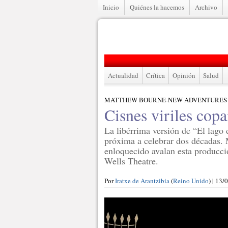
Inicio
Quiénes la hacemos
Archivo
Actualidad
Crítica
Opinión
Salud
MATTHEW BOURNE-NEW ADVENTURES
Cisnes viriles copa
La libérrima versión de “El lago
próxima a celebrar dos décadas. M
enloquecido avalan esta producció
Wells Theatre.
Por
Iratxe de Arantzibia
(
Reino Unido
) | 13