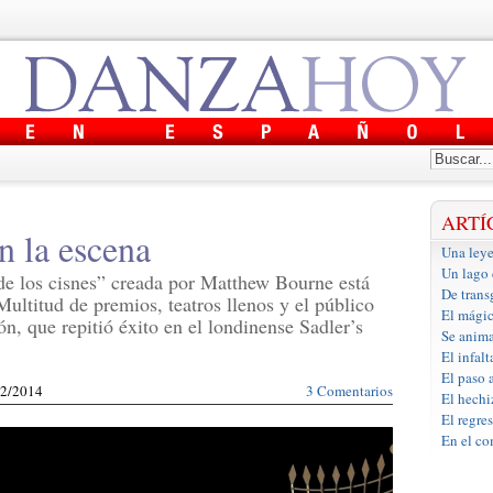
ARTÍ
n la escena
Una leye
Un lago 
 de los cisnes” creada por Matthew Bourne está
De trans
ultitud de premios, teatros llenos y el público
El mágic
n, que repitió éxito en el londinense Sadler’s
Se anima
El infal
El paso 
/02/2014
3 Comentarios
El hechi
El regre
En el co