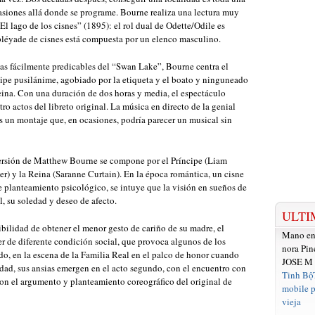
asiones allá donde se programe. Bourne realiza una lectura muy
El lago de los cisnes” (1895): el rol dual de Odette/Odile es
pléyade de cisnes está compuesta por un elenco masculino.
as fácilmente predicables del “Swan Lake”, Bourne centra el
cipe pusilánime, agobiado por la etiqueta y el boato y ninguneado
eina. Con una duración de dos horas y media, el espectáculo
ro actos del libreto original. La música en directo de la genial
 un montaje que, en ocasiones, podría parecer un musical sin
 versión de Matthew Bourne se compone por el Príncipe (Liam
er) y la Reina (Saranne Curtain). En la época romántica, un cisne
e planteamiento psicológico, se intuye que la visión en sueños de
al, su soledad y deseo de afecto.
ULTI
ibilidad de obtener el menor gesto de cariño de su madre, el
Mano e
r de diferente condición social, que provoca algunos de los
nora Pin
do, en la escena de la Familia Real en el palco de honor cuando
JOSE M
idad, sus ansias emergen en el acto segundo, con el encuentro con
Tinh Bộ
con el argumento y planteamiento coreográfico del original de
mobile p
vieja