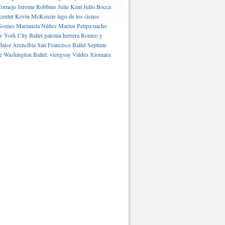
ornejo
Jerome Robbins
Julie Kent
Julio Bocca
center
Kevin McKenzie
lago de los cisnes
Gomes
Marianela Núñez
Marius Petipa
nacho
 York City Ballet
paloma herrera
Romeo y
daise Arencibia
San Francisco Ballet
Septime
e Washington Ballet.
viengsay Valdes
Xiomara