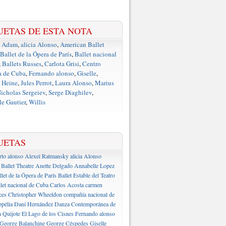
UETAS DE ESTA NOTA
e Adam
,
alicia Alonso
,
American Ballet
Ballet de la Ópera de París
,
Ballet nacional
,
Ballets Russes
,
Carlota Grisi
,
Centro
a de Cuba
,
Fernando alonso
,
Giselle
,
 Heine
,
Jules Perrot
,
Laura Alonso
,
Marius
icholas Sergeiev
,
Serge Diaghilev
,
e Gautier
,
Willis
UETAS
rto alonso
Alexei Ratmansky
alicia Alonso
Ballet Theatre
Anette Delgado
Annabelle Lopez
llet de la Ópera de París
Ballet Estable del Teatro
let nacional de Cuba
Carlos Acosta
carmen
ces
Christopher Wheeldon
compañía nacional de
pélia
Dani Hernández
Danza Contemporánea de
 Quijote
El Lago de los Cisnes
Fernando alonso
George Balanchine
George Céspedes
Giselle