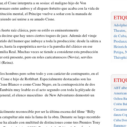
ar, el Cisne interpreta a su sosias: el maligno hijo de Von
ronazo entre ambos y el disparo fortuito que acaba con la vida de
titución mental, el Príncipe vuelve a soñar con la manada de
ETIQ
guiendo así unirse a su amado Cisne.
Adolph
uerte raíz clásica, pero su estilo es eminentemente
Theatre
,
 decirse que hay unos ciertos toques de jazz. Además del viraje
de Cuba
tido del humor que imbuye a toda la producción: desde la sátira a
Prodanz
, hasta la esperpéntica novia o la parodia del clásico en ese
Heinrich
milia Real. Muchas veces se tiende a considerar esta producción
Petipa
,
N
 está presente, pero en roles caricaturescos (Novia), serviles
Théophil
 (Reina).
n los hombres pero sobre todo y con carácter de contrapunto, en el
 Cisne e hijo de Rothbart. Especialmente destacadas son las
ETIQ
 Cisne Blanco o como Cisne Negro, en la contraposición de dos
ABT
albe
a. También muy loable es el acto segundo con toda la pléyade de
American 
 general, el elenco masculino de New Adventures demostró un
Ochoa
Ba
Colón
Bal
Cascanue
fácilmente reconocible por ser la última escena del filme “Billy
danza
Cop
 catapultar aún más la fama de la obra. Durante su largo recorrido
Cuba
Don
e ha alzado con multitud de distinciones como tres Premios Tony
flamenco