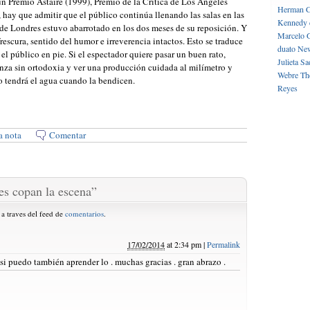
n Premio Astaire (1999), Premio de la Crítica de Los Ángeles
Herman C
, hay que admitir que el público continúa llenando las salas en las
Kennedy 
 de Londres estuvo abarrotado en los dos meses de su reposición. Y
Marcelo 
frescura, sentido del humor e irreverencia intactos. Esto se traduce
duato
New
l público en pie. Si el espectador quiere pasar un buen rato,
Julieta
Sa
danza sin ortodoxia y ver una producción cuidada al milímetro y
Webre
Th
go tendrá el agua cuando la bendicen.
Reyes
a nota
Comentar
les copan la escena
”
 a traves del feed de
comentarios
.
17/02/2014
at
2:34 pm
|
Permalink
 si puedo también aprender lo . muchas gracias . gran abrazo .