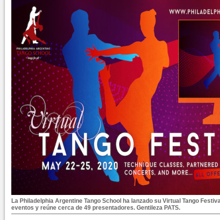
La Philadelphia Argentine Tango School ha lanzado su Virtual Tango Festiv
eventos y reúne cerca de 49 presentadores. Gentileza PATS.