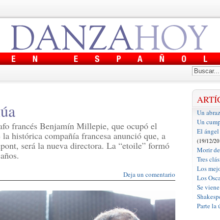
ARTÍ
núa
Un abraz
Un cumpl
afo francés Benjamín Millepie, que ocupó el
El ángel
 la histórica compañía francesa anunció que, a
(19/12/20
upont, será la nueva directora. La “etoile” formó
Morir d
 años.
Tres clá
Los mejo
Deja un comentario
Los Osca
Se viene
Shakespe
Parte la