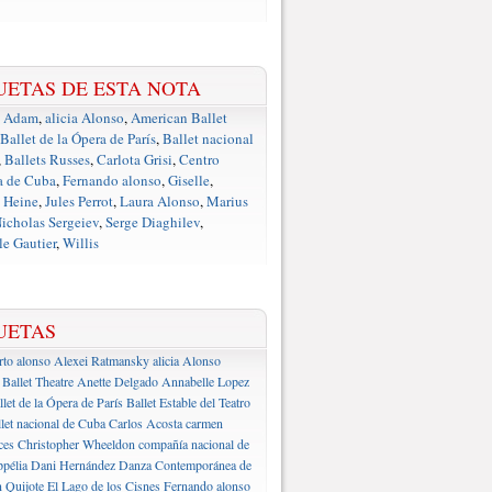
UETAS DE ESTA NOTA
e Adam
,
alicia Alonso
,
American Ballet
Ballet de la Ópera de París
,
Ballet nacional
,
Ballets Russes
,
Carlota Grisi
,
Centro
a de Cuba
,
Fernando alonso
,
Giselle
,
 Heine
,
Jules Perrot
,
Laura Alonso
,
Marius
icholas Sergeiev
,
Serge Diaghilev
,
e Gautier
,
Willis
UETAS
rto alonso
Alexei Ratmansky
alicia Alonso
Ballet Theatre
Anette Delgado
Annabelle Lopez
llet de la Ópera de París
Ballet Estable del Teatro
let nacional de Cuba
Carlos Acosta
carmen
ces
Christopher Wheeldon
compañía nacional de
pélia
Dani Hernández
Danza Contemporánea de
 Quijote
El Lago de los Cisnes
Fernando alonso