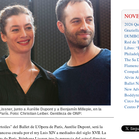
NOV
2026 Que
Graziell
DUMBO D
Red de T
Libro: “
Philadel
The Sa 
Flamenc
Compañí
Alvin A
Ballet N
New Adv
Boddytra
Circo J
Centro 
Lissner, junto a Aurélie Dupont y a Benjamín Millepie, en la
arís. Foto: Christian Leiber. Gentileza de ONP:
etoiles” del Ballet de L’Opera de París, Aurélie Dupont, será la
rancesa creada por el rey Luis XIV a mediados del siglo XVII. La
a de París, Stéphane Lissner, tras la renuncia del actual director,