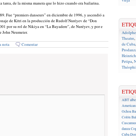
vieja
la tarea, de la misma manera que lo hizo cuando era bailarina.
989. Fue “premiers danseurs” en diciembre de 1996, y ascendió a
rsonaje de Kitri en la producción de Rudolf Nuréyev de “Don
ETIQ
001 por su rol de Nikiya en “La Bayadere”, de Nuréyev, y por e
de John Neumeier.
Adolph
Theatre
,
de Cuba
a nota
Comentar
Prodanz
Heinrich
Petipa
,
N
Théophil
ETIQ
ABT
albe
American 
Ochoa
Ba
Colón
Bal
Cascanue
danza
Cop
Cuba
Don