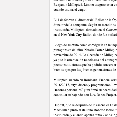
Benjamin Millepied. Lissner aseguró estar c
cuando asuma el cargo.
El 4 de febrero el director del Ballet de la 
director de la compañía. Según trascendidos, 
institución. Millepied, formado en el
Conserv
en el New York City Ballet, donde fue bailarí
Luego de su éxito como coreógrafo en la taqu
protagonista del film, Natalie Porter, Mille
noviembre de 2014. La elección de Millepied
ya que la orientación neoclásica del coreógra
pocas instituciones que ha podido conservar 
buenos ojos por las jóvenes generaciones de b
Millepied, nacido en Bordeaux, Francia, asis
2016/2017, cuyo diseño y programación lleva 
“razones personales” y reafirmó su necesidad
continuar trabajando con L.A. Dance Projec
Dupont, que se despidió de la escena el 18
MacMillan junto al italiano Roberto Bolle, fu
institución, y cuando apenas tenía 9 años ing