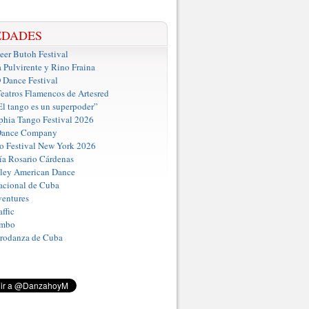
EDADES
er Butoh Festival
a Pulvirente y Rino Fraina
ance Festival
eatros Flamencos de Artesred
El tango es un superpoder”
phia Tango Festival 2026
Dance Company
o Festival New York 2026
a Rosario Cárdenas
iley American Dance
acional de Cuba
entures
ffic
umbo
Prodanza de Cuba