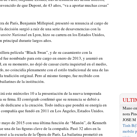
onvencido de que Dupont, de 43 años, “va a aportar muchas cosas”
Ópera de París, Benjamin Millepied, presentó su renuncia al cargo de
la decisión surgió a raíz de una serie de desavenencias con la
atoire National
en Lyon, hizo su carrera en los Estados Unidos,
n principal durante largos años.
illera película “Black Swan”, y de su casamiento con la
pied fue nombrado para este cargo en enero de 2013, y asumió en
, en su momento, no dejó de causar cierta inquietud en el medio,
fo, no coincidía plenamente con el estilo tradicional de una de las
la tradición original. Pero al mismo tiempo, fue recibido con
ailarines de la institución.
tirá este miércoles 10 a la presentación de la nueva temporada
ULTI
su firma. El coreógrafo confirmó que su renuncia se debió a
 de dedicarse a la creación. Todo indica que pondrá su energía en
Mano e
t, compañía que fundó en 2011 en Los Ángeles, Estados Unidos.
nora Pin
JOSE M
 de mayo de 2015 con una última función de “Manón”, de Kenneth
Tinh Bộ
e una de las figuras clave de la compañía. Pasó 32 años en la
mobile p
resó a la escuela de la Ópera de París. La bailarina prometió en