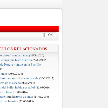
OK
CULOS RELACIONADOS
o virtual con la danza
(10/09/2020)
eaños que hace historia
(22/05/2015)
 de Nureyev sigue en la Bastille
12)
e amor
(20/02/2023)
sicos para recordar a un grande
(30/05/2017)
res de la escena
(02/06/2016)
r del ballet hablan español
(25/05/2016)
 con todo
(07/02/2016)
are: otra historia de amor
(11/01/2016)
 última heroína
(22/06/2015)