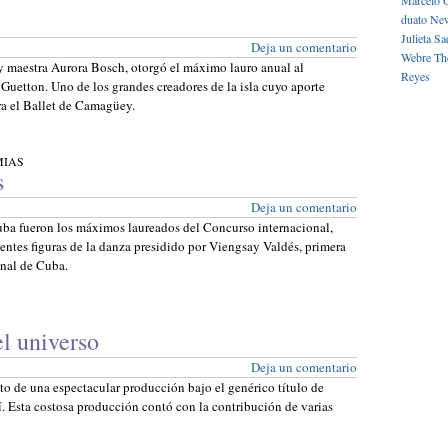
Marcelo 
duato
New
Julieta
Sa
Deja un comentario
Webre
Th
 y maestra Aurora Bosch, otorgó el máximo lauro anual al
Reyes
uetton. Uno de los grandes creadores de la isla cuyo aporte
ra el Ballet de Camagüey.
MIAS
s
Deja un comentario
ba fueron los máximos laureados del Concurso internacional,
nentes figuras de la danza presidido por Viengsay Valdés, primera
onal de Cuba.
l universo
Deja un comentario
o de una espectacular producción bajo el genérico título de
. Esta costosa producción contó con la contribución de varias