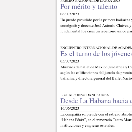
PREMIO NACIONAL DE DANZA 2023
Por mérito y talento
06/07/2023
Un jurado presidido por la primera bailarina
coreógrafo y docente José Antonio Chávez y G
fundamental fue crear un repertorio único pa
ENCUENTRO INTERNACIONAL DE ACADE
Es el turno de los jóvene
05/07/2023
Alumnos de ballet de México, Sudáfrica y Cu
según las calificaciones del jurado de promi
bailarina y directora general del Ballet Naci
LIZT ALFONSO DANCE CUBA
Desde La Habana hacia e
16/06/2023
La compañía sorprende con el estreno absolut
“Habana Fénix”, en el remozado Teatro Martí
instituciones y empresas estatales.