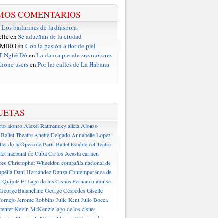
MOS COMENTARIOS
n
Los bailarines de la diáspora
elle en
Se adueñan de la ciudad
 MIRO en
Con la pasión a flor de piel
T Nghệ Đỏ
en
La danza prende sus motores
hone users
en
Por las calles de La Habana
UETAS
rto alonso
Alexei Ratmansky
alicia Alonso
Ballet Theatre
Anette Delgado
Annabelle Lopez
llet de la Ópera de París
Ballet Estable del Teatro
let nacional de Cuba
Carlos Acosta
carmen
ces
Christopher Wheeldon
compañía nacional de
pélia
Dani Hernández
Danza Contemporánea de
 Quijote
El Lago de los Cisnes
Fernando alonso
George Balanchine
George Céspedes
Giselle
ornejo
Jerome Robbins
Julie Kent
Julio Bocca
center
Kevin McKenzie
lago de los cisnes