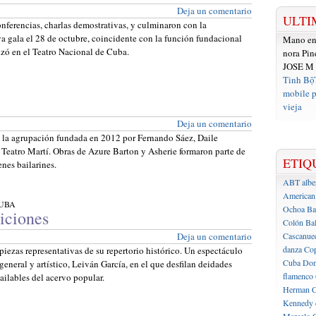
Deja un comentario
ULTI
nferencias, charlas demostrativas, y culminaron con la
va gala el 28 de octubre, coincidente con la función fundacional
Mano e
lizó en el Teatro Nacional de Cuba.
nora Pin
JOSE M
Tinh Bộ
mobile p
vieja
Deja un comentario
, la agrupación fundada en 2012 por Fernando Sáez, Daile
 Teatro Martí. Obras de Azure Barton y Asherie formaron parte de
ETIQ
nes bailarines.
ABT
albe
American 
UBA
Ochoa
Ba
diciones
Colón
Bal
Deja un comentario
Cascanue
danza
Cop
iezas representativas de su repertorio histórico. Un espectáculo
Cuba
Don
eneral y artístico, Leiván García, en el que desfilan deidades
flamenco
ilables del acervo popular.
Herman C
Kennedy 