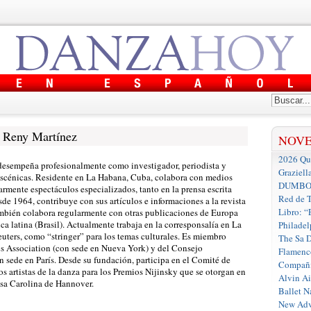
Reny Martínez
NOV
2026 Que
Graziell
DUMBO D
Red de T
Libro: “
Philadel
The Sa 
Flamenc
Compañí
Alvin A
Ballet N
New Adv