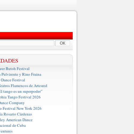
OK
EDADES
er Butoh Festival
a Pulvirente y Rino Fraina
ance Festival
eatros Flamencos de Artesred
El tango es un superpoder”
phia Tango Festival 2026
Dance Company
o Festival New York 2026
a Rosario Cárdenas
iley American Dance
acional de Cuba
entures