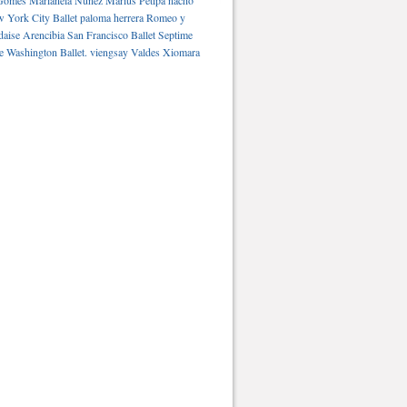
Gomes
Marianela Núñez
Marius Petipa
nacho
 York City Ballet
paloma herrera
Romeo y
daise Arencibia
San Francisco Ballet
Septime
e Washington Ballet.
viengsay Valdes
Xiomara