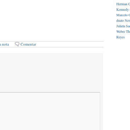
Herman C
Kennedy 
Marcelo 
duato
New
Julieta
Sa
Webre
Th
Reyes
a nota
Comentar