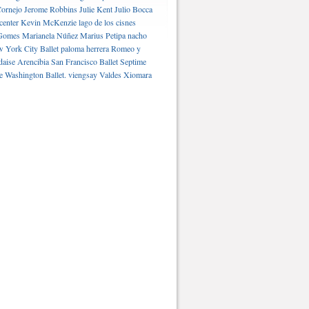
ornejo
Jerome Robbins
Julie Kent
Julio Bocca
center
Kevin McKenzie
lago de los cisnes
Gomes
Marianela Núñez
Marius Petipa
nacho
 York City Ballet
paloma herrera
Romeo y
daise Arencibia
San Francisco Ballet
Septime
e Washington Ballet.
viengsay Valdes
Xiomara