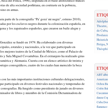
 beca del Fonca, 1996), inspirada en el baile aristocrático francés
estas de alta sociedad porfiriana, en contraste en la pobreza,
esino en armas.
ETIQ
era parte de la coreografía “Pa’ goza’ mi negra”, estreno 2010),
Adolph
tadas por los esclavos negros durante la colonización española, en
Theatre
,
gena y los zapateados españoles, que crearon un baile alegre y
de Cuba
Prodanz
Heinrich
 González se fundó en 1979. Ha colaborado con diversas
Petipa
,
N
cipales, estatales y nacionales, a la vez que participado en
Théophil
 los mejores teatros de la Ciudad de México, como el Palacio de
ris y Sala Miguel Covarrubias. En el extranjero ha realizado giras
teamérica y Alemania. Cuenta con un elenco artístico de treinta y
ontajes coreográficos, cuatro de los cuales han merecido la beca
ETIQ
ABT
albe
 con las más importantes instituciones culturales delegacionales,
American 
 que participado en diversos festivales nacionales y temporadas de
Ochoa
Ba
 coreografías. Ha fungido como presidente de jurado en diversos
Colón
Bal
aminador de libros y miembro de la Comisión Dictaminadora de
Cascanue
danza
Cop
Cuba
Don
flamenco