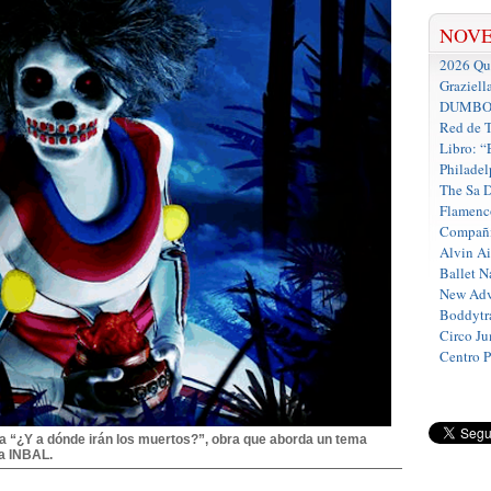
NOV
2026 Que
Graziell
DUMBO D
Red de T
Libro: “
Philadel
The Sa 
Flamenc
Compañí
Alvin A
Ballet N
New Adv
Boddytra
Circo J
Centro 
na “¿Y a dónde irán los muertos?”, obra que aborda un tema
za INBAL.