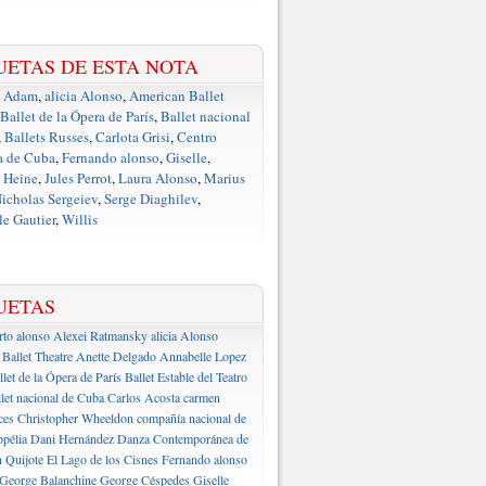
UETAS DE ESTA NOTA
e Adam
,
alicia Alonso
,
American Ballet
Ballet de la Ópera de París
,
Ballet nacional
,
Ballets Russes
,
Carlota Grisi
,
Centro
a de Cuba
,
Fernando alonso
,
Giselle
,
 Heine
,
Jules Perrot
,
Laura Alonso
,
Marius
icholas Sergeiev
,
Serge Diaghilev
,
e Gautier
,
Willis
UETAS
rto alonso
Alexei Ratmansky
alicia Alonso
Ballet Theatre
Anette Delgado
Annabelle Lopez
llet de la Ópera de París
Ballet Estable del Teatro
let nacional de Cuba
Carlos Acosta
carmen
ces
Christopher Wheeldon
compañía nacional de
pélia
Dani Hernández
Danza Contemporánea de
 Quijote
El Lago de los Cisnes
Fernando alonso
George Balanchine
George Céspedes
Giselle