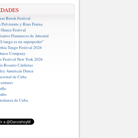
EDADES
er Butoh Festival
a Pulvirente y Rino Fraina
ance Festival
eatros Flamencos de Artesred
El tango es un superpoder”
phia Tango Festival 2026
Dance Company
o Festival New York 2026
a Rosario Cárdenas
iley American Dance
acional de Cuba
entures
ffic
umbo
Prodanza de Cuba