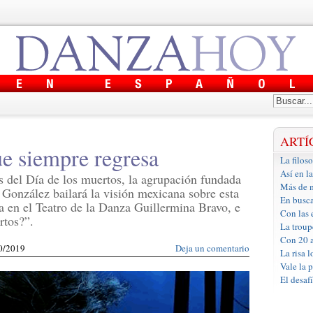
ARTÍ
e siempre regresa
La filoso
Así en l
s del Día de los muertos, la agrupación fundada
Más de m
 González bailará la visión mexicana sobre esta
En busca
a en el Teatro de la Danza Guillermina Bravo, e
Con las 
rtos?”.
La troup
Con 20 a
10/2019
Deja un comentario
La risa 
Vale la 
El desaf