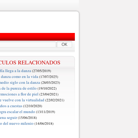
OK
CULOS RELACIONADOS
fía llega a la danza
(27/05/2019)
a danza como en la vida
(17/07/2025)
edio siglo con la danza
(28/03/2023)
 de la pureza de estilo
(19/10/2022)
emociones a flor de piel
(23/04/2021)
e vuelve con la virtualidad
(22/02/2021)
ños a cuestas
(12/10/2020)
logra escalar el mundo
(13/11/2019)
pena seguir
(15/06/2018)
ío del nuevo milenio
(14/06/2018)