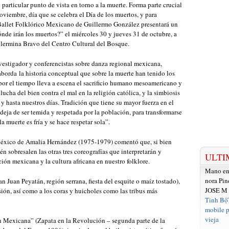
articular punto de vista en torno a la muerte. Forma parte crucial
noviembre, día que se celebra el Día de los muertos, y para
el Ballet Folklórico Mexicano de Guillermo González presentará un
nde irán los muertos?” el miércoles 30 y jueves 31 de octubre, a
illermina Bravo del Centro Cultural del Bosque.
nvestigador y conferencistas sobre danza regional mexicana,
borda la historia conceptual que sobre la muerte han tenido los
por el tiempo lleva a escena el sacrificio humano mesoamericano y
 lucha del bien contra el mal en la religión católica, y la simbiosis
y hasta nuestros días. Tradición que tiene su mayor fuerza en el
 deja de ser temida y respetada por la población, para transformarse
a muerte es fría y se hace respetar sola”.
 México de Amalia Hernández (1975-1979) comentó que, si bien
én sobresalen las otras tres coreografías que interpretarán y
ULTI
ción mexicana y la cultura africana en nuestro folklore.
Mano e
nora Pin
n Juan Peyatán, región serrana, fiesta del esquite o maíz tostado),
JOSE M
ión, así como a los coras y huicholes como las tribus más
Tinh Bộ
mobile p
vieja
n Mexicana” (Zapata en la Revolución – segunda parte de la