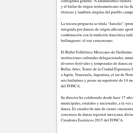
coreografía general “A zarandearnos tiranita”,
y el bailar de origen norteamericano en las fi
tristezas y también alegrías del pueblo camp
La tercera propuesta se titula “Jarocho” (prim
integrada por danzas de origen africano apor
combinación con la tradición dancística indí
bullanguero: el son veracruzano.
El Ballet Folklórico Mexicano de Guillermo
instituciones culturales delegacionales, muni
diversos festivales y temporadas de danza en
Bellas Artes, Teatro de la Ciudad Esperanza I
a Japón, Venezuela, Argentina, el sur de Nor
seis bailarines y posee un repertorio de 14 m
del FONCA.
Su director ha colaborado desde hace 37 años
municipales, estatales y nacionales, a la vez
danza. Es creador de más de ciento cincuenta
concursos de danza regional mexicana, dict
Creadores Escénicos 2015 del FONCA.