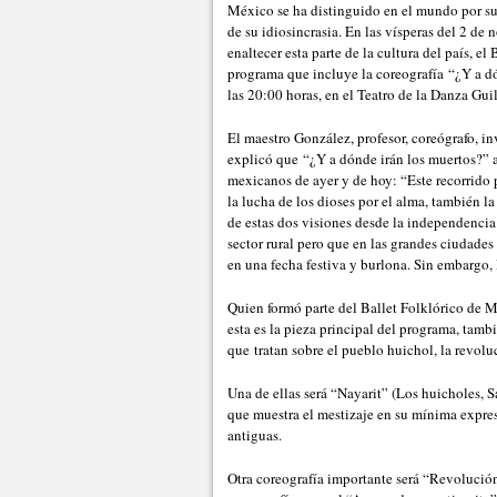
México se ha distinguido en el mundo por su p
de su idiosincrasia. En las vísperas del 2 de 
enaltecer esta parte de la cultura del país, 
programa que incluye la coreografía “¿Y a dó
las 20:00 horas, en el Teatro de la Danza Gu
El maestro González, profesor, coreógrafo, i
explicó que “¿Y a dónde irán los muertos?” a
mexicanos de ayer y de hoy: “Este recorrido 
la lucha de los dioses por el alma, también la
de estas dos visiones desde la independencia 
sector rural pero que en las grandes ciudades
en una fecha festiva y burlona. Sin embargo, l
Quien formó parte del Ballet Folklórico de
esta es la pieza principal del programa, tambi
que tratan sobre el pueblo huichol, la revolu
Una de ellas será “Nayarit” (Los huicholes, Sa
que muestra el mestizaje en su mínima expres
antiguas.
Otra coreografía importante será “Revolució