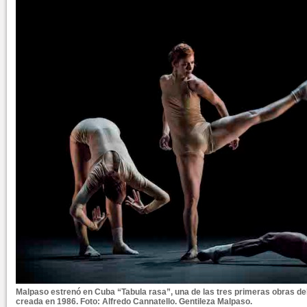
Malpaso estrenó en Cuba “Tabula rasa”, una de las tres primeras obras de
creada en 1986. Foto: Alfredo Cannatello. Gentileza Malpaso.