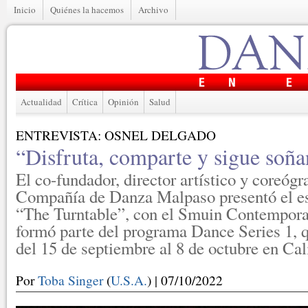
Inicio
Quiénes la hacemos
Archivo
Actualidad
Crítica
Opinión
Salud
ENTREVISTA: OSNEL DELGADO
“Disfruta, comparte y sigue soñ
El co-fundador, director artístico y coreógr
Compañía de Danza Malpaso presentó el es
“The Turntable”, con el Smuin Contemporar
formó parte del programa Dance Series 1, 
del 15 de septiembre al 8 de octubre en Cal
Por
Toba Singer
(
U.S.A.
) | 07/10/2022