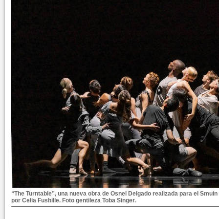
“The Turntable”, una nueva obra de Osnel Delgado realizada para el Smuin 
por Celia Fushille. Foto gentileza Toba Singer.