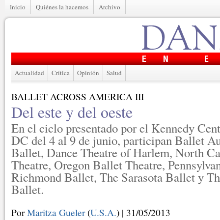
Inicio
Quiénes la hacemos
Archivo
Actualidad
Crítica
Opinión
Salud
BALLET ACROSS AMERICA III
Del este y del oeste
En el ciclo presentado por el Kennedy Cen
DC del 4 al 9 de junio, participan Ballet A
Ballet, Dance Theatre of Harlem, North C
Theatre, Oregon Ballet Theatre, Pennsylvan
Richmond Ballet, The Sarasota Ballet y T
Ballet.
Por
Maritza Gueler
(
U.S.A.
) | 31/05/2013