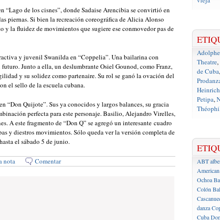
vieja
en “Lago de los cisnes”, donde Sadaise Arencibia se convirtió en
das piernas. Si bien la recreación coreográfica de Alicia Alonso
nto y la fluidez de movimientos que sugiere ese conmovedor pas de
ETIQ
Adolph
tractiva y juvenil Swanilda en “Coppelia”. Una bailarina con
Theatre
,
l futuro. Junto a ella, un deslumbrante Osiel Gounod, como Franz,
de Cuba
agilidad y su solidez como partenaire. Su rol se ganó la ovación del
Prodanz
on el sello de la escuela cubana.
Heinrich
Petipa
,
N
 en “Don Quijote”. Sus ya conocidos y largos balances, su gracia
Théophil
mbinación perfecta para este personaje. Basilio, Alejandro Virelles,
ones. A este fragmento de “Don Q” se agregó un interesante cuadro
apas y diestros movimientos. Sólo queda ver la versión completa de
hasta el sábado 5 de junio.
ETIQ
a nota
Comentar
ABT
albe
American 
Ochoa
Ba
Colón
Bal
Cascanue
danza
Cop
Cuba
Don