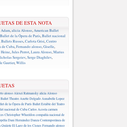
UETAS DE ESTA NOTA
e Adam
,
alicia Alonso
,
American Ballet
Ballet de la Ópera de París
,
Ballet nacional
,
Ballets Russes
,
Carlota Grisi
,
Centro
a de Cuba
,
Fernando alonso
,
Giselle
,
 Heine
,
Jules Perrot
,
Laura Alonso
,
Marius
icholas Sergeiev
,
Serge Diaghilev
,
e Gautier
,
Willis
UETAS
rto alonso
Alexei Ratmansky
alicia Alonso
Ballet Theatre
Anette Delgado
Annabelle Lopez
llet de la Ópera de París
Ballet Estable del Teatro
let nacional de Cuba
Carlos Acosta
carmen
ces
Christopher Wheeldon
compañía nacional de
pélia
Dani Hernández
Danza Contemporánea de
 Quijote
El Lago de los Cisnes
Fernando alonso