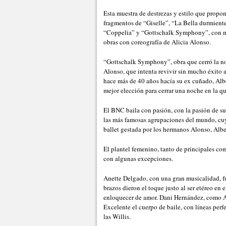
Esta muestra de destrezas y estilo que prop
fragmentos de “Giselle”, “La Bella durmient
“Coppelia” y “Gottschalk Symphony”, con mú
obras con coreografía de Alicia Alonso.
“Gottschalk Symphony”, obra que cerró la no
Alonso, que intenta revivir sin mucho éxito 
hace más de 40 años hacía su ex cuñado, Albe
mejor elección para cerrar una noche en la qu
El BNC baila con pasión, con la pasión de su
las más famosas agrupaciones del mundo, cuya
ballet gestada por los hermanos Alonso, Alber
El plantel femenino, tanto de principales co
con algunas excepciones.
Anette Delgado, con una gran musicalidad, fu
brazos dieron el toque justo al ser etéreo en 
enloquecer de amor. Dani Hernández, como Alb
Excelente el cuerpo de baile, con líneas perf
las Willis.