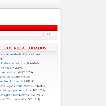
OK
CULOS RELACIONADOS
 el centenario de Alicia Alonso
20)
 la diva de la danza
(18/01/2016)
 65 años
(23/08/2013)
 internacional
(01/05/2023)
or el ballet
(07/05/2021)
con los clásicos
(16/03/2011)
icos llegan a Abu Dhabi
(24/11/2022)
es tiempo para recordar
(14/02/2020)
icos que hacen historia
(10/11/2017)
table “Cascanueces”
(10/02/2017)