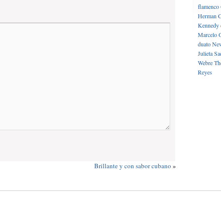
flamenco
Herman C
Kennedy 
Marcelo 
duato
New
Julieta
Sa
Webre
Th
Reyes
Brillante y con sabor cubano
»