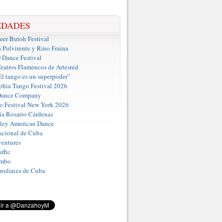
EDADES
er Butoh Festival
a Pulvirente y Rino Fraina
ance Festival
eatros Flamencos de Artesred
El tango es un superpoder”
phia Tango Festival 2026
Dance Company
o Festival New York 2026
a Rosario Cárdenas
iley American Dance
acional de Cuba
entures
ffic
umbo
Prodanza de Cuba