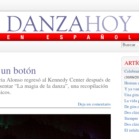
ARTÍ
 un botón
Celebran
(30/08/20
ia Alonso regresó al Kennedy Center después de
Honran a
esentar “La magia de la danza”, una recopilación
Y ya van
icos.
Una gira
La vida p
Deja un comentario
De gira 
Dos clás
Siempre 
Dos clás
El infal