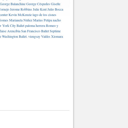
George Balanchine
George Céspedes
Giselle
ornejo
Jerome Robbins
Julie Kent
Julio Bocca
center
Kevin McKenzie
lago de los cisnes
Gomes
Marianela Núñez
Marius Petipa
nacho
 York City Ballet
paloma herrera
Romeo y
daise Arencibia
San Francisco Ballet
Septime
e Washington Ballet.
viengsay Valdes
Xiomara