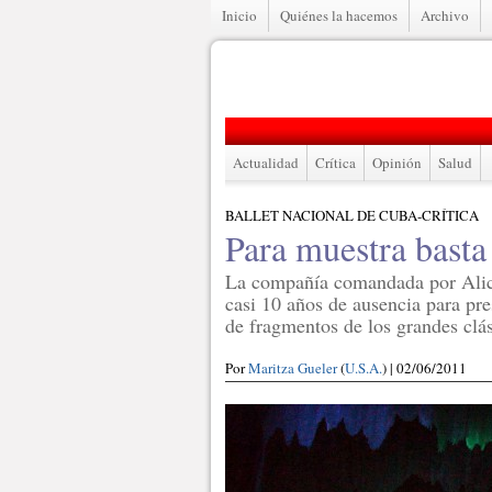
Inicio
Quiénes la hacemos
Archivo
Actualidad
Crítica
Opinión
Salud
BALLET NACIONAL DE CUBA-CRÍTICA
Para muestra basta
La compañía comandada por Alic
casi 10 años de ausencia para pr
de fragmentos de los grandes clás
Por
Maritza Gueler
(
U.S.A.
) | 02/06/2011