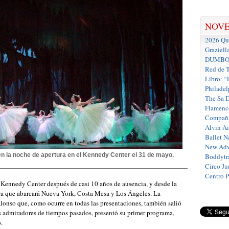
NOV
2026 Que
Graziell
DUMBO D
Red de T
Libro: “
Philadel
The Sa 
Flamenc
Compañí
Alvin A
Ballet N
New Adv
n la noche de apertura en el Kennedy Center el 31 de mayo.
Boddytra
Circo J
Centro 
 Kennedy Center después de casi 10 años de ausencia, y desde la
ra que abarcará Nueva York, Costa Mesa y Los Ángeles. La
Alonso que, como ocurre en todas las presentaciones, también salió
us admiradores de tiempos pasados, presentó su primer programa,
.