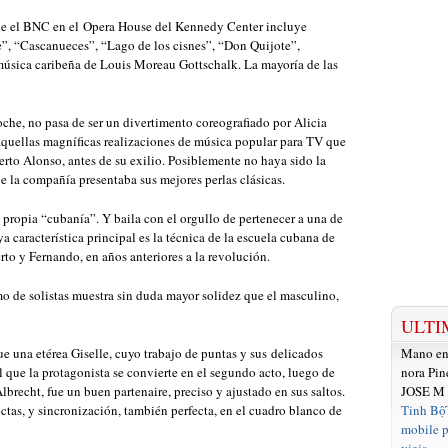
one el BNC en el Opera House del Kennedy Center incluye
e”, “Cascanueces”, “Lago de los cisnes”, “Don Quijote”,
sica caribeña de Louis Moreau Gottschalk. La mayoría de las
che, no pasa de ser un divertimento coreografiado por Alicia
aquellas magníficas realizaciones de música popular para TV que
rto Alonso, antes de su exilio. Posiblemente no haya sido la
e la compañía presentaba sus mejores perlas clásicas.
 propia “cubanía”. Y baila con el orgullo de pertenecer a una de
 característica principal es la técnica de la escuela cubana de
to y Fernando, en años anteriores a la revolución.
mo de solistas muestra sin duda mayor solidez que el masculino,
ULTI
e una etérea Giselle, cuyo trabajo de puntas y sus delicados
Mano e
el que la protagonista se convierte en el segundo acto, luego de
nora Pin
recht, fue un buen partenaire, preciso y ajustado en sus saltos.
JOSE M
ectas, y sincronización, también perfecta, en el cuadro blanco de
Tinh Bộ
mobile p