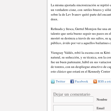
La misma ajustada sincronización se repitió 
un verdadero cisne, con sutiles brazos y sóli
sobre la de Lev Ivanov quitó parte del enca
deux.
Refinada y fresca, Grettel Morejon fue una a
talento que sería bueno seguir sus pasos en e
mostró su destreza a través de sus saltos, su 
público, ávido por ver a aquellos bailarines c
Viengsay Valdés, robó la escena con su Kitri
natural, su seducción, y su técnica, son la co
fue un buen partenaire, hábil en sus variaci
de toreros, con un despliegue atractivo de c
este clásico que estará en el Kennedy Center 
Twitter
Facebook
RSS a est
Dejar un comentario
Nombre
Email