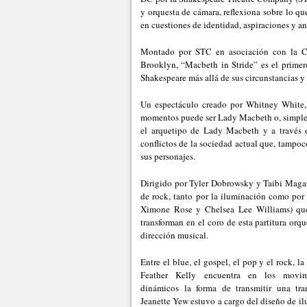
y orquesta de cámara, reflexiona sobre lo qu
en cuestiones de identidad, aspiraciones y an
Montado por STC en asociación con la C
Brooklyn, “Macbeth in Stride” es el primer
Shakespeare más allá de sus circunstancias y t
Un espectáculo creado por Whitney White,
momentos puede ser Lady Macbeth o, simplem
el arquetipo de Lady Macbeth y a través 
conflictos de la sociedad actual que, tampoc
sus personajes.
Dirigido por Tyler Dobrowsky y Taibi Magar, 
de rock, tanto por la iluminación como por l
Ximone Rose y Chelsea Lee Williams) que
transforman en el coro de esta partitura or
dirección musical.
Entre el blue, el gospel, el pop y el rock, l
Feather Kelly encuentra en los movim
dinámicos la forma de transmitir una tr
Jeanette Yew estuvo a cargo del diseño de i