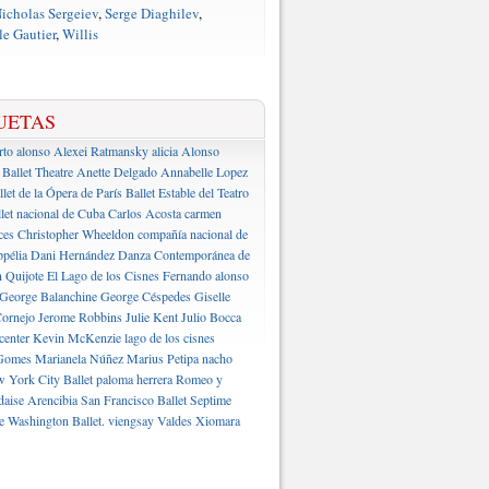
icholas Sergeiev
,
Serge Diaghilev
,
e Gautier
,
Willis
UETAS
rto alonso
Alexei Ratmansky
alicia Alonso
Ballet Theatre
Anette Delgado
Annabelle Lopez
llet de la Ópera de París
Ballet Estable del Teatro
let nacional de Cuba
Carlos Acosta
carmen
ces
Christopher Wheeldon
compañía nacional de
pélia
Dani Hernández
Danza Contemporánea de
 Quijote
El Lago de los Cisnes
Fernando alonso
George Balanchine
George Céspedes
Giselle
ornejo
Jerome Robbins
Julie Kent
Julio Bocca
center
Kevin McKenzie
lago de los cisnes
Gomes
Marianela Núñez
Marius Petipa
nacho
 York City Ballet
paloma herrera
Romeo y
daise Arencibia
San Francisco Ballet
Septime
e Washington Ballet.
viengsay Valdes
Xiomara