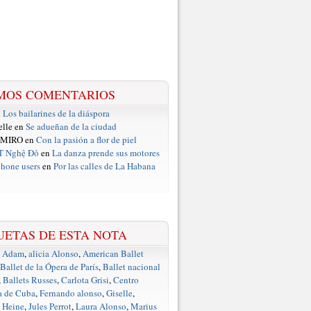
MOS COMENTARIOS
n
Los bailarines de la diáspora
elle en
Se adueñan de la ciudad
 MIRO en
Con la pasión a flor de piel
T Nghệ Đỏ
en
La danza prende sus motores
hone users
en
Por las calles de La Habana
UETAS DE ESTA NOTA
e Adam
,
alicia Alonso
,
American Ballet
Ballet de la Ópera de París
,
Ballet nacional
,
Ballets Russes
,
Carlota Grisi
,
Centro
a de Cuba
,
Fernando alonso
,
Giselle
,
 Heine
,
Jules Perrot
,
Laura Alonso
,
Marius