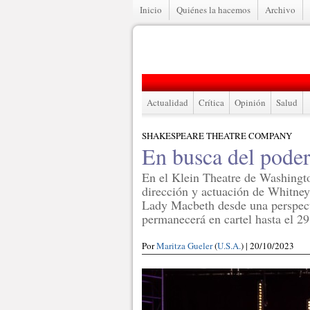
Inicio
Quiénes la hacemos
Archivo
Actualidad
Crítica
Opinión
Salud
SHAKESPEARE THEATRE COMPANY
En busca del pode
En el Klein Theatre de Washingt
dirección y actuación de Whitney
Lady Macbeth desde una perspec
permanecerá en cartel hasta el 29
Por
Maritza Gueler
(
U.S.A.
) | 20/10/2023