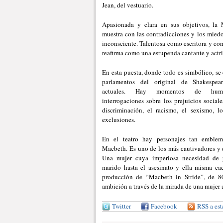
Jean, del vestuario.
Apasionada y clara en sus objetivos, la
muestra con las contradicciones y los miedo
inconsciente. Talentosa como escritora y com
reafirma como una estupenda cantante y actri
En esta puesta, donde todo es simbólico, se 
parlamentos del original de Shakespear
actuales. Hay momentos de humor 
interrogaciones sobre los prejuicios sociales
discriminación, el racismo, el sexismo, lo
exclusiones.
En el teatro hay personajes tan emble
Macbeth. Es uno de los más cautivadores y d
Una mujer cuya imperiosa necesidad de 
marido hasta el asesinato y ella misma cae
producción de “Macbeth in Stride”, de 80
ambición a través de la mirada de una mujer 
Twitter
Facebook
RSS a est