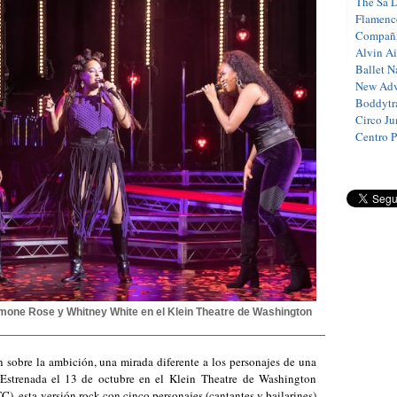
The Sa 
Flamenc
Compañí
Alvin A
Ballet N
New Adv
Boddytra
Circo J
Centro 
imone Rose y Whitney White en el Klein Theatre de Washington
n sobre la ambición, una mirada diferente a los personajes de una
l. Estrenada el 13 de octubre en el Klein Theatre de Washington
, esta versión rock con cinco personajes (cantantes y bailarines)