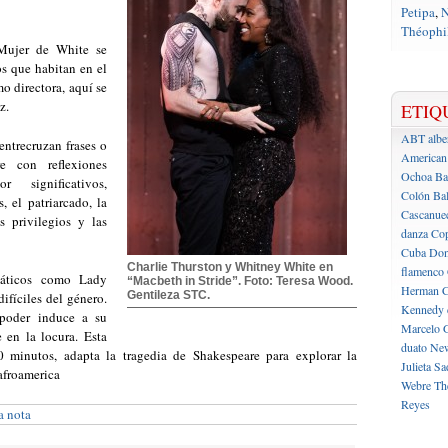
Petipa
,
N
Théophil
 Mujer de White se
s que habitan en el
o directora, aquí se
z.
ETIQ
ABT
albe
entrecruzan frases o
American 
e con reflexiones
Ochoa
Ba
significativos,
Colón
Bal
, el patriarcado, la
Cascanue
s privilegios y las
danza
Cop
Cuba
Don
Charlie Thurston y Whitney White en
flamenco
máticos como Lady
“Macbeth in Stride”. Foto: Teresa Wood.
Herman C
Gentileza STC.
ifíciles del género.
Kennedy 
poder induce a su
Marcelo 
 en la locura. Esta
duato
New
 minutos, adapta la tragedia de Shakespeare para explorar la
Julieta
Sa
afroamerica
Webre
Th
Reyes
a nota