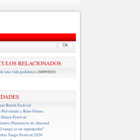
OK
CULOS RELACIONADOS
de una vida polémica
(20/09/2023)
EDADES
er Butoh Festival
a Pulvirente y Rino Fraina
ance Festival
eatros Flamencos de Artesred
El tango es un superpoder”
phia Tango Festival 2026