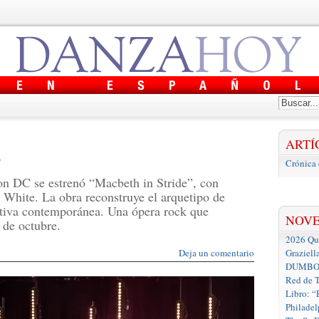
ARTÍ
r
Crónica 
on DC se estrenó “Macbeth in Stride”, con
 White. La obra reconstruye el arquetipo de
tiva contemporánea. Una ópera rock que
NOV
 de octubre.
2026 Que
Deja un comentario
Graziell
DUMBO D
Red de T
Libro: “
Philadel