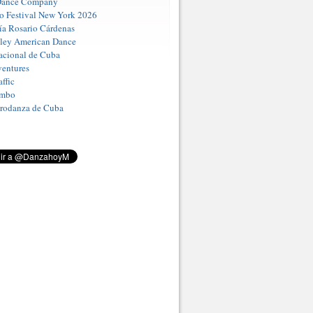
Dance Company
o Festival New York 2026
a Rosario Cárdenas
iley American Dance
acional de Cuba
entures
ffic
umbo
Prodanza de Cuba