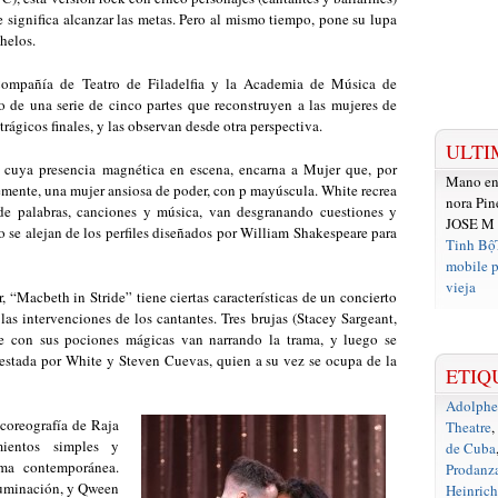
e significa alcanzar las metas. Pero al mismo tiempo, pone su lupa
helos.
ompañía de Teatro de Filadelfia y la Academia de Música de
o de una serie de cinco partes que reconstruyen a las mujeres de
rágicos finales, y las observan desde otra perspectiva.
ULTI
 cuya presencia magnética en escena, encarna a Mujer que, por
Mano e
ente, una mujer ansiosa de poder, con p mayúscula. White recrea
nora Pin
de palabras, canciones y música, van desgranando cuestiones y
JOSE M
o se alejan de los perfiles diseñados por William Shakespeare para
Tinh Bộ
mobile p
vieja
“Macbeth in Stride” tiene ciertas características de un concierto
as intervenciones de los cantantes. Tres brujas (Stacey Sargeant,
 con sus pociones mágicas van narrando la trama, y luego se
questada por White y Steven Cuevas, quien a su vez se ocupa de la
ETIQ
Adolph
a coreografía de Raja
Theatre
,
ientos simples y
de Cuba
ama contemporánea.
Prodanz
luminación, y Qween
Heinrich