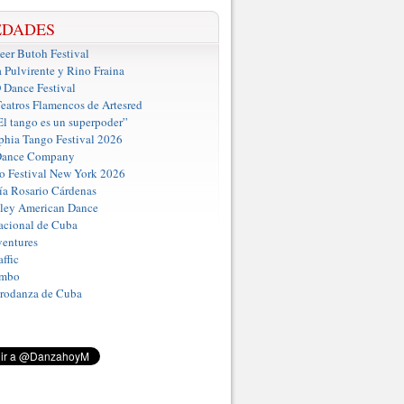
EDADES
er Butoh Festival
a Pulvirente y Rino Fraina
ance Festival
eatros Flamencos de Artesred
El tango es un superpoder”
phia Tango Festival 2026
Dance Company
o Festival New York 2026
a Rosario Cárdenas
iley American Dance
acional de Cuba
entures
ffic
umbo
Prodanza de Cuba