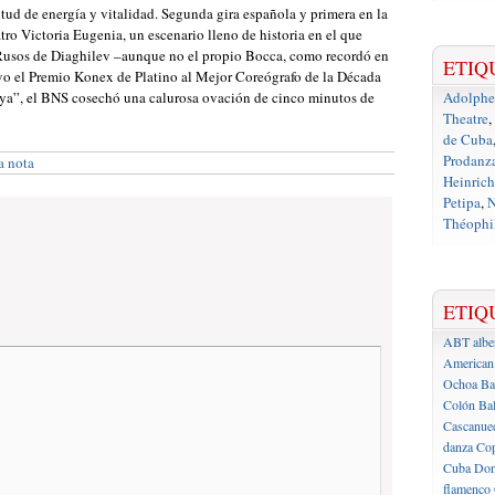
tud de energía y vitalidad. Segunda gira española y primera en la
tro Victoria Eugenia, un escenario lleno de historia en el que
 Rusos de Diaghilev –aunque no el propio Bocca, como recordó en
ETIQ
uvo el Premio Konex de Platino al Mejor Coreógrafo de la Década
luya”, el BNS cosechó una calurosa ovación de cinco minutos de
Adolph
Theatre
,
de Cuba
Prodanz
a nota
Heinrich
Petipa
,
N
Théophil
ETIQ
ABT
albe
American 
Ochoa
Ba
Colón
Bal
Cascanue
danza
Cop
Cuba
Don
flamenco