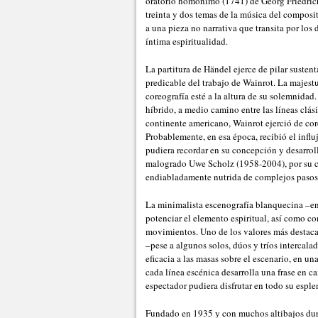
oratorio homónimo (1741) de Georg Friedric
treinta y dos temas de la música del composit
a una pieza no narrativa que transita por los 
íntima espiritualidad.
La partitura de Händel ejerce de pilar sustent
predicable del trabajo de Wainrot. La majest
coreografía esté a la altura de su solemnidad
híbrido, a medio camino entre las líneas clás
continente americano, Wainrot ejerció de co
Probablemente, en esa época, recibió el influ
pudiera recordar en su concepción y desarrol
malogrado Uwe Scholz (1958-2004), por su ca
endiabladamente nutrida de complejos pasos
La minimalista escenografía blanquecina –en
potenciar el elemento espiritual, así como co
movimientos. Uno de los valores más destacad
–pese a algunos solos, dúos y tríos intercal
eficacia a las masas sobre el escenario, en un
cada línea escénica desarrolla una frase en 
espectador pudiera disfrutar en todo su espl
Fundado en 1935 y con muchos altibajos duran