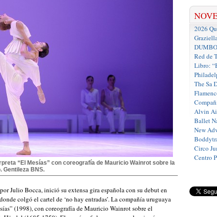
NOV
2026 Que
Graziell
DUMBO D
Red de T
Libro: “
Philadel
The Sa 
Flamenc
Compañí
Alvin A
Ballet N
New Adv
Boddytra
Circo J
Centro 
erpreta “El Mesías” con coreografía de Mauricio Wainrot sobre la
o. Gentileza BNS.
por Julio Bocca, inició su extensa gira española con su debut en
 donde colgó el cartel de ‘no hay entradas’. La compañía uruguaya
sías” (1998), con coreografía de Mauricio Wainrot sobre el