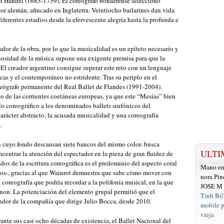
h Händel (1685-1759). El coreógrafo bonaerense seleccionó
or alemán, afincado en Inglaterra. Veintiocho bailarines dan vida
diferentes estadios desde la efervescente alegría hasta la profunda e
ador de la obra, por lo que la musicalidad es un epíteto necesario y
uosidad de la música supone una exigente premisa para que la
. El creador argentino consigue superar este reto con un lenguaje
icas y el contemporáneo no estridente. Tras su periplo en el
reógrafo permanente del Real Ballet de Flandes (1991-2004).
jo de las corrientes coetáneas europeas, ya que este “Mesías” bien
lo coreográfico a los denominados ballets sinfónicos del
rácter abstracto, la acusada musicalidad y una coreografía
.
 cuyo fondo descansan siete bancos del mismo color- busca
ULTI
ncentrar la atención del espectador en la pieza de gran fluidez de
os de la escritura coreográfica es el predominio del aspecto coral
Mano e
ados-, gracias al que Wainrot demuestra que sabe cómo mover con
nora Pin
a coreografía que podría recordar a la polifonía musical, en la que
JOSE M
canon. La potenciación del elemento grupal permitió que el
Tinh Bộ
endor de la compañía que dirige Julio Bocca, desde 2010.
mobile p
vieja
te sus casi ocho décadas de existencia, el Ballet Nacional del