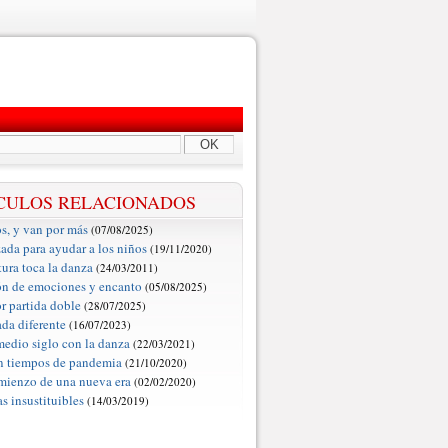
OK
CULOS RELACIONADOS
s, y van por más
(07/08/2025)
ada para ayudar a los niños
(19/11/2020)
tura toca la danza
(24/03/2011)
ón de emociones y encanto
(05/08/2025)
or partida doble
(28/07/2025)
da diferente
(16/07/2023)
edio siglo con la danza
(22/03/2021)
n tiempos de pandemia
(21/10/2020)
mienzo de una nueva era
(02/02/2020)
s insustituibles
(14/03/2019)