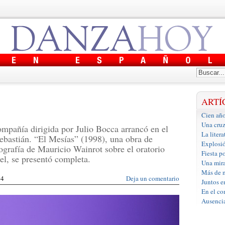
ARTÍ
Cien año
Una cruz
ompañía dirigida por Julio Bocca arrancó en el
La litera
ebastián. “El Mesías” (1998), una obra de
Explosi
ografía de Mauricio Wainrot sobre el oratorio
Fiesta p
, se presentó completa.
Una mira
Más de m
14
Deja un comentario
Juntos e
En el co
Ausencia