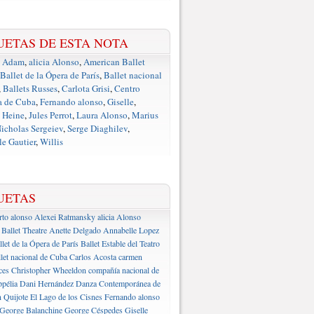
UETAS DE ESTA NOTA
e Adam
,
alicia Alonso
,
American Ballet
Ballet de la Ópera de París
,
Ballet nacional
,
Ballets Russes
,
Carlota Grisi
,
Centro
a de Cuba
,
Fernando alonso
,
Giselle
,
 Heine
,
Jules Perrot
,
Laura Alonso
,
Marius
icholas Sergeiev
,
Serge Diaghilev
,
e Gautier
,
Willis
UETAS
rto alonso
Alexei Ratmansky
alicia Alonso
Ballet Theatre
Anette Delgado
Annabelle Lopez
llet de la Ópera de París
Ballet Estable del Teatro
let nacional de Cuba
Carlos Acosta
carmen
ces
Christopher Wheeldon
compañía nacional de
pélia
Dani Hernández
Danza Contemporánea de
 Quijote
El Lago de los Cisnes
Fernando alonso
George Balanchine
George Céspedes
Giselle