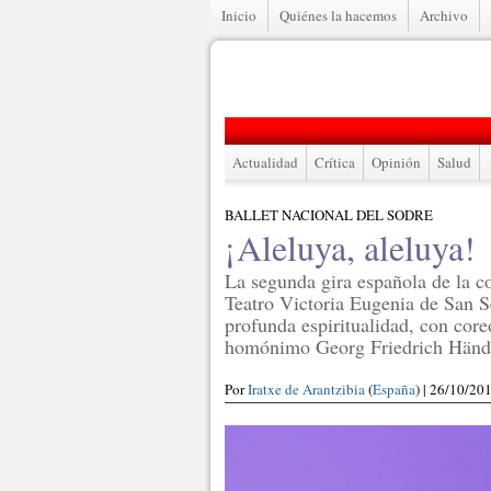
Inicio
Quiénes la hacemos
Archivo
Actualidad
Crítica
Opinión
Salud
BALLET NACIONAL DEL SODRE
¡Aleluya, aleluya!
La segunda gira española de la c
Teatro Victoria Eugenia de San S
profunda espiritualidad, con core
homónimo Georg Friedrich Händel
Por
Iratxe de Arantzibia
(
España
) | 26/10/20