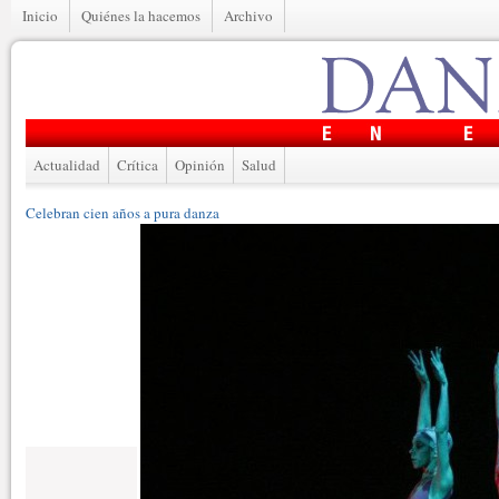
Inicio
Quiénes la hacemos
Archivo
Actualidad
Crítica
Opinión
Salud
Celebran cien años a pura danza