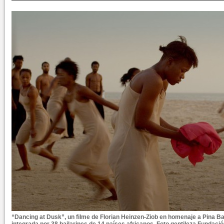
“Dancing at Dusk”, un filme de Florian Heinzen-Ziob en homenaje a Pina 