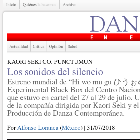
Inicio
Quiénes la hacemos
Archivo
Actualidad
Crítica
Opinión
Salud
KAORI SEKI CO. PUNCTUMUN
Los sonidos del silencio
Estreno mundial de “Hi wo mu gu ひうぉ
Experimental Black Box del Centro Naciona
que estuvo en cartel del 27 al 29 de julio.
de la compañía dirigida por Kaori Seki y e
Producción de Danza Contemporánea.
Por
Alfonso Loranca
(
México
) | 31/07/2018