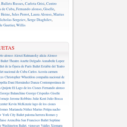
,
Ballets Russes
,
Carlota Grisi
,
Centro
a de Cuba
,
Fernando alonso
,
Giselle
,
 Heine
,
Jules Perrot
,
Laura Alonso
,
Marius
icholas Sergeiev
,
Serge Diaghilev
,
e Gautier
,
Willis
UETAS
rto alonso
Alexei Ratmansky
alicia Alonso
Ballet Theatre
Anette Delgado
Annabelle Lopez
llet de la Ópera de París
Ballet Estable del Teatro
let nacional de Cuba
Carlos Acosta
carmen
ces
Christopher Wheeldon
compañía nacional de
pélia
Dani Hernández
Danza Contemporánea de
 Quijote
El Lago de los Cisnes
Fernando alonso
George Balanchine
George Céspedes
Giselle
ornejo
Jerome Robbins
Julie Kent
Julio Bocca
center
Kevin McKenzie
lago de los cisnes
Gomes
Marianela Núñez
Marius Petipa
nacho
 York City Ballet
paloma herrera
Romeo y
daise Arencibia
San Francisco Ballet
Septime
e Washington Ballet.
viengsay Valdes
Xiomara