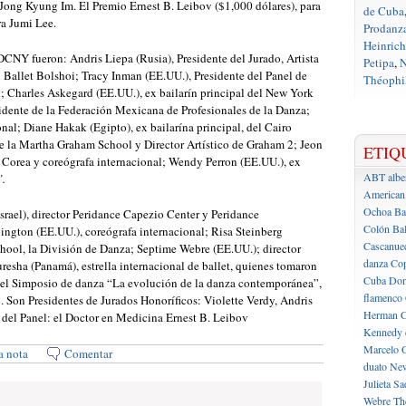
ong Kyung Im. El Premio Ernest B. Leibov ($1,000 dólares), para
de Cuba
ra Jumi Lee.
Prodanz
Heinrich
CNY fueron: Andris Liepa (Rusia), Presidente del Jurado, Artista
Petipa
,
N
l Ballet Bolshoi; Tracy Inman (EE.UU.), Presidente del Panel de
Théophil
l; Charles Askegard (EE.UU.), ex bailarín principal del New York
sidente de la Federación Mexicana de Profesionales de la Danza;
nal; Diane Hakak (Egipto), ex bailarína principal, del Cairo
de la Martha Graham School y Director Artístico de Graham 2; Jeon
ETIQ
Corea y coreógrafa internacional; Wendy Perron (EE.UU.), ex
ABT
albe
.
American 
Ochoa
Ba
Israel), director Peridance Capezio Center y Peridance
Colón
Bal
ton (EE.UU.), coreógrafa internacional; Risa Steinberg
Cascanue
chool, la División de Danza; Septime Webre (EE.UU.); director
danza
Cop
uresha (Panamá), estrella internacional de ballet, quienes tomaron
Cuba
Don
 el Simposio de danza “La evolución de la danza contemporánea”,
flamenco
. Son Presidentes de Jurados Honoríficos: Violette Verdy, Andris
Herman C
 del Panel: el Doctor en Medicina Ernest B. Leibov
Kennedy 
Marcelo 
a nota
Comentar
duato
New
Julieta
Sa
Webre
Th