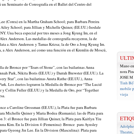
 un Seminario de Coreografía en el Ballet del Centro del
Lee (Corea) en la Martha Graham School; para Barbara Pereira
 Ailey School; para Jillian y Michelle Quiner, (EE.UU.) Isodale
NY. Una beca especial por tres meses a Jong Kyung Im, en el
 Alex Anderson. Las medallas de coreografía recayeron, la de
Plata a Alex Anderson y Tamas Krizsa; la de Oro a Jong Kyung Im.
ía, a Alex Anderson, así como una función en el Kremlin de Moscú,
ULTI
Mano e
la de Bronce por “Tears of Stone”, con las bailarinas Anna
nora Pin
nnah Park, Nikita Boris (EE.UU.) y Darrah Brewster (EE.UU.). La
JOSE M
ery Star”, con las bailarinas Anuta Rathe (EE.UU.), Anna
Tinh Bộ
Park. Los duetos lograron la Medalla de Bronce por “The Lucid
mobile p
 y Collin Fuller (EE.UU.) y la Medalla de Oro, por “Together
vieja
zsa.
once a Caroline Grossman (EE.UU.), la Plata fue para Barbara
 para Michelle Quiner y Maria Bodea (Rumanía); las de Plata para
ETIQ
n 3: el Bronce fue para Jillian Quiner, la Plata para Kaitlyn Yiu
yuna Kim. En la Division 4 (Femenina): Bronce para Aynsley
Adolph
 para Gyeong Jin Lee. En la Division (Masculina): Plata para
Theatre
,