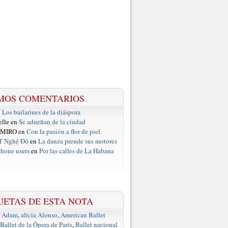
MOS COMENTARIOS
n
Los bailarines de la diáspora
elle en
Se adueñan de la ciudad
 MIRO en
Con la pasión a flor de piel
T Nghệ Đỏ
en
La danza prende sus motores
hone users
en
Por las calles de La Habana
UETAS DE ESTA NOTA
e Adam
,
alicia Alonso
,
American Ballet
Ballet de la Ópera de París
,
Ballet nacional