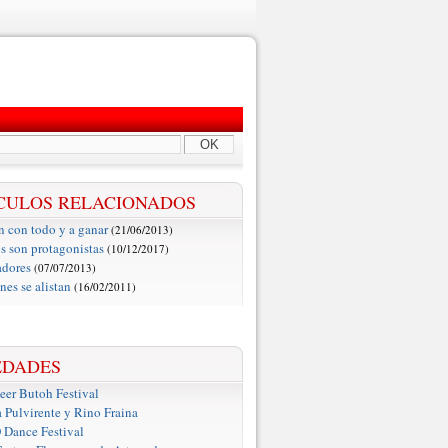
OK
CULOS RELACIONADOS
n con todo y a ganar
(21/06/2013)
s son protagonistas
(10/12/2017)
adores
(07/07/2013)
nes se alistan
(16/02/2011)
EDADES
er Butoh Festival
a Pulvirente y Rino Fraina
ance Festival