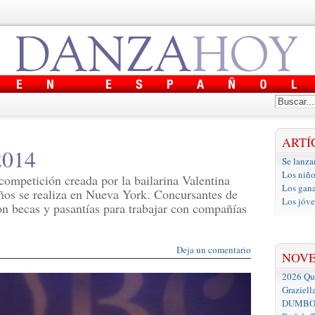
ARTÍ
2014
Se lanza
Los niño
competición creada por la bailarina Valentina
Los gan
ños se realiza en Nueva York. Concursantes de
Los jóve
on becas y pasantías para trabajar con compañías
Deja un comentario
NOV
2026 Que
Graziell
DUMBO D