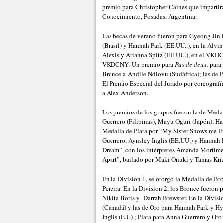
premio para Christopher Caines que impartirá
Conocimiento, Posadas, Argentina.
Las becas de verano fueron para Gyeong Jin 
(Brasil) y Hannah Park (EE.UU..), en la Alvin
Alexis y Arianna Spitz (EE.UU.), en el VKDC
VKDCNY. Un premio para
Pas de deux,
para
Bronce a Andile Ndlovu (Sudáfrica); las de 
El Premio Especial del Jurado por coreograf
a Alex Anderson.
Los premios de los grupos fueron la de Medal
Guerrero (Filipinas), Mayu Oguri (Japón), Ha
Medalla de Plata por “My Sister Shows me Ev
Guerrero, Aynsley Inglis (EE.UU.) y Hannah 
Dream”, con los intérpretes Amanda Mortimer
Apart”, bailado por Maki Onuki y Tamas Kri
En la Division 1, se otorgó la Medalla de Br
Pereira. En la Division 2, los Bronce fueron
Nikita Boris y Darrah Brewster. En la Divisio
(Canadá) y las de Oro para Hannah Park y H
Inglis (E.U) ; Plata para Anna Guerrero y Oro