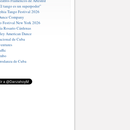
eatros Flamencos de Artesred
El tango es un superpoder”
phia Tango Festival 2026
Dance Company
o Festival New York 2026
a Rosario Cárdenas
iley American Dance
acional de Cuba
entures
ffic
umbo
Prodanza de Cuba