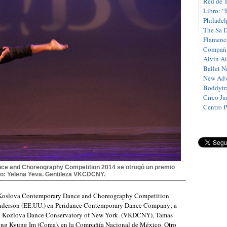
Red de T
Libro: “
Philadel
The Sa 
Flamenc
Compañí
Alvin A
Ballet N
New Adv
Boddytra
Circo J
Centro 
nce and Choreography Competition 2014 se otrogó un premio
to: Yelena Yeva. Gentileza VKCDCNY.
na Koslova Contemporary Dance and Choreography Competition
derson (EE.UU.) en Peridance Contemporary Dance Company; a
ina Kozlova Dance Conservatory of New York. (VKDCNY), Tamas
Jong Kyung Im (Corea), en la Compañía Nacional de México. Otro