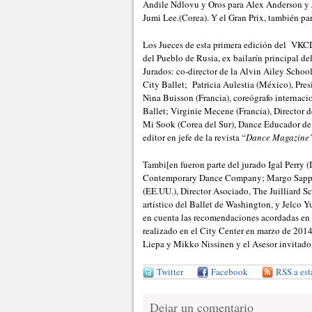
Andile Ndlovu y Oros para Alex Anderson y J
Jumi Lee.(Corea). Y el Gran Prix, también pa
Los Jueces de esta primera edición del VKCD
del Pueblo de Rusia, ex bailarín principal de
Jurados: co-director de la Alvin Ailey Schoo
City Ballet; Patricia Aulestia (México), Pre
Nina Buisson (Francia), coreógrafo internacio
Ballet; Virginie Mecene (Francia), Director 
Mi Sook (Corea del Sur), Dance Educador de 
editor en jefe de la revista “
Dance Magazine”
Tambi[en fueron parte del jurado Igal Perry (
Contemporary Dance Company; Margo Sapping
(EE.UU.), Director Asociado, The Juilliard S
artístico del Ballet de Washington, y Jelco Y
en cuenta las recomendaciones acordadas en
realizado en el City Center en marzo de 2014
Liepa y Mikko Nissinen y el Asesor invitado
Twitter
Facebook
RSS a est
Dejar un comentario