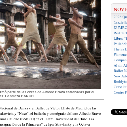
NOV
2026 Que
Graziell
DUMBO D
Red de T
Libro: “
Philadel
The Sa 
Flamenc
Compañí
Alvin A
Ballet N
New Adv
Boddytra
Circo J
Centro 
rmó parte de las obras de Alfredo Bravo estrenadas por el
érez. Gentileza BANCH.
acional de Danza y el Ballet de Víctor Ullate de Madrid de las
akovich, y “Nexo”, el bailarín y coreógrafo chileno Alfredo Bravo
cional Chileno (BANCH) en el Teatro Universidad de Chile. Las
sagración de la Primavera” de Igor Stravinsky y la Octava