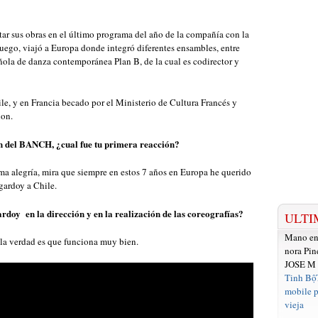
tar sus obras en el último programa del año de la compañía con la
uego, viajó a Europa donde integró diferentes ensambles, entre
añola de danza contemporánea Plan B, de la cual es codirector y
ile, y en Francia becado por el Ministerio de Cultura Francés y
hon.
 del BANCH, ¿cual fue tu primera reacción?
 alegría, mira que siempre en estos 7 años en Europa he querido
gardoy a Chile.
doy en la dirección y en la realización de las coreografías?
ULTI
Mano e
 la verdad es que funciona muy bien.
nora Pin
JOSE M
Tinh Bộ
mobile p
vieja