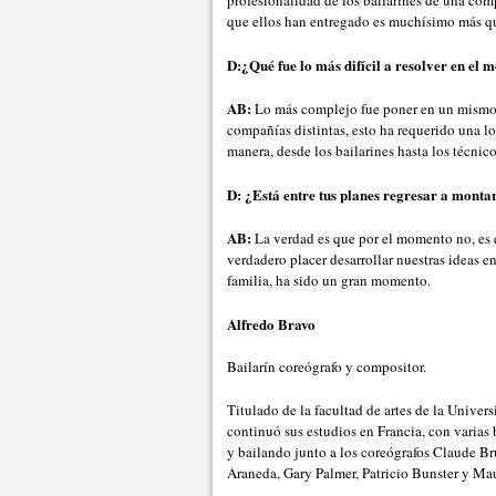
profesionalidad de los bailarines de una com
que ellos han entregado es muchísimo más q
D:¿Qué fue lo más difícil a resolver en el m
AB:
Lo más complejo fue poner en un mismo 
compañías distintas, esto ha requerido una lo
manera, desde los bailarines hasta los técnic
D: ¿Está entre tus planes regresar a monta
AB:
La verdad es que por el momento no, es 
verdadero placer desarrollar nuestras ideas en
familia, ha sido un gran momento.
Alfredo Bravo
Bailarín coreógrafo y compositor.
Titulado de la facultad de artes de la Univer
continuó sus estudios en Francia, con varias
y bailando junto a los coreógrafos Claude 
Araneda, Gary Palmer, Patricio Bunster y Ma