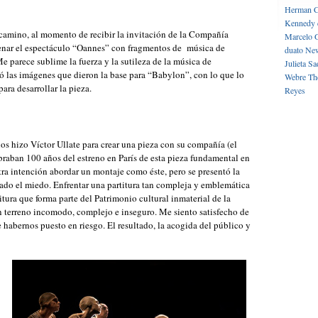
Herman C
Kennedy 
 camino, al momento de recibir la invitación de la Compañía
Marcelo 
nar el espectáculo “Oannes” con fragmentos de música de
duato
New
 parece sublime la fuerza y la sutileza de la música de
Julieta
Sa
ó las imágenes que dieron la base para “Babylon”, con lo que lo
Webre
Th
ara desarrollar la pieza.
Reyes
os hizo Víctor Ullate para crear una pieza con su compañía (el
raban 100 años del estreno en París de esta pieza fundamental en
tra intención abordar un montaje como éste, pero se presentó la
ado el miedo. Enfrentar una partitura tan compleja y emblemática
itura que forma parte del Patrimonio cultural inmaterial de la
 terreno incomodo, complejo e inseguro. Me siento satisfecho de
 habernos puesto en riesgo. El resultado, la acogida del público y