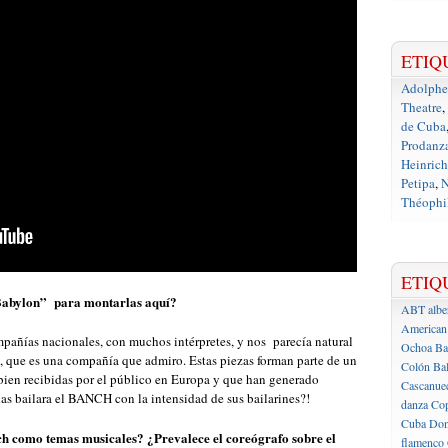
ETIQ
Adolph
Theatre
,
de Cuba
Prodanz
Heinrich
Petipa
,
N
Théophil
ETIQ
“Babylon” para montarlas aquí?
ABT
albe
American 
pañías nacionales, con muchos intérpretes, y nos parecía natural
Ochoa
Ba
o, que es una compañía que admiro. Estas piezas forman parte de un
Colón
Bal
bien recibidas por el público en Europa y que han generado
Cascanue
las bailara el BANCH con la intensidad de sus bailarines?!
danza
Cop
Cuba
Don
ich como temas musicales? ¿Prevalece el coreógrafo sobre el
flamenco