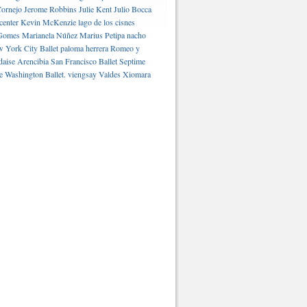
ornejo
Jerome Robbins
Julie Kent
Julio Bocca
center
Kevin McKenzie
lago de los cisnes
Gomes
Marianela Núñez
Marius Petipa
nacho
 York City Ballet
paloma herrera
Romeo y
daise Arencibia
San Francisco Ballet
Septime
e Washington Ballet.
viengsay Valdes
Xiomara