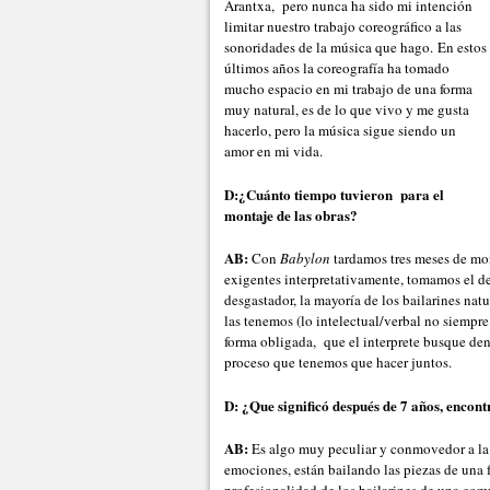
Arantxa, pero nunca ha sido mi intención
limitar nuestro trabajo coreográfico a las
sonoridades de la música que hago. En estos
últimos años la coreografía ha tomado
mucho espacio en mi trabajo de una forma
muy natural, es de lo que vivo y me gusta
hacerlo, pero la música sigue siendo un
amor en mi vida.
D:¿Cuánto tiempo tuvieron para el
montaje de las obras?
AB:
Con
Babylon
tardamos tres meses de mo
exigentes interpretativamente, tomamos el de
desgastador, la mayoría de los bailarines nat
las tenemos (lo intelectual/verbal no siempre
forma obligada, que el interprete busque den
proceso que tenemos que hacer juntos.
D: ¿Que significó después de 7 años, encont
AB:
Es algo muy peculiar y conmovedor a la v
emociones, están bailando las piezas de una