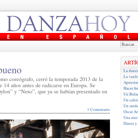
ARTÍ
 bueno
La danza
La vuelt
como coreógrafo, cerró la temporada 2013 de la
Apuestan
e 14 años antes de radicarse en Europa. Se
Hacer fre
bylon” y “Nexo”, que ya se habían presentado en
Un Balan
Un calei
Un sueño
1 Comentario
Oscar Ar
Una nuev
Danza y 