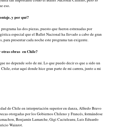
pañía tan importante como el Ballet Nacional Chileno, pero lo
ue eso.
ontaje, y por qué?
programa las dos piezas, puesto que fueron estrenadas por
gística especial que el Ballet Nacional ha llevado a cabo de gran
os, para presentar cada noche este programa tan exigente.
r otras obras en Chile?
que no depende solo de mi. Lo que puedo decir es que a sido un
 Chile, estar aquí donde hice gran parte de mi carrera, junto a mi
sidad de Chile en interpretación superior en danza, Alfredo Bravo
 becas otorgadas por los Gobiernos Chileno y Francés, formándose
Brumachon, Benjamín Lamarche, Gigi Caciuleanu, Luis Eduardo
uricio Wainrot.