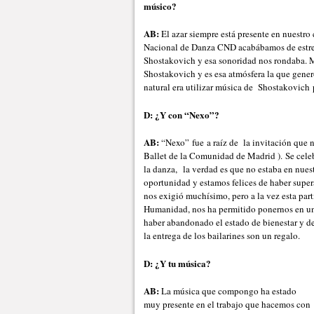
músico?
AB:
El azar siempre está presente en nuestro
Nacional de Danza CND acabábamos de estre
Shostakovich y esa sonoridad nos rondaba. Me
Shostakovich y es esa atmósfera la que gener
natural era utilizar música de Shostakovich p
D: ¿Y con “Nexo”?
AB:
“Nexo” fue a raíz de la invitación que n
Ballet de la Comunidad de Madrid ). Se celeb
la danza, la verdad es que no estaba en nues
oportunidad y estamos felices de haber super
nos exigió muchísimo, pero a la vez esta part
Humanidad, nos ha permitido ponernos en un
haber abandonado el estado de bienestar y de
la entrega de los bailarines son un regalo.
D: ¿Y tu música?
AB:
La música que compongo ha estado
muy presente en el trabajo que hacemos con