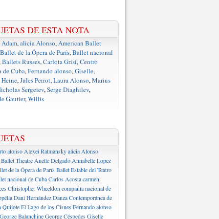
UETAS DE ESTA NOTA
e Adam
,
alicia Alonso
,
American Ballet
Ballet de la Ópera de París
,
Ballet nacional
,
Ballets Russes
,
Carlota Grisi
,
Centro
a de Cuba
,
Fernando alonso
,
Giselle
,
 Heine
,
Jules Perrot
,
Laura Alonso
,
Marius
icholas Sergeiev
,
Serge Diaghilev
,
e Gautier
,
Willis
UETAS
rto alonso
Alexei Ratmansky
alicia Alonso
Ballet Theatre
Anette Delgado
Annabelle Lopez
llet de la Ópera de París
Ballet Estable del Teatro
let nacional de Cuba
Carlos Acosta
carmen
ces
Christopher Wheeldon
compañía nacional de
pélia
Dani Hernández
Danza Contemporánea de
 Quijote
El Lago de los Cisnes
Fernando alonso
George Balanchine
George Céspedes
Giselle