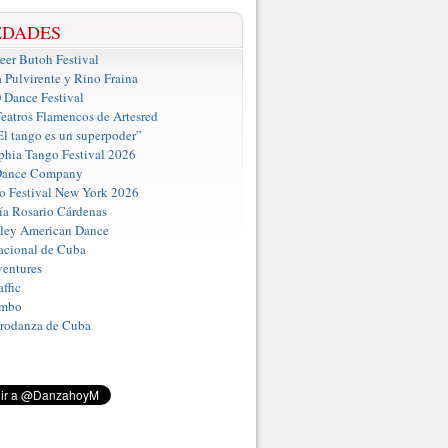
EDADES
er Butoh Festival
a Pulvirente y Rino Fraina
ance Festival
eatros Flamencos de Artesred
El tango es un superpoder”
phia Tango Festival 2026
Dance Company
o Festival New York 2026
a Rosario Cárdenas
iley American Dance
acional de Cuba
entures
ffic
umbo
Prodanza de Cuba