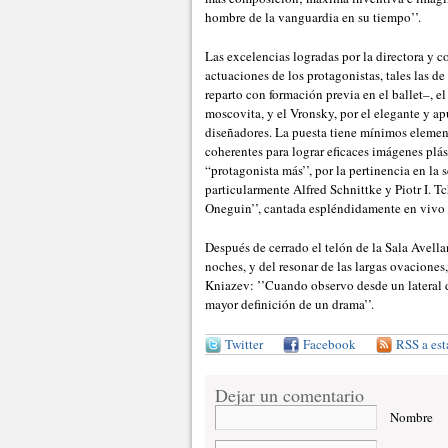
hombre de la vanguardia en su tiempo’’.
Las excelencias logradas por la directora y c
actuaciones de los protagonistas, tales las
reparto con formación previa en el ballet–, 
moscovita, y el Vronsky, por el elegante y a
diseñadores. La puesta tiene mínimos element
coherentes para lograr eficaces imágenes plá
“protagonista más’’, por la pertinencia en la
particularmente Alfred Schnittke y Piotr I. T
Oneguin’’, cantada espléndidamente en vivo 
Después de cerrado el telón de la Sala Avella
noches, y del resonar de las largas ovacione
Kniazev: ’’Cuando observo desde un lateral d
mayor definición de un drama’’.
Twitter
Facebook
RSS a est
Dejar un comentario
Nombre