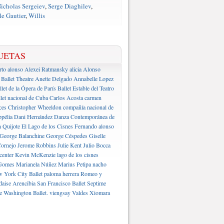
icholas Sergeiev
,
Serge Diaghilev
,
e Gautier
,
Willis
UETAS
rto alonso
Alexei Ratmansky
alicia Alonso
Ballet Theatre
Anette Delgado
Annabelle Lopez
llet de la Ópera de París
Ballet Estable del Teatro
let nacional de Cuba
Carlos Acosta
carmen
ces
Christopher Wheeldon
compañía nacional de
pélia
Dani Hernández
Danza Contemporánea de
 Quijote
El Lago de los Cisnes
Fernando alonso
George Balanchine
George Céspedes
Giselle
ornejo
Jerome Robbins
Julie Kent
Julio Bocca
center
Kevin McKenzie
lago de los cisnes
Gomes
Marianela Núñez
Marius Petipa
nacho
 York City Ballet
paloma herrera
Romeo y
daise Arencibia
San Francisco Ballet
Septime
e Washington Ballet.
viengsay Valdes
Xiomara