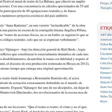
l Festival anual de teatro de La Habana, que ofreció un amplio
Petipa
,
N
unciones. Con una concurrencia en cálculos aproximados de 55 mil
Théophil
la participación de 40 agrupaciones teatrales y de danza
os numerosos proyectos escénicos del país anfitrión.
ulo “Anna Karénina’’, en una versión “inclasificable’’ de la obra
ETIQ
 En una puesta en escena de la coreógrafa lituana Angélica Pólina,
“teatro de acciones físicas, no es un ballet, ni siquiera lo que se
ABT
albe
os códigos teatrales, solo que no se expresan verbalmente’’.
American 
Ochoa
Ba
Colón
Bal
ico Vájtangov –bajo las dirección general de Kiril Krok–, logra
Cascanue
 conflictos que constituyen lo esencialmente dramático de cada uno
danza
Cop
os desdoblamientos, desarrollan la trama con fidelidad y respeto al
Cuba
Don
tante, el discurso de esta producción (estrenada en Moscu en 2012),
flamenco
l mismo tiempo que entrega una original aproximación.
Herman C
Kennedy 
e teatro rinde homenaje a Konstantin Stanislavski, el actor,
Marcelo 
 método de actuación extensamente defendido en el mundo, de
duato
New
imiento. Evgueni Vájtangov fue uno de sus discípulos, sin dejar de
Julieta
Sa
Némirovich-Dánchenko, dos revolucionarios de la escena rusa de
Webre
Th
Reyes
a de sus lecciones: “Que el teatro es teatro; el cómo y no el qué;
ción’’. Según Krok, el fundador de este grupo teatral fue “un