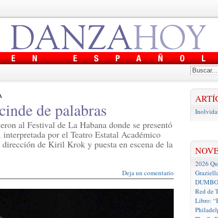
A
ARTÍ
cinde de palabras
Inolvida
ieron al Festival de La Habana donde se presentó
 interpretada por el Teatro Estatal Académico
irección de Kiril Krok y puesta en escena de la
NOV
2026 Que
Deja un comentario
Graziell
DUMBO D
Red de T
Libro: “
Philadel