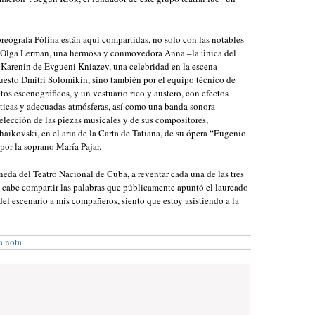
oreógrafa Pólina están aquí compartidas, no solo con las notables
 de Olga Lerman, una hermosa y conmovedora Anna –la única del
el Karenin de Evgueni Kniazev, una celebridad en la escena
puesto Dmitri Solomikin, sino también por el equipo técnico de
os escenográficos, y un vestuario rico y austero, con efectos
sticas y adecuadas atmósferas, así como una banda sonora
 selección de las piezas musicales y de sus compositores,
chaikovski, en el aria de la Carta de Tatiana, de su ópera “Eugenio
por la soprano María Pajar.
neda del Teatro Nacional de Cuba, a reventar cada una de las tres
s, cabe compartir las palabras que públicamente apuntó el laureado
el escenario a mis compañeros, siento que estoy asistiendo a la
a nota