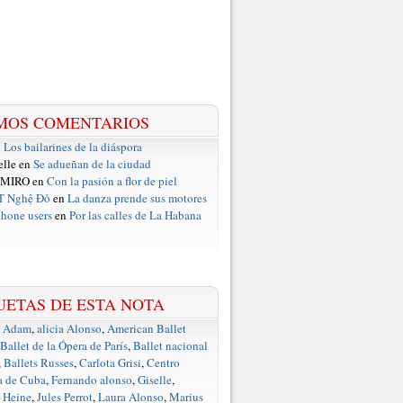
MOS COMENTARIOS
n
Los bailarines de la diáspora
elle en
Se adueñan de la ciudad
 MIRO en
Con la pasión a flor de piel
T Nghệ Đỏ
en
La danza prende sus motores
hone users
en
Por las calles de La Habana
UETAS DE ESTA NOTA
e Adam
,
alicia Alonso
,
American Ballet
Ballet de la Ópera de París
,
Ballet nacional
,
Ballets Russes
,
Carlota Grisi
,
Centro
a de Cuba
,
Fernando alonso
,
Giselle
,
 Heine
,
Jules Perrot
,
Laura Alonso
,
Marius