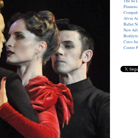
The Sa 
Flamenc
Compañí
Alvin A
Ballet N
New Adv
Boddytra
Circo J
Centro 