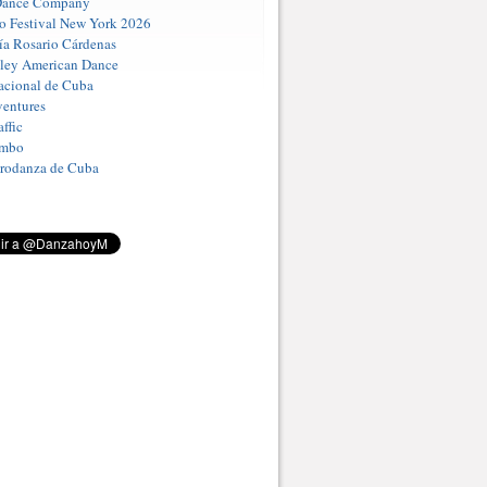
Dance Company
o Festival New York 2026
a Rosario Cárdenas
iley American Dance
acional de Cuba
entures
ffic
umbo
Prodanza de Cuba