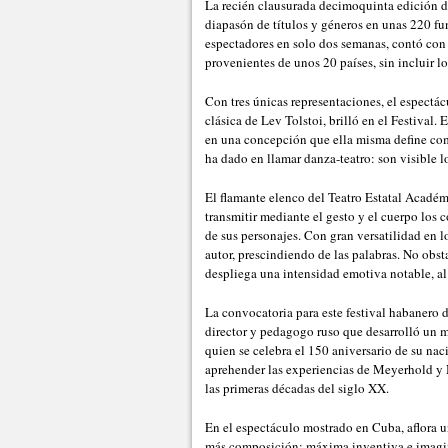
La recién clausurada decimoquinta edición de
diapasón de títulos y géneros en unas 220 f
espectadores en solo dos semanas, contó con 
provenientes de unos 20 países, sin incluir l
Con tres únicas representaciones, el espectác
clásica de Lev Tolstoi, brilló en el Festival.
en una concepción que ella misma define como 
ha dado en llamar danza-teatro: son visible l
El flamante elenco del Teatro Estatal Académ
transmitir mediante el gesto y el cuerpo los
de sus personajes. Con gran versatilidad en l
autor, prescindiendo de las palabras. No obs
despliega una intensidad emotiva notable, a
La convocatoria para este festival habanero d
director y pedagogo ruso que desarrolló un
quien se celebra el 150 aniversario de su nac
aprehender las experiencias de Meyerhold y 
las primeras décadas del siglo XX.
En el espectáculo mostrado en Cuba, aflora un
más composición; máxima inventiva e imagina