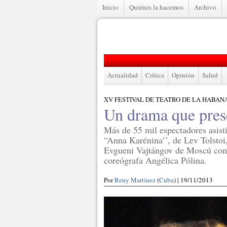
Inicio
Quiénes la hacemos
Archivo
Actualidad
Crítica
Opinión
Salud
XV FESTIVAL DE TEATRO DE LA HABAN
Un drama que pres
Más de 55 mil espectadores asist
“Anna Karénina’’, de Lev Tolstoi,
Evgueni Vajtángov de Moscú con d
coreógrafa Angélica Pólina.
Por
Reny Martínez
(
Cuba
) | 19/11/2013