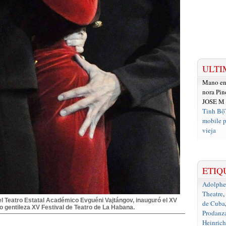
ULTI
Mano e
nora Pin
JOSE M
Tinh Bộ
mobile p
vieja
ETIQ
Adolph
Theatre
,
el Teatro Estatal Académico Evguéni Vajtángov, inauguró el XV
de Cuba
o gentileza XV Festival de Teatro de La Habana.
Prodanz
Heinrich