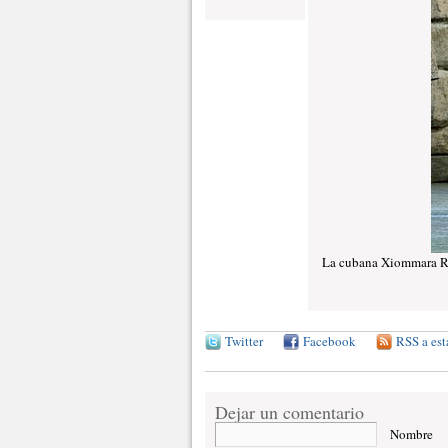
La cubana Xiommara Reye
Twitter
Facebook
RSS a est
Dejar un comentario
Nombre