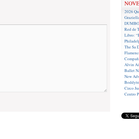
NOV
2026 Que
Graziell
DUMBO D
Red de T
Libro: “
Philadel
The Sa 
Flamenc
Compañí
Alvin A
Ballet N
New Adv
Boddytra
Circo J
Centro 