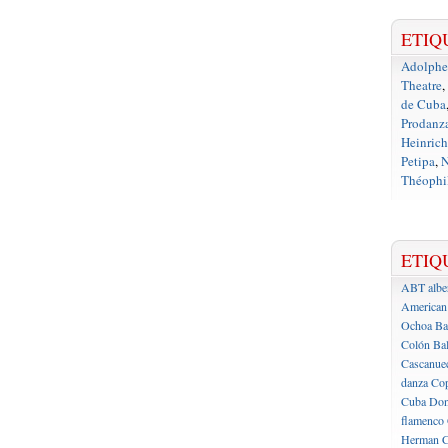
ETIQ
Adolph
Theatre
,
de Cuba
Prodanz
Heinrich
Petipa
,
N
Théophil
ETIQ
ABT
albe
American 
Ochoa
Ba
Colón
Bal
Cascanue
danza
Cop
Cuba
Don
flamenco
Herman C