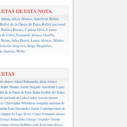
UETAS DE ESTA NOTA
e Adam
,
alicia Alonso
,
American Ballet
Ballet de la Ópera de París
,
Ballet nacional
,
Ballets Russes
,
Carlota Grisi
,
Centro
a de Cuba
,
Fernando alonso
,
Giselle
,
 Heine
,
Jules Perrot
,
Laura Alonso
,
Marius
icholas Sergeiev
,
Serge Diaghilev
,
e Gautier
,
Willis
UETAS
rto alonso
Alexei Ratmansky
alicia Alonso
Ballet Theatre
Anette Delgado
Annabelle Lopez
llet de la Ópera de París
Ballet Estable del Teatro
let nacional de Cuba
Carlos Acosta
carmen
ces
Christopher Wheeldon
compañía nacional de
pélia
Dani Hernández
Danza Contemporánea de
 Quijote
El Lago de los Cisnes
Fernando alonso
George Balanchine
George Céspedes
Giselle
ornejo
Jerome Robbins
Julie Kent
Julio Bocca