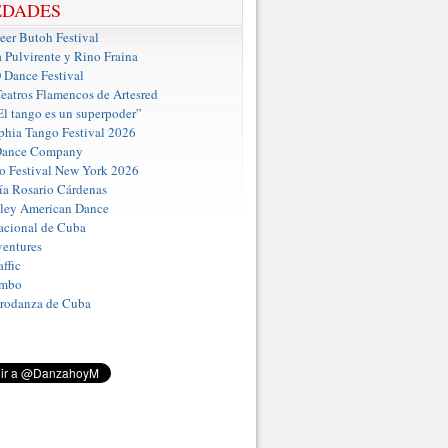
EDADES
er Butoh Festival
a Pulvirente y Rino Fraina
ance Festival
eatros Flamencos de Artesred
El tango es un superpoder”
phia Tango Festival 2026
Dance Company
o Festival New York 2026
a Rosario Cárdenas
iley American Dance
acional de Cuba
entures
ffic
umbo
Prodanza de Cuba