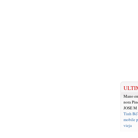
ULTI
Mano e
nora Pin
JOSE M
Tinh Bộ
mobile p
vieja