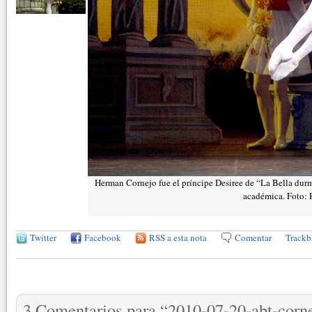
Herman Cornejo fue el príncipe Desiree de “La Bella durmi
académica. Foto: 
Twitter
Facebook
RSS a esta nota
Comentar
Trackb
3 Comentarios para
“
2010-07-20-abt-corne