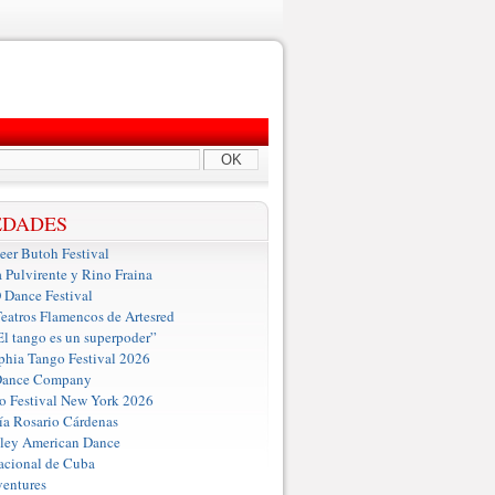
OK
EDADES
er Butoh Festival
a Pulvirente y Rino Fraina
ance Festival
eatros Flamencos de Artesred
El tango es un superpoder”
phia Tango Festival 2026
Dance Company
o Festival New York 2026
a Rosario Cárdenas
iley American Dance
acional de Cuba
entures