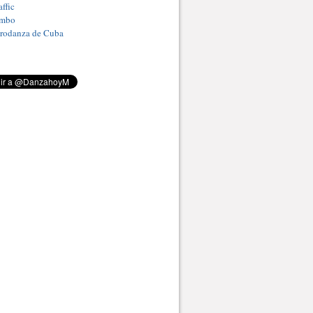
ffic
umbo
Prodanza de Cuba