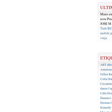
ULTI
Mano e
nora Pin
JOSE M
Tinh Bộ
mobile p
vieja
ETIQ
ABT
albe
American 
Ochoa
Ba
Colón
Bal
Cascanue
danza
Cop
Cuba
Don
flamenco
Herman C
Kennedy 