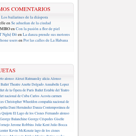
MOS COMENTARIOS
n
Los bailarines de la diáspora
elle en
Se adueñan de la ciudad
 MIRO en
Con la pasión a flor de piel
T Nghệ Đỏ
en
La danza prende sus motores
hone users
en
Por las calles de La Habana
UETAS
rto alonso
Alexei Ratmansky
alicia Alonso
Ballet Theatre
Anette Delgado
Annabelle Lopez
llet de la Ópera de París
Ballet Estable del Teatro
let nacional de Cuba
Carlos Acosta
carmen
ces
Christopher Wheeldon
compañía nacional de
pélia
Dani Hernández
Danza Contemporánea de
 Quijote
El Lago de los Cisnes
Fernando alonso
George Balanchine
George Céspedes
Giselle
ornejo
Jerome Robbins
Julie Kent
Julio Bocca
center
Kevin McKenzie
lago de los cisnes