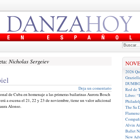
eta:
Nicholas Sergeiev
NOV
2026 Que
Graziell
piel
DUMBO D
Deja un comentario
Red de T
ional de Cuba en homenaje a las primeras bailarinas Aurora Bosch
Libro: “
erá a escena el 21, 22 y 23 de noviembre, tiene un valor adicional
Philadel
Laura Alonso.
The Sa 
Flamenc
Compañí
Alvin A
Ballet N
New Adv