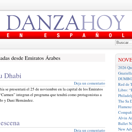
cadas desde Emiratos Árabes
NOV
2026 Que
Graziell
bu Dhabi
DUMBO D
Deja un comentario
Red de T
a se presentará el 25 de noviembre en la capital de los Emiratos
Libro: “
 “Carmen” integran el programa que tendrá como protagonistas a
Philadel
ado y Dani Hernández.
The Sa 
Flamenc
Compañí
Alvin A
 escena
Ballet N
New Adv
Deja un comentario