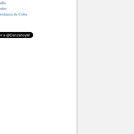
ffic
umbo
Prodanza de Cuba