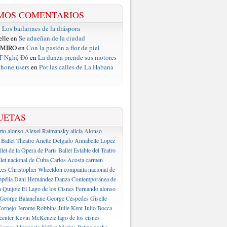
MOS COMENTARIOS
n
Los bailarines de la diáspora
elle en
Se adueñan de la ciudad
 MIRO en
Con la pasión a flor de piel
T Nghệ Đỏ
en
La danza prende sus motores
hone users
en
Por las calles de La Habana
UETAS
rto alonso
Alexei Ratmansky
alicia Alonso
Ballet Theatre
Anette Delgado
Annabelle Lopez
llet de la Ópera de París
Ballet Estable del Teatro
let nacional de Cuba
Carlos Acosta
carmen
ces
Christopher Wheeldon
compañía nacional de
pélia
Dani Hernández
Danza Contemporánea de
 Quijote
El Lago de los Cisnes
Fernando alonso
George Balanchine
George Céspedes
Giselle
ornejo
Jerome Robbins
Julie Kent
Julio Bocca
center
Kevin McKenzie
lago de los cisnes