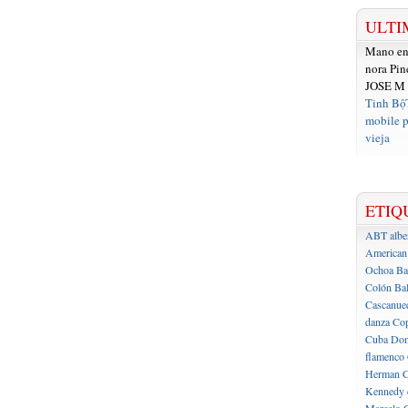
ULTI
Mano e
nora Pin
JOSE M
Tinh Bộ
mobile p
vieja
ETIQ
ABT
albe
American 
Ochoa
Ba
Colón
Bal
Cascanue
danza
Cop
Cuba
Don
flamenco
Herman C
Kennedy 