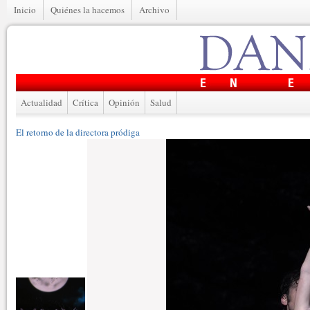
Inicio
Quiénes la hacemos
Archivo
Actualidad
Crítica
Opinión
Salud
El retorno de la directora pródiga