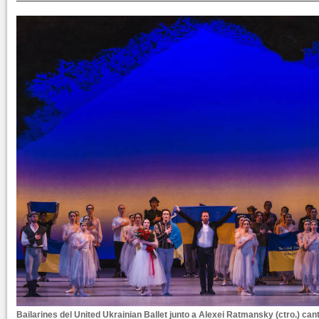
Bailarines del United Ukrainian Ballet junto a Alexei Ratmansky (ctro.) can