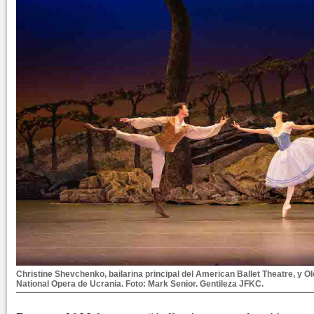
Christine Shevchenko, bailarina principal del American Ballet Theatre, y Olek
National Opera de Ucrania. Foto: Mark Senior. Gentileza JFKC.