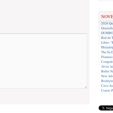
NOV
2026 Que
Graziell
DUMBO D
Red de T
Libro: “
Philadel
The Sa 
Flamenc
Compañí
Alvin A
Ballet N
New Adv
Boddytra
Circo J
Centro 