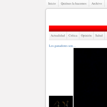
Inicio
Quiénes la hacemos
Archivo
Actualidad
Crítica
Opinión
Salud
Los ganadores son…