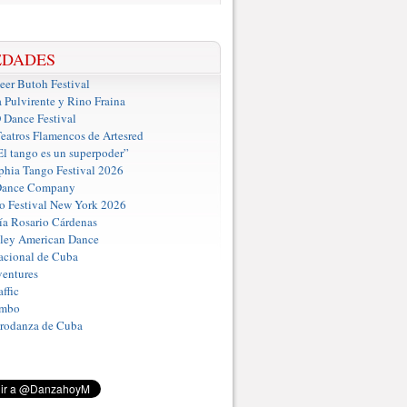
EDADES
er Butoh Festival
a Pulvirente y Rino Fraina
ance Festival
eatros Flamencos de Artesred
El tango es un superpoder”
phia Tango Festival 2026
Dance Company
o Festival New York 2026
a Rosario Cárdenas
iley American Dance
acional de Cuba
entures
ffic
umbo
Prodanza de Cuba