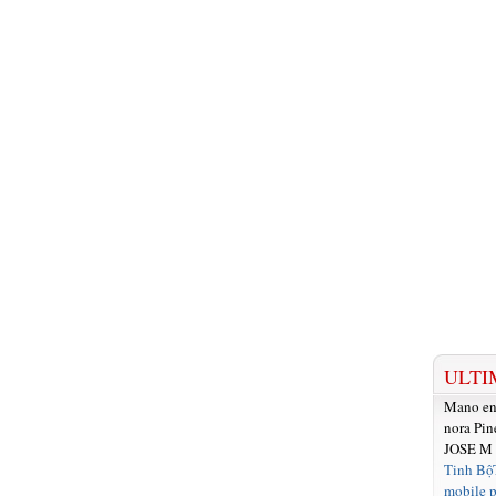
ULTI
Mano e
nora Pin
JOSE M
Tinh Bộ
mobile p