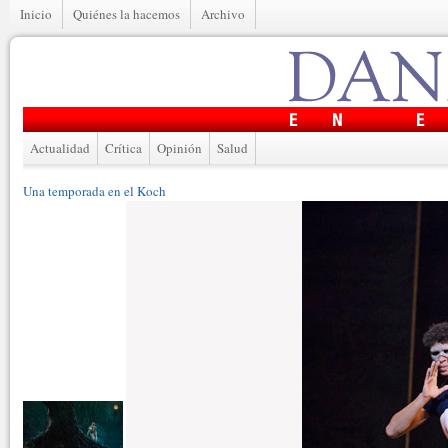
Inicio
Quiénes la hacemos
Archivo
Actualidad
Crítica
Opinión
Salud
Una temporada en el Koch