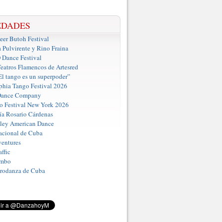
EDADES
er Butoh Festival
a Pulvirente y Rino Fraina
ance Festival
eatros Flamencos de Artesred
El tango es un superpoder”
phia Tango Festival 2026
Dance Company
o Festival New York 2026
a Rosario Cárdenas
iley American Dance
acional de Cuba
entures
ffic
umbo
Prodanza de Cuba