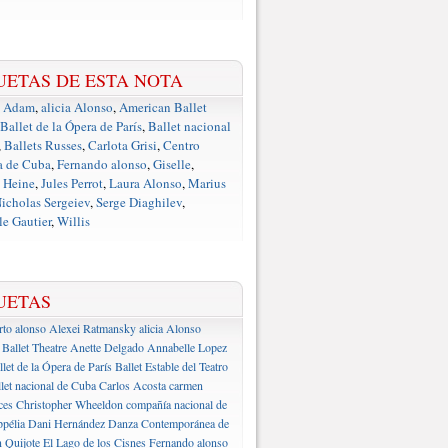
UETAS DE ESTA NOTA
e Adam
,
alicia Alonso
,
American Ballet
Ballet de la Ópera de París
,
Ballet nacional
,
Ballets Russes
,
Carlota Grisi
,
Centro
a de Cuba
,
Fernando alonso
,
Giselle
,
 Heine
,
Jules Perrot
,
Laura Alonso
,
Marius
icholas Sergeiev
,
Serge Diaghilev
,
e Gautier
,
Willis
UETAS
rto alonso
Alexei Ratmansky
alicia Alonso
Ballet Theatre
Anette Delgado
Annabelle Lopez
llet de la Ópera de París
Ballet Estable del Teatro
let nacional de Cuba
Carlos Acosta
carmen
ces
Christopher Wheeldon
compañía nacional de
pélia
Dani Hernández
Danza Contemporánea de
 Quijote
El Lago de los Cisnes
Fernando alonso