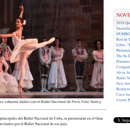
NOV
2026 Que
Graziell
DUMBO D
Red de T
Libro: “
Philadel
The Sa 
Flamenc
Compañí
Alvin A
Ballet N
New Adv
Boddytra
Circo J
Centro 
nes cubanos bailan con el Ballet Nacional de Perú. Foto: Nancy
principales del Ballet Nacional de Cuba, se presentarán en el Gran
invitados por el Ballet Nacional de ese país.