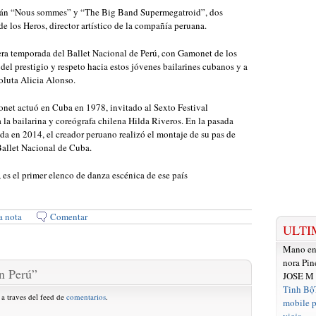
arán “Nous sommes” y “The Big Band Supermegatroid”, dos
 los Heros, director artístico de la compañía peruana.
era temporada del Ballet Nacional de Perú, con Gamonet de los
 del prestigio y respeto hacia estos jóvenes bailarines cubanos y a
oluta Alicia Alonso.
net actuó en Cuba en 1978, invitado al Sexto Festival
 la bailarina y coreógrafa chilena Hilda Riveros. En la pasada
da en 2014, el creador peruano realizó el montaje de su pas de
Ballet Nacional de Cuba.
 es el primer elenco de danza escénica de ese país
a nota
Comentar
ULTI
Mano e
nora Pin
n Perú
”
JOSE M
Tinh Bộ
 a traves del feed de
comentarios
.
mobile p