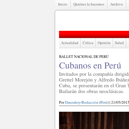
Inicio
Quiénes la hacemos
Archivo
Actualidad
Crítica
Opinión
Salud
BALLET NACIONAL DE PERÚ
Cubanos en Perú
Invitados por la compañía dirigi
Grettel Morejón y Alfredo Ibáñez,
Cuba, se presentarán en el Gran T
Bailarán dos obras neoclásicas.
Por
Danzahoy/Redacción
(
Perú
) | 21/05/201