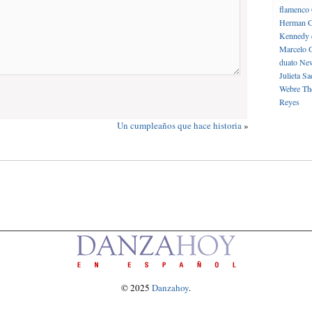
flamenco
Herman C
Kennedy 
Marcelo 
duato
New
Julieta
Sa
Webre
Th
Reyes
Un cumpleaños que hace historia
»
© 2025
Danzahoy
.