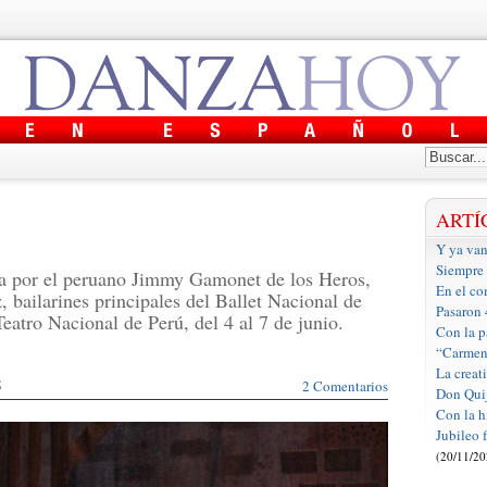
ARTÍ
Y ya van
Siempre 
da por el peruano Jimmy Gamonet de los Heros,
En el co
 bailarines principales del Ballet Nacional de
Pasaron
eatro Nacional de Perú, del 4 al 7 de junio.
Con la pa
“Carmen”
La creat
5
2 Comentarios
Don Qui
Con la hi
Jubileo 
(20/11/20