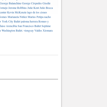
George Balanchine
George Céspedes
Giselle
ornejo
Jerome Robbins
Julie Kent
Julio Bocca
center
Kevin McKenzie
lago de los cisnes
Gomes
Marianela Núñez
Marius Petipa
nacho
 York City Ballet
paloma herrera
Romeo y
daise Arencibia
San Francisco Ballet
Septime
e Washington Ballet.
viengsay Valdes
Xiomara