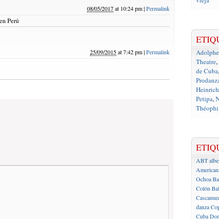
vieja
08/05/2017
at
10:24 pm
|
Permalink
 en Perú
ETIQ
25/09/2015
at
7:42 pm
|
Permalink
Adolph
Theatre
,
de Cuba
Prodanz
Heinrich
Petipa
,
N
Théophil
ETIQ
ABT
albe
American 
Ochoa
Ba
Colón
Bal
Cascanue
danza
Cop
Cuba
Don