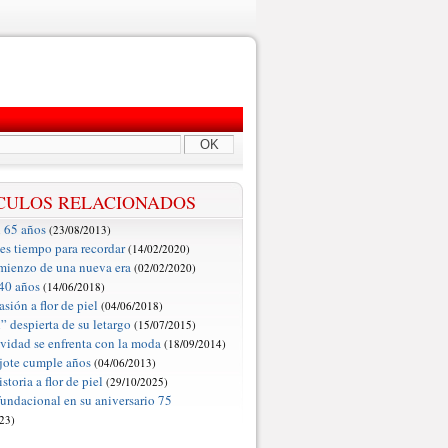
OK
CULOS RELACIONADOS
 65 años
(23/08/2013)
es tiempo para recordar
(14/02/2020)
mienzo de una nueva era
(02/02/2020)
 40 años
(14/06/2018)
sión a flor de piel
(04/06/2018)
 despierta de su letargo
(15/07/2015)
ividad se enfrenta con la moda
(18/09/2014)
jote cumple años
(04/06/2013)
storia a flor de piel
(29/10/2025)
fundacional en su aniversario 75
23)