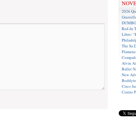
NOV
2026 Que
Graziell
DUMBO D
Red de T
Libro: “
Philadel
The Sa 
Flamenc
Compañí
Alvin A
Ballet N
New Adv
Boddytra
Circo J
Centro 