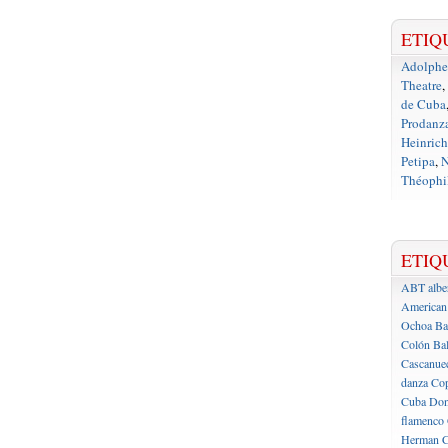
ETIQ
Adolph
Theatre
,
de Cuba
Prodanz
Heinrich
Petipa
,
N
Théophil
ETIQ
ABT
albe
American 
Ochoa
Ba
Colón
Bal
Cascanue
danza
Cop
Cuba
Don
flamenco
Herman C