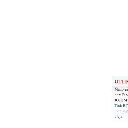
ULTI
Mano e
nora Pin
JOSE M
Tinh Bộ
mobile p
vieja