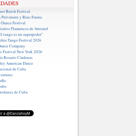
EDADES
er Butoh Festival
a Pulvirente y Rino Fraina
ance Festival
eatros Flamencos de Artesred
El tango es un superpoder”
phia Tango Festival 2026
Dance Company
o Festival New York 2026
a Rosario Cárdenas
iley American Dance
acional de Cuba
entures
ffic
umbo
Prodanza de Cuba