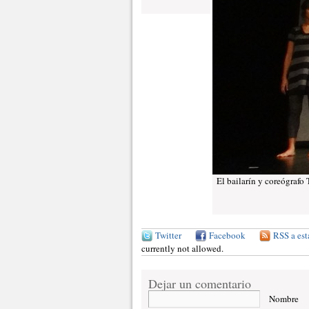
El bailarín y coreógrafo 
Twitter
Facebook
RSS a est
currently not allowed.
Dejar un comentario
Nombre