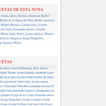
UETAS DE ESTA NOTA
e Adam
,
alicia Alonso
,
American Ballet
Ballet de la Ópera de París
,
Ballet nacional
,
Ballets Russes
,
Carlota Grisi
,
Centro
a de Cuba
,
Fernando alonso
,
Giselle
,
 Heine
,
Jules Perrot
,
Laura Alonso
,
Marius
icholas Sergeiev
,
Serge Diaghilev
,
e Gautier
,
Willis
UETAS
rto alonso
Alexei Ratmansky
alicia Alonso
Ballet Theatre
Anette Delgado
Annabelle Lopez
llet de la Ópera de París
Ballet Estable del Teatro
let nacional de Cuba
Carlos Acosta
carmen
ces
Christopher Wheeldon
compañía nacional de
pélia
Dani Hernández
Danza Contemporánea de
 Quijote
El Lago de los Cisnes
Fernando alonso
George Balanchine
George Céspedes
Giselle
ornejo
Jerome Robbins
Julie Kent
Julio Bocca