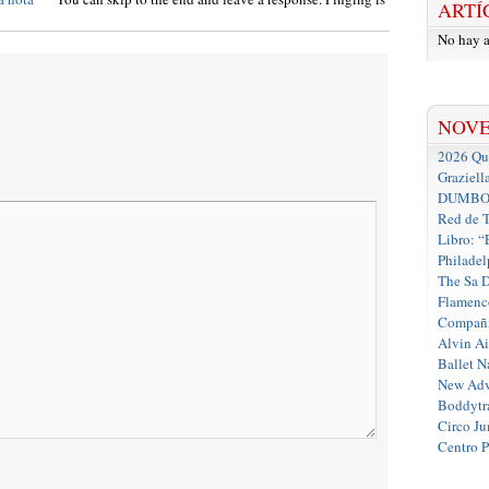
ARTÍ
No hay a
NOV
2026 Que
Graziell
DUMBO D
Red de T
Libro: “
Philadel
The Sa 
Flamenc
Compañí
Alvin A
Ballet N
New Adv
Boddytra
Circo J
Centro 