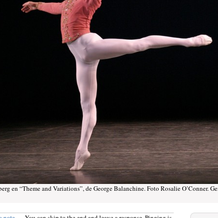
berg en “Theme and Variations”, de George Balanchine. Foto Rosalie O’Conner. Ge
a nota
You can skip to the end and leave a response. Pinging is