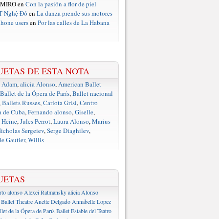
 MIRO en
Con la pasión a flor de piel
T Nghệ Đỏ
en
La danza prende sus motores
hone users
en
Por las calles de La Habana
UETAS DE ESTA NOTA
e Adam
,
alicia Alonso
,
American Ballet
Ballet de la Ópera de París
,
Ballet nacional
,
Ballets Russes
,
Carlota Grisi
,
Centro
a de Cuba
,
Fernando alonso
,
Giselle
,
 Heine
,
Jules Perrot
,
Laura Alonso
,
Marius
icholas Sergeiev
,
Serge Diaghilev
,
e Gautier
,
Willis
UETAS
rto alonso
Alexei Ratmansky
alicia Alonso
Ballet Theatre
Anette Delgado
Annabelle Lopez
llet de la Ópera de París
Ballet Estable del Teatro