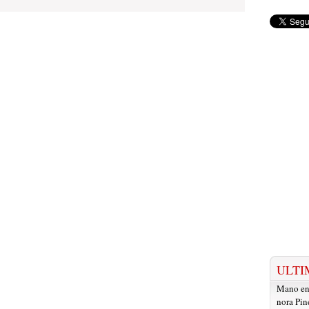
ULTI
Mano e
nora Pin