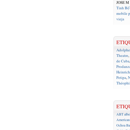
JOSE M
Tinh Bộ
mobile p
vieja
ETIQ
Adolph
Theatre
,
de Cuba
Prodanz
Heinrich
Petipa
,
N
Théophil
ETIQ
ABT
albe
American 
Ochoa
Ba