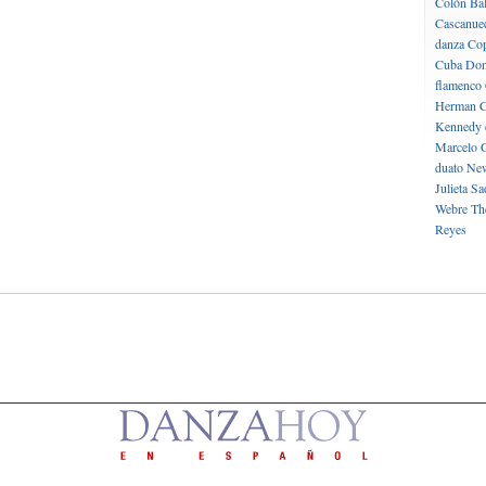
Colón
Bal
Cascanue
danza
Cop
Cuba
Don
flamenco
Herman C
Kennedy 
Marcelo 
duato
New
Julieta
Sa
Webre
Th
Reyes