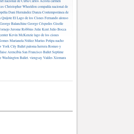
let nacional de Cuba
Carlos Acosta
carmen
ces
Christopher Wheeldon
compañía nacional de
pélia
Dani Hernández
Danza Contemporánea de
 Quijote
El Lago de los Cisnes
Fernando alonso
George Balanchine
George Céspedes
Giselle
ornejo
Jerome Robbins
Julie Kent
Julio Bocca
center
Kevin McKenzie
lago de los cisnes
Gomes
Marianela Núñez
Marius Petipa
nacho
 York City Ballet
paloma herrera
Romeo y
daise Arencibia
San Francisco Ballet
Septime
e Washington Ballet.
viengsay Valdes
Xiomara