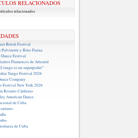
CULOS RELACIONADOS
rtículos relacionados
EDADES
er Butoh Festival
a Pulvirente y Rino Fraina
ance Festival
eatros Flamencos de Artesred
El tango es un superpoder”
phia Tango Festival 2026
Dance Company
o Festival New York 2026
a Rosario Cárdenas
iley American Dance
acional de Cuba
entures
ffic
umbo
Prodanza de Cuba