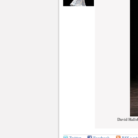
David Halls
Twitter
Facebook
RSS a est