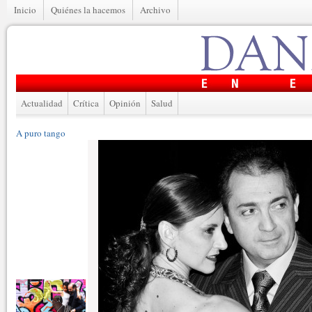
Inicio
Quiénes la hacemos
Archivo
Actualidad
Crítica
Opinión
Salud
A puro tango