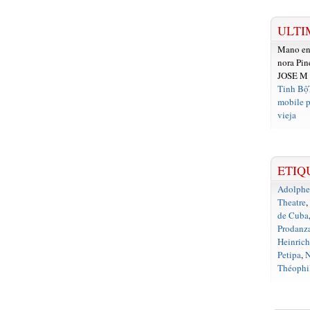
ULTI
Mano e
nora Pin
JOSE M
Tinh Bộ
mobile p
vieja
ETIQ
Adolph
Theatre
,
de Cuba
Prodanz
Heinrich
Petipa
,
N
Théophil