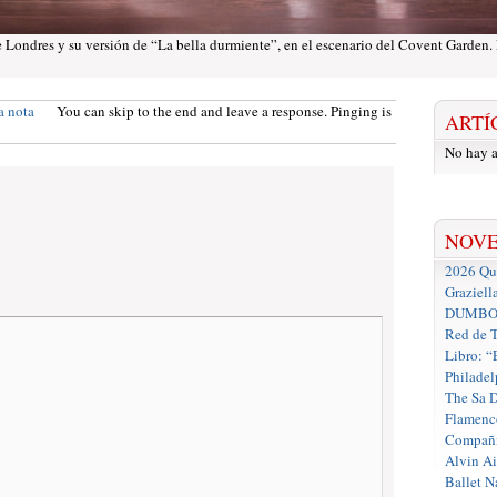
e Londres y su versión de “La bella durmiente”, en el escenario del Covent Garden.
a nota
You can skip to the end and leave a response. Pinging is
ARTÍ
No hay a
NOV
2026 Que
Graziell
DUMBO D
Red de T
Libro: “
Philadel
The Sa 
Flamenc
Compañí
Alvin A
Ballet N