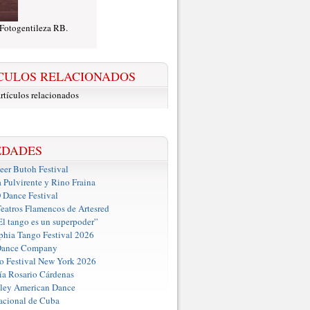
 Fotogentileza RB.
CULOS RELACIONADOS
rtículos relacionados
EDADES
er Butoh Festival
a Pulvirente y Rino Fraina
ance Festival
eatros Flamencos de Artesred
El tango es un superpoder”
phia Tango Festival 2026
Dance Company
o Festival New York 2026
a Rosario Cárdenas
iley American Dance
acional de Cuba