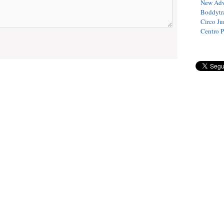
New Adv
Boddytra
Circo J
Centro 