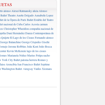
UETAS
rto alonso
Alexei Ratmansky
alicia Alonso
Ballet Theatre
Anette Delgado
Annabelle Lopez
llet de la Ópera de París
Ballet Estable del Teatro
let nacional de Cuba
Carlos Acosta
carmen
ces
Christopher Wheeldon
compañía nacional de
pélia
Dani Hernández
Danza Contemporánea de
 Quijote
El Lago de los Cisnes
Fernando alonso
George Balanchine
George Céspedes
Giselle
ornejo
Jerome Robbins
Julie Kent
Julio Bocca
center
Kevin McKenzie
lago de los cisnes
Gomes
Marianela Núñez
Marius Petipa
nacho
 York City Ballet
paloma herrera
Romeo y
daise Arencibia
San Francisco Ballet
Septime
e Washington Ballet.
viengsay Valdes
Xiomara