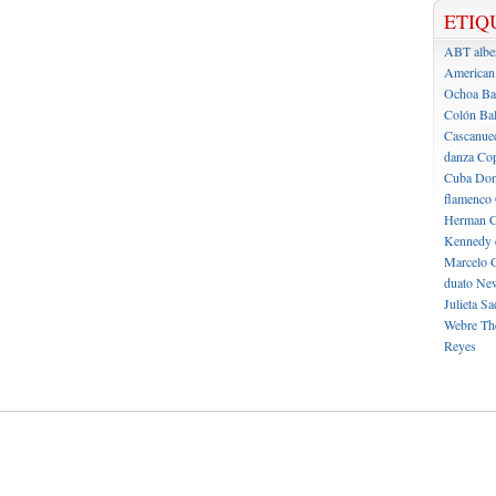
ETIQ
ABT
albe
American 
Ochoa
Ba
Colón
Bal
Cascanue
danza
Cop
Cuba
Don
flamenco
Herman C
Kennedy 
Marcelo 
duato
New
Julieta
Sa
Webre
Th
Reyes