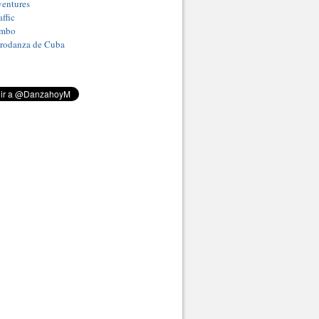
entures
ffic
umbo
Prodanza de Cuba