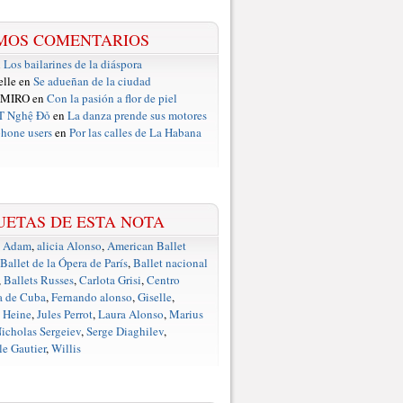
MOS COMENTARIOS
n
Los bailarines de la diáspora
elle en
Se adueñan de la ciudad
 MIRO en
Con la pasión a flor de piel
T Nghệ Đỏ
en
La danza prende sus motores
hone users
en
Por las calles de La Habana
UETAS DE ESTA NOTA
e Adam
,
alicia Alonso
,
American Ballet
Ballet de la Ópera de París
,
Ballet nacional
,
Ballets Russes
,
Carlota Grisi
,
Centro
a de Cuba
,
Fernando alonso
,
Giselle
,
 Heine
,
Jules Perrot
,
Laura Alonso
,
Marius
icholas Sergeiev
,
Serge Diaghilev
,
e Gautier
,
Willis