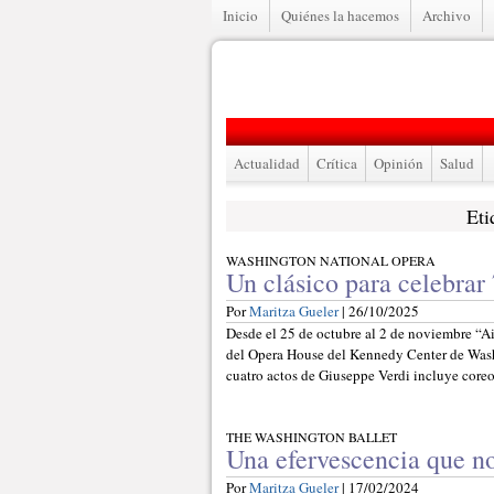
Inicio
Quiénes la hacemos
Archivo
Actualidad
Crítica
Opinión
Salud
Eti
WASHINGTON NATIONAL OPERA
Un clásico para celebrar
Por
Maritza Gueler
| 26/10/2025
Desde el 25 de octubre al 2 de noviembre “Aid
del Opera House del Kennedy Center de Was
cuatro actos de Giuseppe Verdi incluye coreo
THE WASHINGTON BALLET
Una efervescencia que n
Por
Maritza Gueler
| 17/02/2024