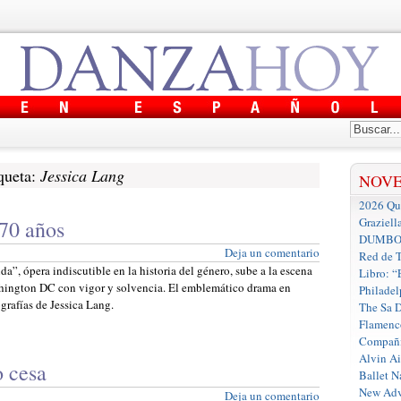
queta:
Jessica Lang
NOV
2026 Que
Graziell
 70 años
DUMBO D
Deja un comentario
Red de T
a”, ópera indiscutible en la historia del género, sube a la escena
Libro: “
hington DC con vigor y solvencia. El emblemático drama en
Philadel
grafías de Jessica Lang.
The Sa 
Flamenc
Compañí
Alvin A
o cesa
Ballet N
New Adv
Deja un comentario