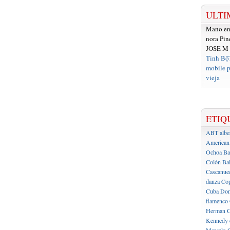
ULTI
Mano e
nora Pin
JOSE M
Tinh Bộ
mobile p
vieja
ETIQ
ABT
albe
American 
Ochoa
Ba
Colón
Bal
Cascanue
danza
Cop
Cuba
Don
flamenco
Herman C
Kennedy 