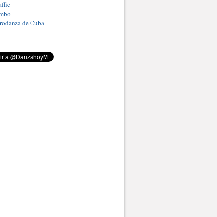
ffic
umbo
Prodanza de Cuba