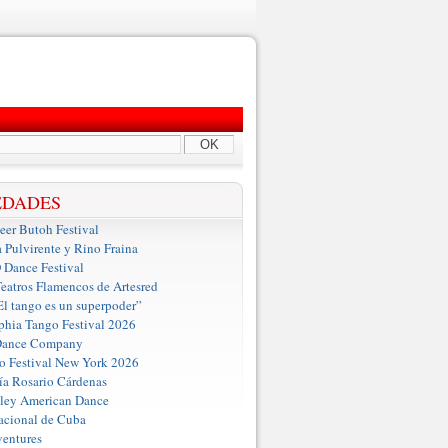
OK
EDADES
er Butoh Festival
a Pulvirente y Rino Fraina
ance Festival
eatros Flamencos de Artesred
El tango es un superpoder”
phia Tango Festival 2026
Dance Company
o Festival New York 2026
a Rosario Cárdenas
iley American Dance
acional de Cuba
entures