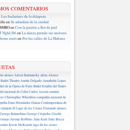
MOS COMENTARIOS
n
Los bailarines de la diáspora
elle en
Se adueñan de la ciudad
 MIRO en
Con la pasión a flor de piel
T Nghệ Đỏ
en
La danza prende sus motores
hone users
en
Por las calles de La Habana
UETAS
rto alonso
Alexei Ratmansky
alicia Alonso
Ballet Theatre
Anette Delgado
Annabelle Lopez
llet de la Ópera de París
Ballet Estable del Teatro
let nacional de Cuba
Carlos Acosta
carmen
ces
Christopher Wheeldon
compañía nacional de
pélia
Dani Hernández
Danza Contemporánea de
 Quijote
El Lago de los Cisnes
Fernando alonso
George Balanchine
George Céspedes
Giselle
ornejo
Jerome Robbins
Julie Kent
Julio Bocca
center
Kevin McKenzie
lago de los cisnes