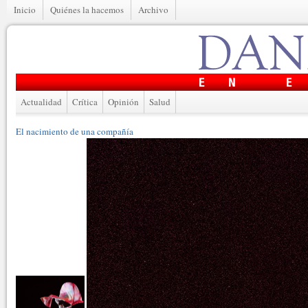
Inicio
Quiénes la hacemos
Archivo
Actualidad
Crítica
Opinión
Salud
El nacimiento de una compañía