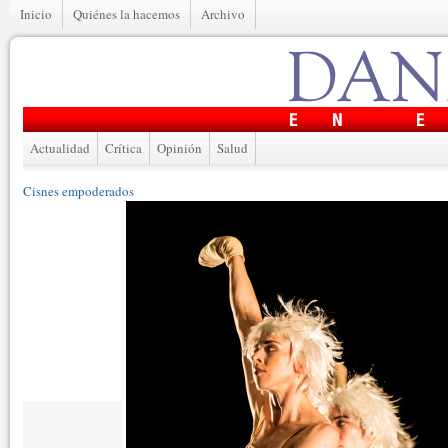
Inicio
Quiénes la hacemos
Archivo
Actualidad
Crítica
Opinión
Salud
Cisnes empoderados