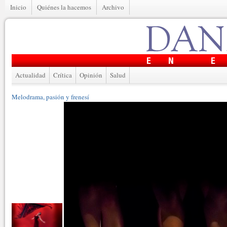
Inicio
Quiénes la hacemos
Archivo
Actualidad
Crítica
Opinión
Salud
Melodrama, pasión y frenesí