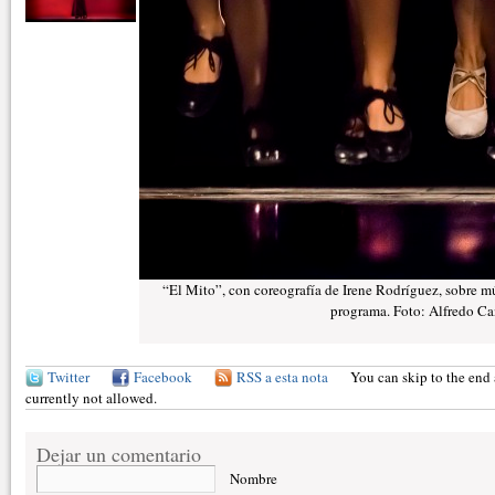
“El Mito”, con coreografía de Irene Rodríguez, sobre m
programa. Foto: Alfredo Ca
Twitter
Facebook
RSS a esta nota
You can skip to the end 
currently not allowed.
Dejar un comentario
Nombre