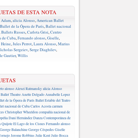
UETAS DE ESTA NOTA
e Adam
,
alicia Alonso
,
American Ballet
Ballet de la Ópera de París
,
Ballet nacional
,
Ballets Russes
,
Carlota Grisi
,
Centro
a de Cuba
,
Fernando alonso
,
Giselle
,
 Heine
,
Jules Perrot
,
Laura Alonso
,
Marius
icholas Sergeiev
,
Serge Diaghilev
,
e Gautier
,
Willis
UETAS
rto alonso
Alexei Ratmansky
alicia Alonso
Ballet Theatre
Anette Delgado
Annabelle Lopez
llet de la Ópera de París
Ballet Estable del Teatro
let nacional de Cuba
Carlos Acosta
carmen
ces
Christopher Wheeldon
compañía nacional de
pélia
Dani Hernández
Danza Contemporánea de
 Quijote
El Lago de los Cisnes
Fernando alonso
George Balanchine
George Céspedes
Giselle
ornejo
Jerome Robbins
Julie Kent
Julio Bocca