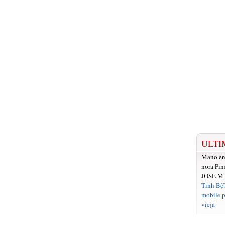
ULTI
Mano e
nora Pin
JOSE M
Tinh Bộ
mobile p
vieja