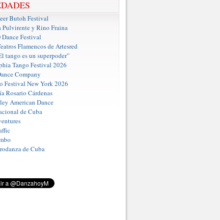
EDADES
er Butoh Festival
a Pulvirente y Rino Fraina
ance Festival
eatros Flamencos de Artesred
El tango es un superpoder”
phia Tango Festival 2026
Dance Company
o Festival New York 2026
a Rosario Cárdenas
iley American Dance
acional de Cuba
entures
ffic
umbo
Prodanza de Cuba