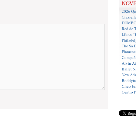
NOV
2026 Que
Graziell
DUMBO D
Red de T
Libro: “
Philadel
The Sa 
Flamenc
Compañí
Alvin A
Ballet N
New Adv
Boddytra
Circo J
Centro 