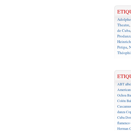
ETIQ
Adolph
Theatre
,
de Cuba
Prodanz
Heinrich
Petipa
,
N
Théophil
ETIQ
ABT
albe
American 
Ochoa
Ba
Colón
Bal
Cascanue
danza
Cop
Cuba
Don
flamenco
Herman C