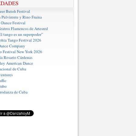
EDADES
er Butoh Festival
a Pulvirente y Rino Fraina
ance Festival
eatros Flamencos de Artesred
El tango es un superpoder”
phia Tango Festival 2026
Dance Company
o Festival New York 2026
a Rosario Cárdenas
iley American Dance
acional de Cuba
entures
ffic
umbo
Prodanza de Cuba