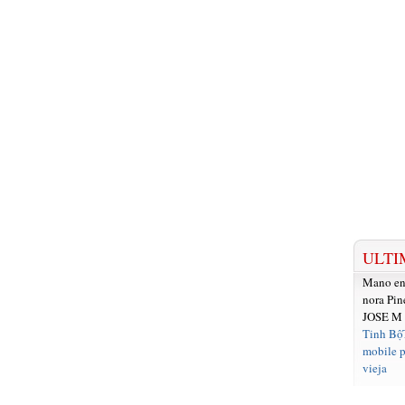
ULTI
Mano e
nora Pin
JOSE M
Tinh Bộ
mobile p
vieja