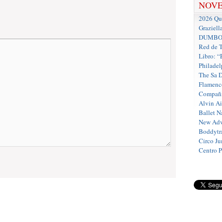
NOV
2026 Que
Graziell
DUMBO D
Red de T
Libro: “
Philadel
The Sa 
Flamenc
Compañí
Alvin A
Ballet N
New Adv
Boddytra
Circo J
Centro 