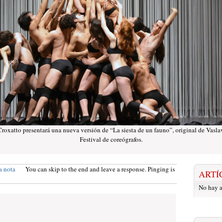
 Croxatto presentará una nueva versión de “La siesta de un fauno”, original de Vasla
Festival de coreógrafos.
a nota
You can skip to the end and leave a response. Pinging is
ARTÍ
No hay a