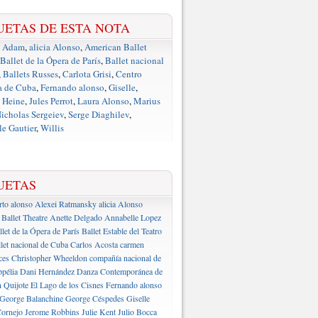
UETAS DE ESTA NOTA
e Adam
,
alicia Alonso
,
American Ballet
Ballet de la Ópera de París
,
Ballet nacional
,
Ballets Russes
,
Carlota Grisi
,
Centro
a de Cuba
,
Fernando alonso
,
Giselle
,
 Heine
,
Jules Perrot
,
Laura Alonso
,
Marius
icholas Sergeiev
,
Serge Diaghilev
,
e Gautier
,
Willis
UETAS
rto alonso
Alexei Ratmansky
alicia Alonso
Ballet Theatre
Anette Delgado
Annabelle Lopez
llet de la Ópera de París
Ballet Estable del Teatro
let nacional de Cuba
Carlos Acosta
carmen
ces
Christopher Wheeldon
compañía nacional de
pélia
Dani Hernández
Danza Contemporánea de
 Quijote
El Lago de los Cisnes
Fernando alonso
George Balanchine
George Céspedes
Giselle
ornejo
Jerome Robbins
Julie Kent
Julio Bocca